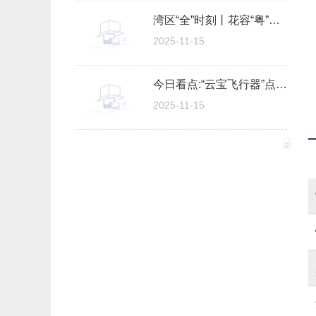
湾区“全”时刻丨花容“粤”貌 大湾区如何“再造”一个春天 最资讯
2025-11-15
今日看点:“云宝飞行器”点亮萌娃科学梦
2025-11-15