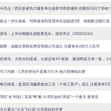
今亮点！西安多家热力服务单位做客华商直播间 供暖首日问了些啥
焦点！伊尔迪兹：对阵保加利亚我本应该能进2球，很抱歉没能打进
资讯：上市AI视频生成股票龙头，值得关注（2025/11/14）
观察：成都文景映宏商贸有限公司成立 注册资本200万人民币
快资讯：大胜水到渠成，火箭还有4个收获，最强阵容又有一套，小
马丁内斯：C罗的举动不是暴力行为 他只想继续比赛
每日报道：盘龙区润鑫熟食加工店（个体工商户）成立 注册资本5万
湾区“全”时刻丨花容“粤”貌 大湾区如何“再造”一个春天 最资讯
今日看点:“云宝飞行器”点亮萌娃科学梦