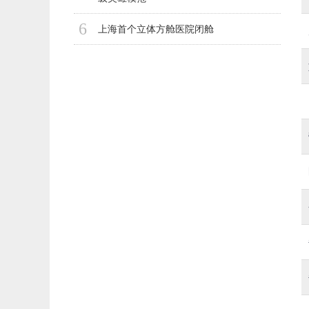
6
上海首个立体方舱医院闭舱