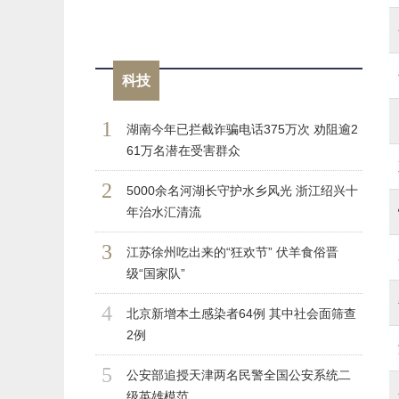
科技
1
湖南今年已拦截诈骗电话375万次 劝阻逾2
61万名潜在受害群众
2
5000余名河湖长守护水乡风光 浙江绍兴十
年治水汇清流
3
江苏徐州吃出来的“狂欢节” 伏羊食俗晋
级“国家队”
4
北京新增本土感染者64例 其中社会面筛查
2例
5
公安部追授天津两名民警全国公安系统二
级英雄模范