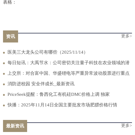
表格：
更多>
资讯
医美三大龙头公司有哪些（2025/11/14）
每日短讯：大禹节水：公司密切关注量子科技在农业领域的潜
在应用
上交所：对合富中国、华盛锂电等严重异常波动股票进行重点
监控_焦点讯息
消防进校园 安全伴成长_最新资讯
PriceSeek提醒：鲁西化工有机硅DMC价格上调 独家
快播：2025年11月14日全国主要批发市场肥膘价格行情
更多>
最新资讯