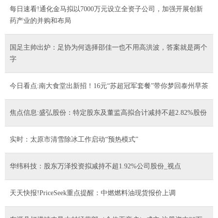
每日速看!通化金马拟以7000万元设立全资子公司，加强开展创新
药产业的并购和布局
国足主帅出炉：足协为何选择邵佳一也不用高洪波，答案就是两个
字
今日看点:南大食堂出新招！16元“苏超冠军套餐”带你梦回泰州早茶
焦点信息:盛弘股份：特定股东及董监高拟合计减持不超2.82%股份
实时：太原市清雪除冰工作启动“预热模式”
华纬科技：股东万泽投资拟减持不超1.92%公司股份_视点
天天快报!PriceSeek重点提醒：中燃燃料油现货报价上调