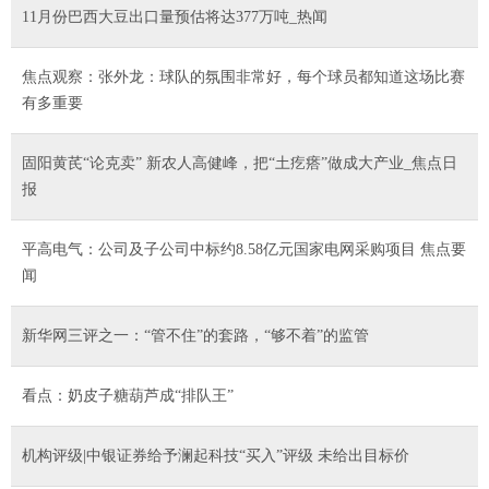
11月份巴西大豆出口量预估将达377万吨_热闻
焦点观察：张外龙：球队的氛围非常好，每个球员都知道这场比赛
有多重要
固阳黄芪“论克卖” 新农人高健峰，把“土疙瘩”做成大产业_焦点日
报
平高电气：公司及子公司中标约8.58亿元国家电网采购项目 焦点要
闻
新华网三评之一：“管不住”的套路，“够不着”的监管
看点：奶皮子糖葫芦成“排队王”
机构评级|中银证券给予澜起科技“买入”评级 未给出目标价