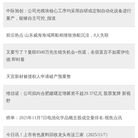
中际旭创：公司光模块核心工序均采用自研或定制自动化设备进行
量产，能够自主可控_报道
前沿热点:山东威海海域两船相撞致渔船沉没，8人失联
又要亏了？曼联8500万先生错失机会+伤退，名宿直言不如霍伊伦
德 即时看
天宜新材被债权人申请破产预重整
维信诺：公司拟向合肥建曙定增募资不超29.37亿元 股票复牌 新视
野
榜单：2025年11月7日电池化学品概念股成交量排名-视焦点讯
今日讯！上市有色废料回收龙头有这三家（2025/11/7）