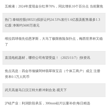
五粮液：2024年度现金分红率70%，同比增长10个百分点 当前聚焦
热门:泰锦控股(08321)拟折让约24.53%发行1.6亿股及配售最多1.3
亿股 净筹约5600万港元
维拉四球领先伯恩茅斯，大马丁极限救险加扑点，梅西世界杯又稳
了
直流电机题材，哪些公司有望受益！（2025/11/7）|快资讯
焦点讯息：四会市缅缘阿钟翡翠珠宝店（个体工商户）成立 注册
资本0.1万人民币
武天高速马口汉江特大桥冲刺合龙-观天下
沪硅产业：利润阶段承压，300mm硅片以量补价|每日精选