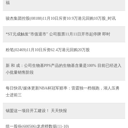
福
骏杰集团控股(08188)11月10日斥资10.9万港元回购10万股_时讯
*ST元成触发“市值退市” 公司股票11月11日开市起停牌 即时
粉笔(02469)11月10日斥资62.4万港元回购20万股
新 和 成：公司生物基PPS产品的生物基含量是100% 目前已经进入
小批量销售阶段
每日快讯!媒体更新NBA杯冠军赔率：雷霆独一档领跑，湖人压勇
士进前三
锡盟这一项目开工建设！ 天天快报
统一股份(600506)龙虎榜数据(11-10)