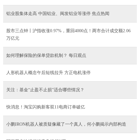
铝业股集体走高 中国铝业、闽发铝业等涨停 焦点热闻
股市三点钟丨沪指收涨0.97%，重回4000点！两市合计成交额2.06
万亿元
如何理解保险的保单贷款机制？ 每日观点
人形机器人概念午后短线拉升 方正电机涨停
关注：基金“止盈不止损”适合哪些情况？
快消息！淘宝闪购新客双11电商订单破亿
小鹏IRON机器人被质疑像藏了一个真人，何小鹏揭示内部构造