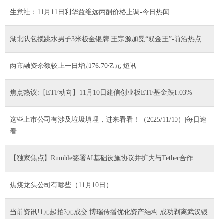
生意社：11月11日利华益维远丙酮价格上调-今日热闻
湖北队包揽跳水男子3米板金银牌 王宗源加冕“双金王”-前沿热点
两市融资余额较上一日增加76.70亿元|短讯
焦点热议:【ETF动向】11月10日建信创业板ETF基金跌1.03%
这些上市公司有涉及垃圾填埋，进来看看！（2025/11/10）|每日速
看
【独家焦点】Rumble签署AI基础设施协议并扩大与Tether合作
焦煤龙头公司有哪些（11月10日）
当前资讯!1元起拍3元成交 博瑞传播优化资产结构 成功剥离武汉银