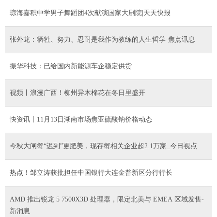
琼海嘉积中学男子舞蹈团4次献演国家大剧院|天天快报
张外龙：牺牲、努力、忍耐是我作为教练的人生哲学-焦点讯息
振华科技：已给国内新能源车企稳定供货
视频丨浪漫广西！柳州异木棉花在冬日里盛开
快资讯丨11月13日湖南市场焦亚硫酸钠价格动态
今秋大闸蟹“迟到”更肥美，现存蟹相关企业超2.1万家_今日视点
热点！邹立涛获批担任中国银行大连金普新区分行行长
AMD 推出锐龙 5 7500X3D 处理器，限定北美与 EMEA 区域发售-
新消息