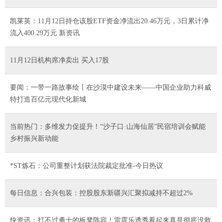
凯莱英：11月12日持仓该股ETF资金净流出20.46万元，3日累计净
流入400.29万元 新资讯
11月12日机构席净卖出 买入17股
要闻：一带一路故事绘丨在沙漠中建设未来——中国企业助力科威
特打造百亿元现代化新城
当前热门：多维发力促提升！“沙子口·山海仙居”民宿培训会赋能
乡村振兴新动能
*ST炼石：公司重整计划获法院裁定批准-今日热议
每日信息：合兴包装：控股股东新疆兴汇聚拟减持不超过2%
快资讯：打不过勇士的板凳阵容！雷霆乐透秀看起来真是彻底没救