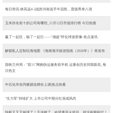
每日简讯:林高远4-2战胜河南选手牛冠凯，晋级男单八强
玉米排名前十的公司有哪些_11月12日市值排行榜 今日热搜
​赢了一起狂，输了一起扛——“湘超”怀化球迷群像-焦点速讯
解锁私人定制玩海地图 《海南海洋旅游指南（2026年）》将发布
国铁兰州局：“双11”网购快运服务前半程 运量创历史同期新高_每
日热文
中石化华东丙烯腈挂牌价上调|焦点快看
“生力军”持续扩大 上市公司中期分红渐成风尚
快船又又又输球了！五连败了，哈登离开火箭后，就没有顺利过！