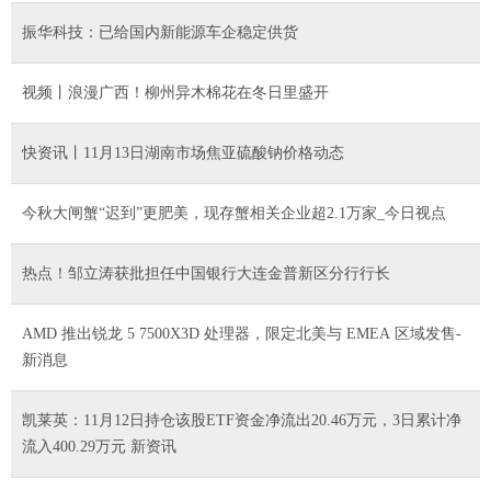
振华科技：已给国内新能源车企稳定供货
视频丨浪漫广西！柳州异木棉花在冬日里盛开
快资讯丨11月13日湖南市场焦亚硫酸钠价格动态
今秋大闸蟹“迟到”更肥美，现存蟹相关企业超2.1万家_今日视点
热点！邹立涛获批担任中国银行大连金普新区分行行长
AMD 推出锐龙 5 7500X3D 处理器，限定北美与 EMEA 区域发售-
新消息
凯莱英：11月12日持仓该股ETF资金净流出20.46万元，3日累计净
流入400.29万元 新资讯