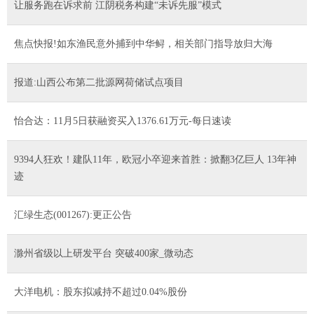
让服务跑在诉求前 江阴税务构建“未诉先服”模式
焦点快报!如东渔民意外捕到中华鲟，相关部门指导放归大海
报道:山西公布第二批源网荷储试点项目
怡合达：11月5日获融资买入1376.61万元-每日速读
9394人狂欢！建队11年，欧冠小卒迎来首胜：掀翻3亿巨人 13年神
迹
汇绿生态(001267):更正公告
滁州省级以上研发平台 突破400家_微动态
大洋电机：股东拟减持不超过0.04%股份