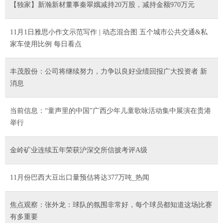
【独家】新瀚新材董事秦翠娥减持20万股，减持金额970万元
11月1日雅思小作文示范写作 | 动态混合图 五个城市公共交通&私
家车使用比例 每日看点
丰茂股份：公司将继续努力，力争以良好业绩回报广大投资者 新
消息
当前信息：“童声里的中国”广西少年儿童歌咏活动集中展演在贵港
举行
金岭矿业连续五年荣获沪深交所信披考评A级
11月份巴西大豆出口量预估将达377万吨_热闻
焦点观察：张外龙：球队的氛围非常好，每个球员都知道这场比赛
有多重要