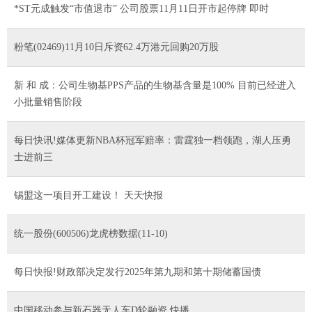
*ST元成触发“市值退市” 公司股票11月11日开市起停牌 即时
粉笔(02469)11月10日斥资62.4万港元回购20万股
新 和 成：公司生物基PPS产品的生物基含量是100% 目前已经进入
小批量销售阶段
每日快讯!媒体更新NBA杯冠军赔率：雷霆独一档领跑，湖人压勇
士进前三
锡盟这一项目开工建设！ 天天快报
统一股份(600506)龙虎榜数据(11-10)
每日快报!财政部决定发行2025年第九期和第十期储蓄国债
中国移动参与新石器无人车D轮融资 快播