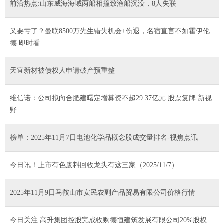
前沿热点:山东威海海域两船相撞致渔船沉没，8人失联
又要亏了？曼联8500万先生错失机会+伤退，名宿直言不如霍伊伦
德 即时看
天宜新材被债权人申请破产预重整
维信诺：公司拟向合肥建曙定增募资不超29.37亿元 股票复牌 新视
野
榜单：2025年11月7日电池化学品概念股成交量排名-视焦点讯
今日讯！上市有色废料回收龙头有这三家（2025/11/7）
2025年11月9日马鞍山市安民农副产品贸易有限公司价格行情
今日关注:高升集团控股完成收购德恒建筑发展有限公司20%股权