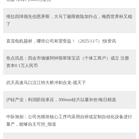
维拉四球领先伯恩茅斯，大马丁极限救险加扑点，梅西世界杯又稳
了
直流电机题材，哪些公司有望受益！（2025/11/7）|快资讯
焦点讯息：四会市缅缘阿钟翡翠珠宝店（个体工商户）成立 注册
资本0.1万人民币
武天高速马口汉江特大桥冲刺合龙-观天下
沪硅产业：利润阶段承压，300mm硅片以量补价|每日精选
中际旭创：公司光模块核心工序均采用自研或定制自动化设备进行
量产，能够自主可控_报道