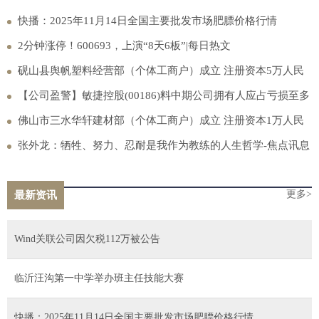
快播：2025年11月14日全国主要批发市场肥膘价格行情
2分钟涨停！600693，上演“8天6板”|每日热文
砚山县舆帆塑料经营部（个体工商户）成立 注册资本5万人民
币-播报
【公司盈警】敏捷控股(00186)料中期公司拥有人应占亏损至多
1500万港元|热推荐
佛山市三水华轩建材部（个体工商户）成立 注册资本1万人民
币
张外龙：牺牲、努力、忍耐是我作为教练的人生哲学-焦点讯息
更多>
最新资讯
Wind关联公司因欠税112万被公告
临沂汪沟第一中学举办班主任技能大赛
快播：2025年11月14日全国主要批发市场肥膘价格行情