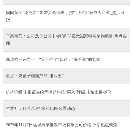
固阳黄芪“论克卖” 新农人高健峰，把“土疙瘩”做成大产业_焦点日
报
平高电气：公司及子公司中标约8.58亿元国家电网采购项目 焦点要
闻
新华网三评之一：“管不住”的套路，“够不着”的监管
看点：奶皮子糖葫芦成“排队王”
机构评级|中银证券给予澜起科技“买入”评级 未给出目标价
生意社：11月7日抚顺石化PP装置动态
2025年11月7日运城蔬菜批发市场有限公司价格行情 热点聚焦