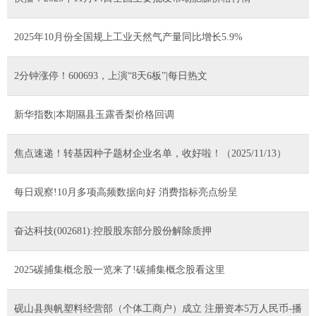
2025年10月份全国规上工业天然气产量同比增长5.9%
2分钟涨停！600693，上演“8天6板”|每日热文
新华指数|本期隰县玉露香梨价格回调
焦点速递！转基因种子题材企业名单，收好啦！（2025/11/13）
每日观察!10月多项高频数据向好 消费指标亮点纷呈
奋达科技(002681):控股股东部分股份解除质押
2025碳捕集概念股一览来了!碳捕集概念股看这里
砚山县舆帆塑料经营部（个体工商户）成立 注册资本5万人民币-播