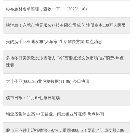
纱布题材名单整理，查收一下！（2025/11/6）
快消息！东莞市博元服装科技有限公司成立 注册资本100万人民币
美的携手比亚迪发布“人车家”生活解决方案 焦点消息
多地冬日美景激发冰雪活力 “冷”资源点燃文旅市场“热”消费-焦点
速看
大连圣亚(600593)龙虎榜数据(11-06) 今日快讯
债市日报：11月6日_每日速读
铝业股集体走高 中国铝业、闽发铝业等涨停 焦点热闻
股市三点钟丨沪指收涨0.97%，重回4000点！两市合计成交额2.06