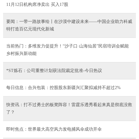
11月12日机构席净卖出 买入17股
要闻：一带一路故事绘丨在沙漠中建设未来——中国企业助力科威
特打造百亿元现代化新城
当前热门：多维发力促提升！“沙子口·山海仙居”民宿培训会赋能
乡村振兴新动能
*ST炼石：公司重整计划获法院裁定批准-今日热议
每日信息：合兴包装：控股股东新疆兴汇聚拟减持不超过2%
快资讯：打不过勇士的板凳阵容！雷霆乐透秀看起来真是彻底没救
了？
即时焦点：世界最大高空风力发电捕风伞成功开伞