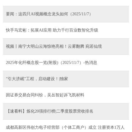
要闻：这四只AI视频概念龙头如何（2025/11/7）
快手马宏彬：拓展AI应用 助力千行百业数智化升级
视频丨南宁大明山云海惊艳亮相！云雾翻腾 宛若仙境
2025年化纤概念股一览(附股)（2025/11/7）-热消息
“引大济岷”工程，启动建设！|独家
因证券交易合同纠纷，吴丛智起诉飞凯材料
【速看料】炼化20强排行榜|二季度股票营收排名
成都高新区伟创力电子经营部（个体工商户）成立 注册资本1万人