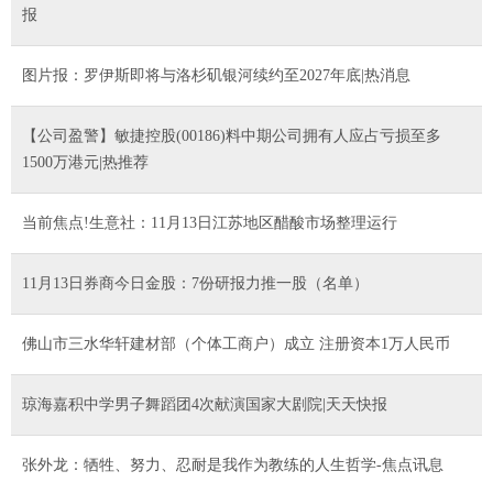
报
图片报：罗伊斯即将与洛杉矶银河续约至2027年底|热消息
【公司盈警】敏捷控股(00186)料中期公司拥有人应占亏损至多
1500万港元|热推荐
当前焦点!生意社：11月13日江苏地区醋酸市场整理运行
11月13日券商今日金股：7份研报力推一股（名单）
佛山市三水华轩建材部（个体工商户）成立 注册资本1万人民币
琼海嘉积中学男子舞蹈团4次献演国家大剧院|天天快报
张外龙：牺牲、努力、忍耐是我作为教练的人生哲学-焦点讯息