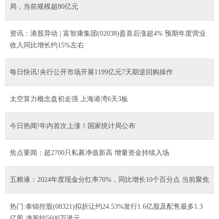
局，当前规模超80亿元
资讯：港股异动 | 富智康集团(02038)盈喜后涨超4% 预期年度营业
收入同比增长约15%左右
每日快讯!央行公开市场开展1199亿元7天期逆回购操作
太空算力概念盘初走强 上海港湾6天3板
今日热闻!年内首次上涨！国家统计局公布
焦点要闻：超2700只私募净值新高 增量资金持续入场
五粮液：2024年度现金分红率70%，同比增长10个百分点 当前聚焦
热门:泰锦控股(08321)拟折让约24.53%发行1.6亿股及配售最多1.3
亿股 净筹约5600万港元