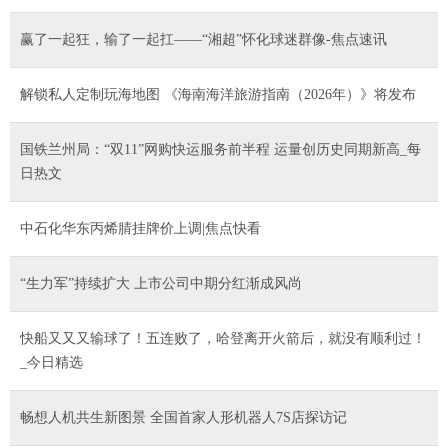
​赢了一起狂，输了一起扛——“湘超”怀化球迷群像-焦点速讯
解锁私人定制玩海地图 《海南海洋旅游指南（2026年）》将发布
国铁兰州局：“双11”网购快运服务前半程 运量创历史同期新高_每
日热文
中石化华东丙烯腈挂牌价上调|焦点快看
“生力军”持续扩大 上市公司中期分红渐成风尚
快船又又又输球了！五连败了，哈登离开火箭后，就没有顺利过！
_今日精选
畅想人机共生新图景 全国首家人形机器人7S店探访记