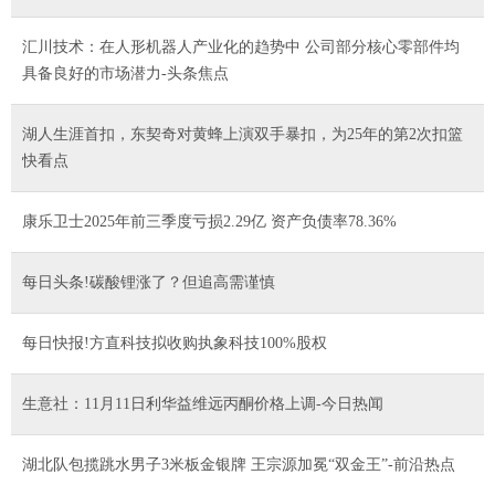
汇川技术：在人形机器人产业化的趋势中 公司部分核心零部件均
具备良好的市场潜力-头条焦点
湖人生涯首扣，东契奇对黄蜂上演双手暴扣，为25年的第2次扣篮
快看点
康乐卫士2025年前三季度亏损2.29亿 资产负债率78.36%
每日头条!碳酸锂涨了？但追高需谨慎
每日快报!方直科技拟收购执象科技100%股权
生意社：11月11日利华益维远丙酮价格上调-今日热闻
湖北队包揽跳水男子3米板金银牌 王宗源加冕“双金王”-前沿热点