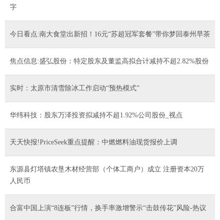
字
今日看点:南大食堂出新招！16元“苏超冠军套餐”带你梦回泰州早茶
焦点信息:盛弘股份：特定股东及董监高拟合计减持不超2.82%股份
实时：太原市清雪除冰工作启动“预热模式”
华纬科技：股东万泽投资拟减持不超1.92%公司股份_视点
天天快报!PriceSeek重点提醒：中燃燃料油现货报价上调
东源县灯塔镇农垦木材经营部（个体工商户）成立 注册资本20万
人民币
合富中国上演“8连板”行情，换手率激增警示“击鼓传花”风险-热议