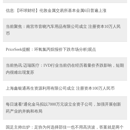
信息:【环球财经】伦敦金属交易所基本金属6日普遍上涨
当前聚焦：南宫市音晓汽车用品有限公司成立 注册资本10万人民
币
PriceSeek提醒：环氧氯丙烷报价下跌市场分析|观点
当前热讯:迈瑞医疗：IVD行业当前仍在经历着量价齐跌影响，短期
内很难出现复苏
上海鑫银通再生资源利用有限公司成立 注册资本100万人民币
每日速看!通化金马拟以7000万元设立全资子公司，加强开展创新
药产业的并购和布局
国足主帅出炉：足协为何选择邵佳一也不用高洪波，答案就是两个