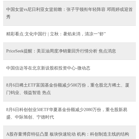
中国女篮vs尼日利亚女篮前瞻：张子宇领衔年轻阵容 邓雨婷或迎首
秀
精彩看点:文化中国行 | 立秋：暑焰未消，清凉一“虾”
PriceSeek提醒：美豆油周度净销量回升行情分析 焦点消息
中国信达等在北京新设股权投资中心-微动态
8月6日稀土ETF富国基金份额减少500万份，重仓股北方稀土、厦
门钨业、领益智造 热点
8月6日科创创业50ETF华夏基金份额减少2080万份，重仓股新易
盛、中际旭创、宁德时代
A股存量博弈特征凸显 板块快速轮动 机构：科创制造主线的结构