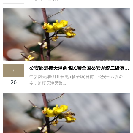
公安部追授天津两名民警全国公安系统二级英雄模范
05
中新网天津5月19日电 (杨子炀)日前，公安部印发命
20
令，追授天津民警...