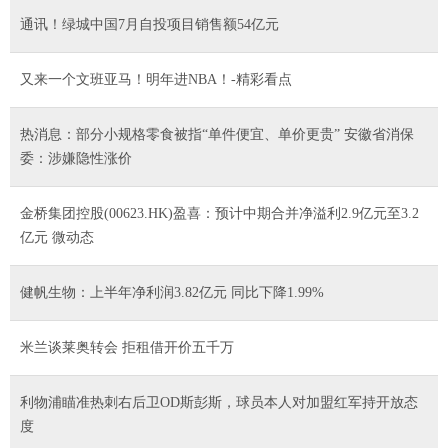
通讯！绿城中国7月自投项目销售额54亿元
又来一个文班亚马！明年进NBA！-精彩看点
热消息：部分小规格零食被指“单件便宜、单价更贵” 安徽省消保
委：涉嫌隐性涨价
金桥集团控股(00623.HK)盈喜：预计中期合并净溢利2.9亿元至3.2
亿元 微动态
健帆生物：上半年净利润3.82亿元 同比下降1.99%
米兰谈莱奥转会 拒租借开价五千万
利物浦瞄准热刺右后卫OD斯彭斯，球员本人对加盟红军持开放态
度