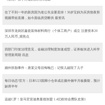
住了不到一年的新房因为老公失业要卖掉！30岁宝妈为买房熬夜剪
视频带娃直播，如今面临房贷断供 最资讯
深圳市龙岗区鑫瓷装饰材料商行（个体工商户）成立 注册资本20
万人民币_观焦点
四部门印发治理意见，金融治理制度加速成型，证券板块进入科学
管理新周期 讯息
婚外胚胎事件：唐某父母后悔晚已：记恨儿媳毁了儿子
每日动态!官方：日本U23国脚小仓幸成左膝外侧半月板撕裂，预计
缺席半年
远超C罗！皇马官宣迪奥曼德加盟 1.4亿欧转会费队史第1