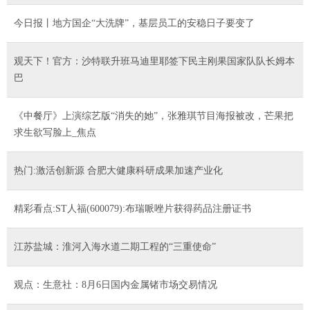
今日报丨地方国企“大洗牌”，基层员工的安稳日子要变了
观天下！官方：沙特联升班马迪里耶签下民主刚果国家队队长姆本
巴
《中餐厅》上演综艺版“消失的她”，张雅琪节目海报被改，芒果把
求生欲写脸上_焦点
热门:激活创新源 合肥大健康科研成果加速产业化
精彩看点:ST人福(600079):布瑞哌唑片获得药品注册证书
江苏盐城：淮河入海水道二期工程的“三重使命”
观点：生意社：8月6日国内金属锗市场交易情况