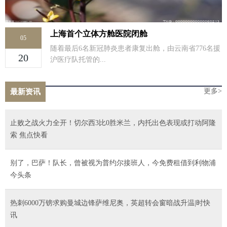
上海首个立体方舱医院闭舱
05
随着最后6名新冠肺炎患者康复出舱，由云南省776名援
20
沪医疗队托管的...
更多>
最新资讯
止败之战火力全开！切尔西3比0胜米兰，内托出色表现或打动阿隆
索 焦点快看
别了，巴萨！队长，曾被视为普约尔接班人，今免费租借到利物浦
今头条
热刺6000万镑求购曼城边锋萨维尼奥，英超转会窗暗战升温|时快
讯