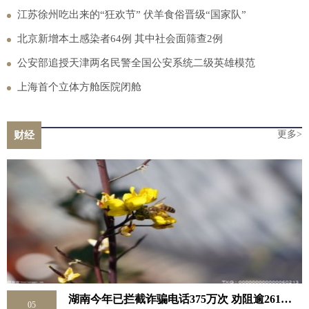
江苏徐州吃出来的“狂欢节” 伏羊食俗晋级“国家队”
北京新增本土感染者64例 其中社会面筛查2例
公安部追授天津两名民警全国公安系统二级英雄模范
上海首个立体方舱医院闭舱
更多>
财经
湖南今年已拦截诈骗电话375万次 劝阻逾261万名潜在受害群众
05