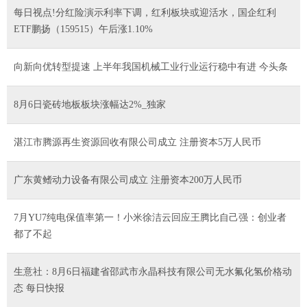
每日视点!分红险演示利率下调，红利板块或迎活水，国企红利
ETF鹏扬（159515）午后涨1.10%
向新向优转型提速 上半年我国机械工业行业运行稳中有进 今头条
8月6日瓷砖地板板块涨幅达2%_独家
湛江市腾源再生资源回收有限公司成立 注册资本5万人民币
广东黄鳍动力设备有限公司成立 注册资本200万人民币
7月YU7纯电保值率第一！小米徐洁云回应王腾比自己强：创业者
都了不起
生意社：8月6日福建省邵武市永晶科技有限公司无水氟化氢价格动
态 每日快报