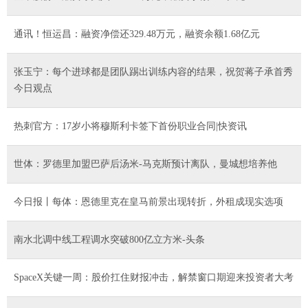
通讯！恒运昌：融资净偿还329.48万元，融资余额1.68亿元
张玉宁：每个进球都是团队踢出训练内容的结果，祝贺蒋子承首秀
今日观点
热刺官方：17岁小将穆斯利卡签下首份职业合同|快资讯
世体：罗德里加盟巴萨后汤米-马克斯预计离队，曼城想培养他
今日报丨每体：恩德里克在皇马前景出现转折，外租成现实选项
南水北调中线工程调水突破800亿立方米-头条
SpaceX关键一周：股价扛住财报冲击，解禁窗口期迎来投资者大考