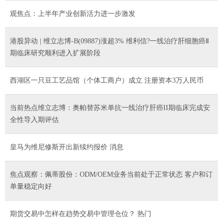
观焦点：上半年产业创新活力进一步激发
港股异动 | 维立志博-B(09887)涨超3% 维利信?一线治疗肝细胞癌Ⅱ
期临床研究顺利进入扩展阶段
西湖区一只豆工艺品馆（个体工商户）成立 注册资本3万人民币
当前热点维立志博：奥帕替苏米单抗一线治疗肝癌II期临床完成安
全性导入期评估
皇马为维尼修斯开出新续约报价 消息
焦点观察：佩蒂股份：ODM/OEM业务当前处于正常状态 客户和订
单量稳定向好
期货交易中怎样在趋势交易中管理仓位？ 热门