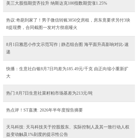
美三大股指期货齐拉升 纳斯达克100指数期货涨1.25%
热议:奇葩到家了！男子微信转账3850交房租，房东竟要求另付3块
8提现费，合同截图一发对方彻底哑火
8月1日雅思小作文示范写作 | 静态组合图 海平面升高影响对比-速
递
快播：生意社白银8月7日均差为185.49元/千克 由正向缩小重新扩
大
热门:8月7日生意社菜籽粕市场基差为213元/吨
热点评！ST嘉澳: 2026年半年度报告摘要
天马科技: 天马科技关于控股股东、实际控制人及其一致行动人权
益变动触及1%刻度的提示性公告