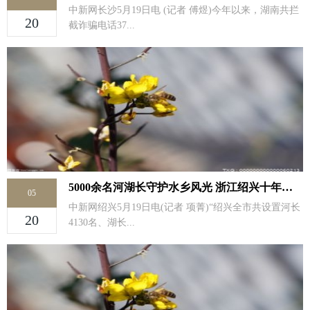
中新网长沙5月19日电 (记者 傅煜)今年以来，湖南共拦
20
截诈骗电话37...
5000余名河湖长守护水乡风光 浙江绍兴十年治水汇清流
05
中新网绍兴5月19日电(记者 项菁)“绍兴全市共设置河长
20
4130名、湖长...