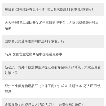
每日看点!开球还有11个小时 球队要求换裁判 这事儿能行吗？
天天快报!复旦团队开发术中三维病理平台，无标记成像30分钟出
结果
国铁西安局受降雨影响停运列车恢复开行
马克·艾伦官宣退出两站中国斯诺克赛事
新动态：意外！魏震和吾米提江都有希望接班张琳芃，大家会更看
好谁上位
邳州市小佩宠物用品厂（个体工商户）成立 注册资本5万人民币|快
消息
金帝股份：融资净买入1780.71万元，融资余额2.19亿元