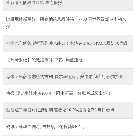
性行情将阶段性延续|焦点播报
比维尼修斯更好！阿森纳绝杀级补强！7700 万世界级爆点主动来
投
小米汽车解答澎程系列涉水能力：电池达IPX8+IPX9K双防水等级
【环球财经】伦敦股市6日下跌_焦点速看
每体：巴萨考虑续约吉列-费尔南德斯，安道尔和萨瓦德尔求租
快报:顶尖牛娃才考200分？附中新高一分班考成绩出炉！
爱彼迎二季度财报超预期 营收增16.5%股价涨7%|每日看点
资讯：绿城中国7月自投项目销售额54亿元