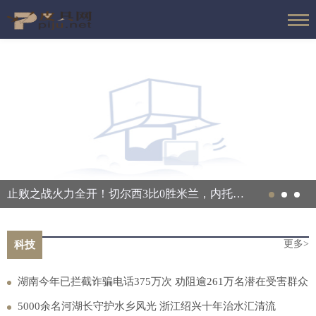
止败之战火力全开！切尔西3比0胜米兰，内托出色表现或打动阿隆索 焦点快看
更多>
科技
湖南今年已拦截诈骗电话375万次 劝阻逾261万名潜在受害群众
5000余名河湖长守护水乡风光 浙江绍兴十年治水汇清流