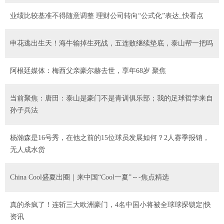
业绩比较基准不得随意调整 理财公司转向“公式化”表达_快看点
申花逃出生天！海牛输掉生死战，五连败继续垫底，泰山帮一把吗
阿根廷媒体：梅西父亲豪尔赫去世，享年68岁 聚焦
当前聚焦：唐田：泰山是豪门不是青训俱乐部；我的足球哲学来自
孙子兵法
杨瀚森是16号秀，在他之前的15位球员发展如何？2人赛季报销，
无人成水货
China Cool盛夏出圈｜来中国“Cool一夏”～-焦点精选
真的杀疯了！连斩三大欧洲豪门，4名中国小将被全球球探锁定|快
资讯