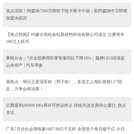
焦点消息！阿森纳7500万镑签下纽卡斯卡中场；前阿森纳中卫即将
加盟水晶宫
【焦点热闻】内蒙古垣桂金钻新材料科技有限公司成立 注册资本
100万人民币
乘联分会：7月全国乘用车零售量同比下降18%；魏牌CEO澄清蓝
山未停产 | 汽车早参
观焦点：明日之星冠军杯（男子组），东道主上海队致敬U17国
足，力争会师决赛！
亿腾嘉和(06998.HK)再许可协议终止 持续关连交易停止履行_焦点
关注
广东7月全社会用电量1007.98亿千瓦时 全国首个单月破千亿 今日