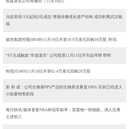
焦煤龙头公司有哪些（11月10日）
当前资讯!1元起拍3元成交 博瑞传播优化资产结构 成功剥离武汉银
福
骏杰集团控股(08188)11月10日斥资10.9万港元回购10万股_时讯
*ST元成触发“市值退市” 公司股票11月11日开市起停牌 即时
粉笔(02469)11月10日斥资62.4万港元回购20万股
新 和 成：公司生物基PPS产品的生物基含量是100% 目前已经进入
小批量销售阶段
每日快讯!媒体更新NBA杯冠军赔率：雷霆独一档领跑，湖人压勇
士进前三