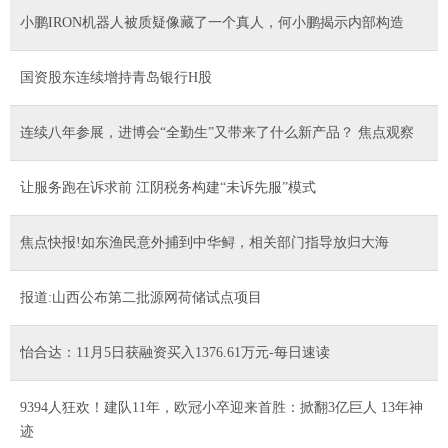
小鹏IRON机器人被质疑像藏了一个真人，何小鹏揭示内部构造
国资股东连续增持青岛银行H股
连续八年参展，进博会“全勤生”又带来了什么新产品？ 焦点观察
让服务跑在诉求前 江阴税务构建“未诉先服”模式
焦点快报!如东渔民意外捕到中华鲟，相关部门指导放归大海
报道:山西公布第二批源网荷储试点项目
怡合达：11月5日获融资买入1376.61万元-每日速读
9394人狂欢！建队11年，欧冠小卒迎来首胜：掀翻3亿巨人 13年神
迹