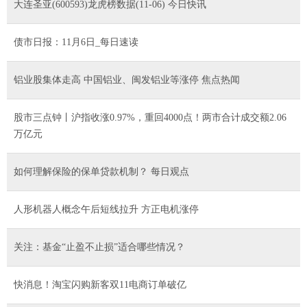
大连圣亚(600593)龙虎榜数据(11-06) 今日快讯
债市日报：11月6日_每日速读
铝业股集体走高 中国铝业、闽发铝业等涨停 焦点热闻
股市三点钟丨沪指收涨0.97%，重回4000点！两市合计成交额2.06
万亿元
如何理解保险的保单贷款机制？ 每日观点
人形机器人概念午后短线拉升 方正电机涨停
关注：基金“止盈不止损”适合哪些情况？
快消息！淘宝闪购新客双11电商订单破亿