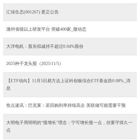
汇绿生态(001267):更正公告
滁州省级以上研发平台 突破400家_微动态
大洋电机：股东拟减持不超过0.04%股份
2025种子龙头股（2025/11/5）
【ETF动向】11月5日易方达上证科创板综合ETF基金跌0.08%_消
息
焦点速讯：巴克莱：若回购利率持续高企 美联储可能需要干预
大明电子周明明的“慢增长”理念：宁可增长慢一点，但要守得久一
点