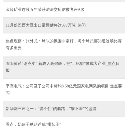
金岭矿业连续五年荣获沪深交所信披考评A级
11月份巴西大豆出口量预估将达377万吨_热闻
焦点观察：张外龙：球队的氛围非常好，每个球员都知道这场比赛
有多重要
固阳黄芪“论克卖” 新农人高健峰，把“土疙瘩”做成大产业_焦点日
报
平高电气：公司及子公司中标约8.58亿元国家电网采购项目 焦点要
闻
新华网三评之一：“管不住”的套路，“够不着”的监管
看点：奶皮子糖葫芦成“排队王”