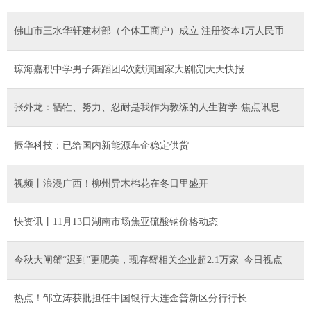
佛山市三水华轩建材部（个体工商户）成立 注册资本1万人民币
琼海嘉积中学男子舞蹈团4次献演国家大剧院|天天快报
张外龙：牺牲、努力、忍耐是我作为教练的人生哲学-焦点讯息
振华科技：已给国内新能源车企稳定供货
视频丨浪漫广西！柳州异木棉花在冬日里盛开
快资讯丨11月13日湖南市场焦亚硫酸钠价格动态
今秋大闸蟹“迟到”更肥美，现存蟹相关企业超2.1万家_今日视点
热点！邹立涛获批担任中国银行大连金普新区分行行长