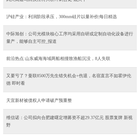
沪硅产业：利润阶段承压，300mm硅片以量补价|每日精选
中际旭创：公司光模块核心工序均采用自研或定制自动化设备进行
量产，能够自主可控_报道
前沿热点:山东威海海域两船相撞致渔船沉没，8人失联
又要亏了？曼联8500万先生错失机会+伤退，名宿直言不如霍伊伦
德 即时看
天宜新材被债权人申请破产预重整
维信诺：公司拟向合肥建曙定增募资不超29.37亿元 股票复牌 新视
野