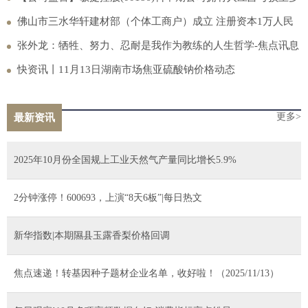
1500万港元|热推荐
佛山市三水华轩建材部（个体工商户）成立 注册资本1万人民
币
张外龙：牺牲、努力、忍耐是我作为教练的人生哲学-焦点讯息
快资讯丨11月13日湖南市场焦亚硫酸钠价格动态
更多>
最新资讯
2025年10月份全国规上工业天然气产量同比增长5.9%
2分钟涨停！600693，上演“8天6板”|每日热文
新华指数|本期隰县玉露香梨价格回调
焦点速递！转基因种子题材企业名单，收好啦！（2025/11/13）