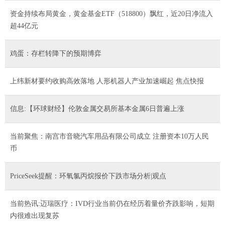
资金持续布局黄金，黄金基金ETF（518800）飘红，近20日净流入
超44亿元
鸡蛋：存栏转降下的预期博弈
上纬新材要约收购高效落地 人形机器人产业加速崛起 焦点快报
信息:【环球财经】伦敦金属交易所基本金属6日普遍上涨
当前聚焦：南宫市音晓汽车用品有限公司成立 注册资本10万人民
币
PriceSeek提醒：环氧氯丙烷报价下跌市场分析|观点
当前热讯:迈瑞医疗：IVD行业当前仍在经历着量价齐跌影响，短期
内很难出现复苏