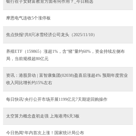
银行在子女财富教育方面有何作用？_今日精选
摩恩电气连收5个涨停板
焦点快报!共8只冰雪经济公司龙头（2025/11/10）
养殖ETF（159865）涨超1%，含“猪”量约60%，资金持续左侧布
局，当前规模超80亿元
资讯：港股异动 | 富智康集团(02038)盈喜后涨超4% 预期年度营业
收入同比增长约15%左右
每日快讯!央行公开市场开展1199亿元7天期逆回购操作
太空算力概念盘初走强 上海港湾6天3板
今日热闻!年内首次上涨！国家统计局公布