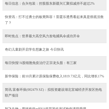
每日信息：合兴包装：控股股东新疆兴汇聚拟减持不超过2%
快资讯：打不过勇士的板凳阵容！雷霆乐透秀看起来真是彻底没救
了？
即时焦点：世界最大高空风力发电捕风伞成功开伞
奇幻儿童剧开启学生想象之旅 今日快讯
每日快报!A股细胞免疫治疗正宗龙头股：有三家
新华保险：前10月累计原保险保费收入1819.73亿元，同比增长17%
简讯:富春环保(002479.SZ)：拟投资建设湖北宜城经济开发区热电
联产项目
智飞生物：带状疱疹mRNA疫苗等临床试验申请获受理