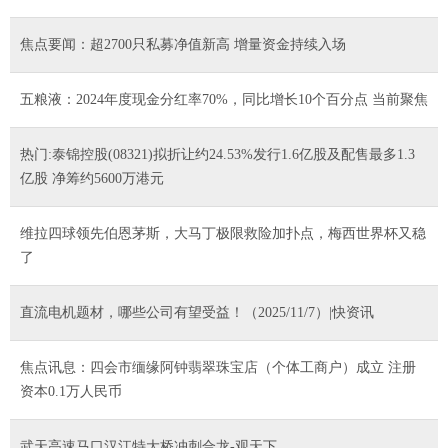
焦点要闻：超2700只私募净值新高 增量资金持续入场
五粮液：2024年度现金分红率70%，同比增长10个百分点 当前聚焦
热门:泰锦控股(08321)拟折让约24.53%发行1.6亿股及配售最多1.3
亿股 净筹约5600万港元
维拉四球领先伯恩茅斯，大马丁极限救险加扑点，梅西世界杯又稳
了
直流电机题材，哪些公司有望受益！（2025/11/7）|快资讯
焦点讯息：四会市缅缘阿钟翡翠珠宝店（个体工商户）成立 注册
资本0.1万人民币
武天高速马口汉江特大桥冲刺合龙-观天下