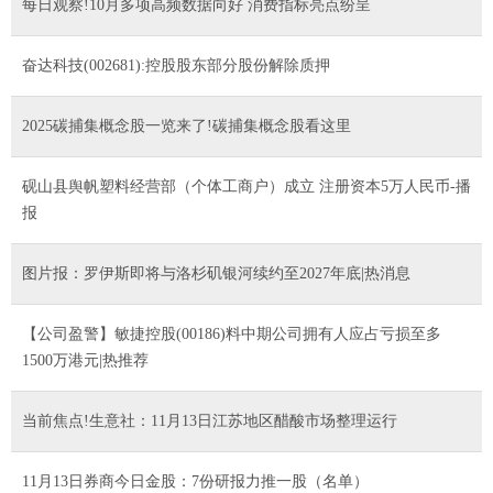
每日观察!10月多项高频数据向好 消费指标亮点纷呈
奋达科技(002681):控股股东部分股份解除质押
2025碳捕集概念股一览来了!碳捕集概念股看这里
砚山县舆帆塑料经营部（个体工商户）成立 注册资本5万人民币-播
报
图片报：罗伊斯即将与洛杉矶银河续约至2027年底|热消息
【公司盈警】敏捷控股(00186)料中期公司拥有人应占亏损至多
1500万港元|热推荐
当前焦点!生意社：11月13日江苏地区醋酸市场整理运行
11月13日券商今日金股：7份研报力推一股（名单）