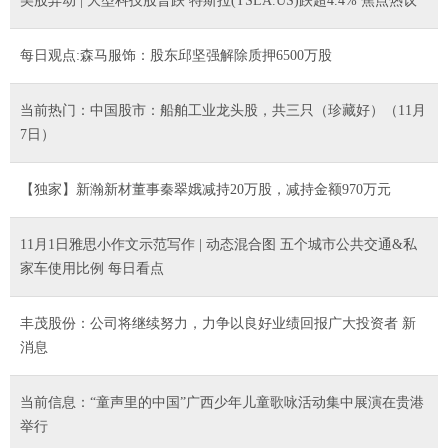
美股异动 | 大型科技股普跌 特斯拉(TSLA.US)跌超4.4% 焦点热议
每日观点:森马服饰：股东邱坚强解除质押6500万股
当前热门：中国股市：船舶工业龙头股，共三只（珍藏好）（11月
7日）
【独家】新瀚新材董事秦翠娥减持20万股，减持金额970万元
11月1日雅思小作文示范写作 | 动态混合图 五个城市公共交通&私
家车使用比例 每日看点
丰茂股份：公司将继续努力，力争以良好业绩回报广大投资者 新
消息
当前信息：“童声里的中国”广西少年儿童歌咏活动集中展演在贵港
举行