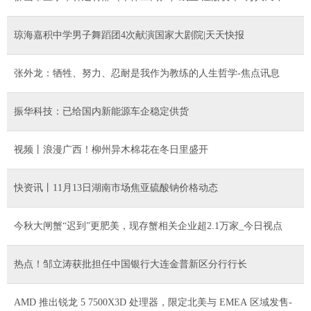
琼海嘉积中学男子舞蹈团4次献演国家大剧院|天天快报
张外龙：牺牲、努力、忍耐是我作为教练的人生哲学-焦点讯息
振华科技：已给国内新能源车企稳定供货
视频丨浪漫广西！柳州异木棉花在冬日里盛开
快资讯丨11月13日湖南市场焦亚硫酸钠价格动态
今秋大闸蟹“迟到”更肥美，现存蟹相关企业超2.1万家_今日视点
热点！邹立涛获批担任中国银行大连金普新区分行行长
AMD 推出锐龙 5 7500X3D 处理器，限定北美与 EMEA 区域发售-