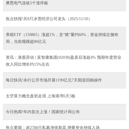
摩恩电气连收5个涨停板
焦点快报!共8只冰雪经济公司龙头（2025/11/10）
养殖ETF（159865）涨超1%，含“猪”量约60%，资金持续左侧布
局，当前规模超80亿元
资讯：港股异动 | 富智康集团(02038)盈喜后涨超4% 预期年度营业
收入同比增长约15%左右
每日快讯!央行公开市场开展1199亿元7天期逆回购操作
太空算力概念盘初走强 上海港湾6天3板
今日热闻!年内首次上涨！国家统计局公布
焦点要闻：超2700只私募净值新高 增量资金持续入场