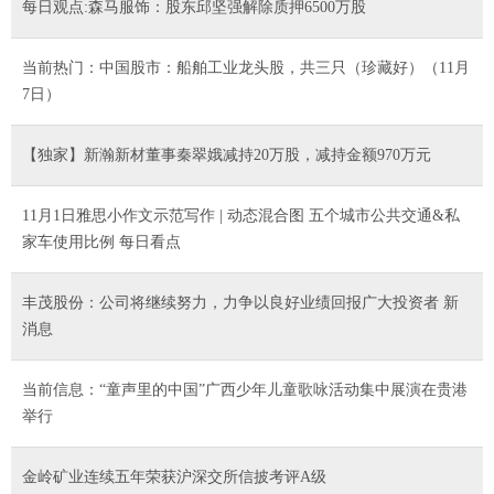
每日观点:森马服饰：股东邱坚强解除质押6500万股
当前热门：中国股市：船舶工业龙头股，共三只（珍藏好）（11月
7日）
【独家】新瀚新材董事秦翠娥减持20万股，减持金额970万元
11月1日雅思小作文示范写作 | 动态混合图 五个城市公共交通&私
家车使用比例 每日看点
丰茂股份：公司将继续努力，力争以良好业绩回报广大投资者 新
消息
当前信息：“童声里的中国”广西少年儿童歌咏活动集中展演在贵港
举行
金岭矿业连续五年荣获沪深交所信披考评A级