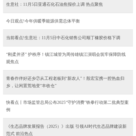
生意社：11月5日亚通石化石油焦报价上调 热点聚焦
今日观点!今年供暖季能源供需总体平衡
当前看点!生意社：11月5日中石化销售公司顺丁橡胶价格下调
“刚柔并济” 护秩序！镇江城管为周传雄镇江演唱会筑牢保障防线
观焦点
青春作伴好还乡⑦从工程老板到“新农人”！殷宏宝携一腔热血归
乡，让闲置荒地变“丰收仓”
快看点丨市场监管总局公布2025“守护消费”铁拳行动第二批典型案
例
《生态品牌发展报告（2025）》出版 引领AI时代生态品牌建设新
范式 前沿热点