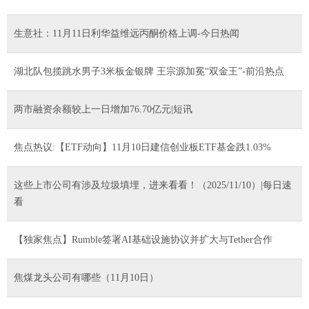
生意社：11月11日利华益维远丙酮价格上调-今日热闻
湖北队包揽跳水男子3米板金银牌 王宗源加冕“双金王”-前沿热点
两市融资余额较上一日增加76.70亿元|短讯
焦点热议:【ETF动向】11月10日建信创业板ETF基金跌1.03%
这些上市公司有涉及垃圾填埋，进来看看！（2025/11/10）|每日速
看
【独家焦点】Rumble签署AI基础设施协议并扩大与Tether合作
焦煤龙头公司有哪些（11月10日）