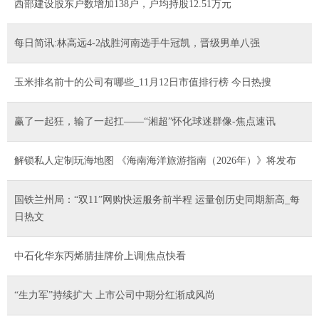
西部建设股东户数增加138户，户均持股12.51万元
每日简讯:林高远4-2战胜河南选手牛冠凯，晋级男单八强
玉米排名前十的公司有哪些_11月12日市值排行榜 今日热搜
​赢了一起狂，输了一起扛——“湘超”怀化球迷群像-焦点速讯
解锁私人定制玩海地图 《海南海洋旅游指南（2026年）》将发布
国铁兰州局：“双11”网购快运服务前半程 运量创历史同期新高_每
日热文
中石化华东丙烯腈挂牌价上调|焦点快看
“生力军”持续扩大 上市公司中期分红渐成风尚