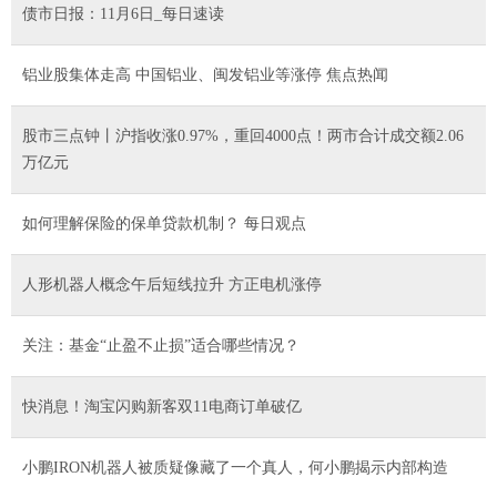
债市日报：11月6日_每日速读
铝业股集体走高 中国铝业、闽发铝业等涨停 焦点热闻
股市三点钟丨沪指收涨0.97%，重回4000点！两市合计成交额2.06
万亿元
如何理解保险的保单贷款机制？ 每日观点
人形机器人概念午后短线拉升 方正电机涨停
关注：基金“止盈不止损”适合哪些情况？
快消息！淘宝闪购新客双11电商订单破亿
小鹏IRON机器人被质疑像藏了一个真人，何小鹏揭示内部构造