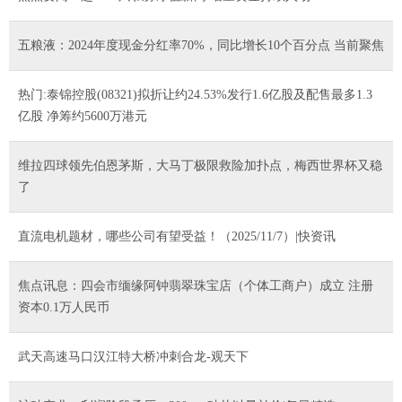
五粮液：2024年度现金分红率70%，同比增长10个百分点 当前聚焦
热门:泰锦控股(08321)拟折让约24.53%发行1.6亿股及配售最多1.3
亿股 净筹约5600万港元
维拉四球领先伯恩茅斯，大马丁极限救险加扑点，梅西世界杯又稳
了
直流电机题材，哪些公司有望受益！（2025/11/7）|快资讯
焦点讯息：四会市缅缘阿钟翡翠珠宝店（个体工商户）成立 注册
资本0.1万人民币
武天高速马口汉江特大桥冲刺合龙-观天下