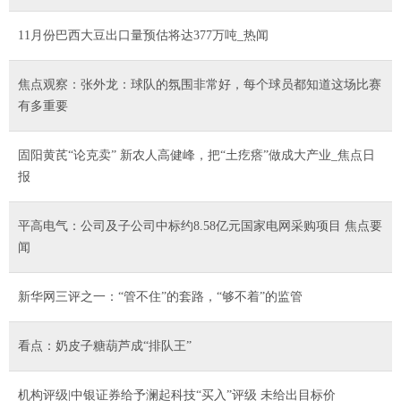
11月份巴西大豆出口量预估将达377万吨_热闻
焦点观察：张外龙：球队的氛围非常好，每个球员都知道这场比赛
有多重要
固阳黄芪“论克卖” 新农人高健峰，把“土疙瘩”做成大产业_焦点日
报
平高电气：公司及子公司中标约8.58亿元国家电网采购项目 焦点要
闻
新华网三评之一：“管不住”的套路，“够不着”的监管
看点：奶皮子糖葫芦成“排队王”
机构评级|中银证券给予澜起科技“买入”评级 未给出目标价