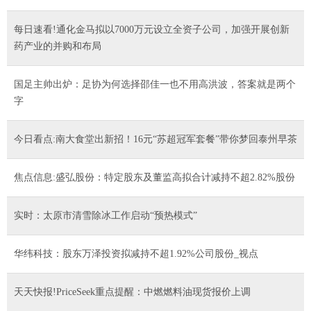
每日速看!通化金马拟以7000万元设立全资子公司，加强开展创新
药产业的并购和布局
国足主帅出炉：足协为何选择邵佳一也不用高洪波，答案就是两个
字
今日看点:南大食堂出新招！16元“苏超冠军套餐”带你梦回泰州早茶
焦点信息:盛弘股份：特定股东及董监高拟合计减持不超2.82%股份
实时：太原市清雪除冰工作启动“预热模式”
华纬科技：股东万泽投资拟减持不超1.92%公司股份_视点
天天快报!PriceSeek重点提醒：中燃燃料油现货报价上调