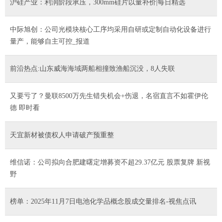
沪硅产业：利润阶段承压，300mm硅片以量补价|每日精选
中际旭创：公司光模块核心工序均采用自研或定制自动化设备进行
量产，能够自主可控_报道
前沿热点:山东威海海域两船相撞致渔船沉没，8人失联
又要亏了？曼联8500万先生错失机会+伤退，名宿直言不如霍伊伦
德 即时看
天宜新材被债权人申请破产预重整
维信诺：公司拟向合肥建曙定增募资不超29.37亿元 股票复牌 新视
野
榜单：2025年11月7日电池化学品概念股成交量排名-视焦点讯