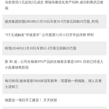
当前资讯!1元起拍3元成交 博瑞传播优化资产结构 成功剥离武汉银
福
骏杰集团控股(08188)11月10日斥资10.9万港元回购10万股_时讯
*ST元成触发“市值退市” 公司股票11月11日开市起停牌 即时
粉笔(02469)11月10日斥资62.4万港元回购20万股
新 和 成：公司生物基PPS产品的生物基含量是100% 目前已经进入
小批量销售阶段
每日快讯!媒体更新NBA杯冠军赔率：雷霆独一档领跑，湖人压勇
士进前三
锡盟这一项目开工建设！ 天天快报