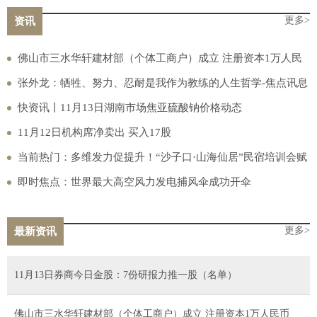
更多>
资讯
佛山市三水华轩建材部（个体工商户）成立 注册资本1万人民
币
张外龙：牺牲、努力、忍耐是我作为教练的人生哲学-焦点讯息
快资讯丨11月13日湖南市场焦亚硫酸钠价格动态
11月12日机构席净卖出 买入17股
当前热门：多维发力促提升！“沙子口·山海仙居”民宿培训会赋
能乡村振兴新动能
即时焦点：世界最大高空风力发电捕风伞成功开伞
更多>
最新资讯
11月13日券商今日金股：7份研报力推一股（名单）
佛山市三水华轩建材部（个体工商户）成立 注册资本1万人民币