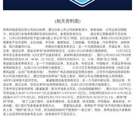
(相关资料图)
券商评级是指证券公司的分析师，通过分析上市公司的财务潜力、财务指标、公司运营治理能
力，然后进行实地考察调研后得出的评论，备受投资者关注。 据证券之星数据库不完全统
计，11月13日券商共给予超25家A股上市公司“买入”评级。从行业分布看，券商11月13日关注的个
股聚焦于化学原料、文化传媒、半导体、橡胶制品、工程机械、专用设备、汽车零部件、农牧饲
渔、医疗器械等行业。 华鲁恒升最受券商关注，近一个月获西南证券、开源证券、东兴
证券、国信证券、国金证券等7份券商研报关注，位居11月13日券商力推股榜首。 11月13日又
有华安证券发布研报《Q3主营产品盈利承压，新材料项目持续推进》，预计公司2025-2027年归母
净利润分别为43.58、48.88、53.72亿元。对应PE分别为14、12、11倍，维持“买入”评级。 芒
果超媒也备受券商关注，近一个月获国信证券、东吴证券、华安证券、中国银河、开源证券等6份
券商研报关注，位居11月13日券商力推股第二。 11月13日又有西南证券发布研报《内容王者
乘风起航，会员广告收复失地》，考虑到广电总局政策监管逐步放松，公司作为国内优质剧综制
作公司加大制作投入，通过优质内容带动广告收入复苏，同时公司会员数量和收入持续增长，
ARPPU还有较大提升空间。 豪威集团也备受券商关注，近一个月获中邮证券、国信证券、华
龙证券、国元证券、华安证券等5份券商研报关注，位居11月13日券商力推股第三。 11月13日
又有华安证券发布研报《豪威集团：新兴市场多点开花，Q3业绩稳健增长》，预计2025-2027年公
司营业收入为307.5/370.8/437.2亿元(前值307.5/370.8/437.2亿元)，归母净利润为45.0/57.4/70.9亿元
(前值45.0/57.5/70.9亿元)，对应EPS为3.73/4.76/5.87元，对应PE为33.24/26.07/21.13x，维持“增
持”评级。 除了上述个股外，还有利通科技、杭叉集团、快克智能、开特股份、康农种业、中
原内配、佰仁医疗等多股备受券商关注。 需要指出的是，券商给予“评级”并不绝对预示着股价
的上涨，“增持”或“买入”与否，其实都是机构对于股票的“一家之谈”。因此，券商金股在大多数程
度上仅是用作投资参考意义的，投资者切不可盲目买入。