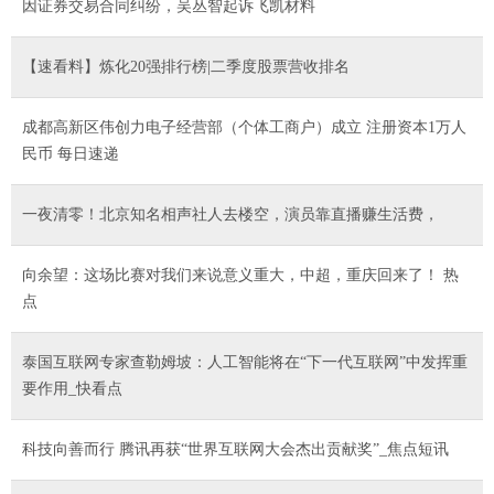
因证券交易合同纠纷，吴丛智起诉飞凯材料
【速看料】炼化20强排行榜|二季度股票营收排名
成都高新区伟创力电子经营部（个体工商户）成立 注册资本1万人
民币 每日速递
一夜清零！北京知名相声社人去楼空，演员靠直播赚生活费，
向余望：这场比赛对我们来说意义重大，中超，重庆回来了！ 热
点
泰国互联网专家查勒姆坡：人工智能将在“下一代互联网”中发挥重
要作用_快看点
科技向善而行 腾讯再获“世界互联网大会杰出贡献奖”_焦点短讯