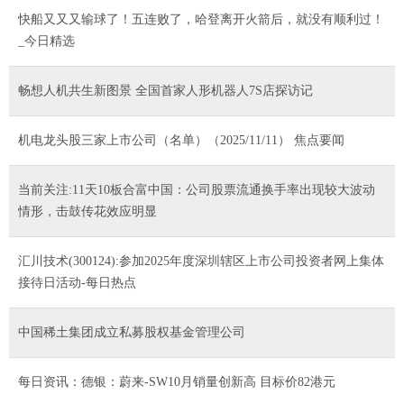
快船又又又输球了！五连败了，哈登离开火箭后，就没有顺利过！
_今日精选
畅想人机共生新图景 全国首家人形机器人7S店探访记
机电龙头股三家上市公司（名单）（2025/11/11） 焦点要闻
当前关注:11天10板合富中国：公司股票流通换手率出现较大波动
情形，击鼓传花效应明显
汇川技术(300124):参加2025年度深圳辖区上市公司投资者网上集体
接待日活动-每日热点
中国稀土集团成立私募股权基金管理公司
每日资讯：德银：蔚来-SW10月销量创新高 目标价82港元