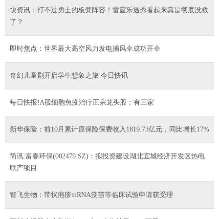
快资讯：打不过勇士的板凳阵容！雷霆乐透秀看起来真是彻底没救
了？
即时焦点：世界最大高空风力发电捕风伞成功开伞
奇幻儿童剧开启学生想象之旅 今日快讯
每日快报!A股细胞免疫治疗正宗龙头股：有三家
新华保险：前10月累计原保险保费收入1819.73亿元，同比增长17%
简讯:富春环保(002479.SZ)：拟投资建设湖北宜城经济开发区热电
联产项目
智飞生物：带状疱疹mRNA疫苗等临床试验申请获受理