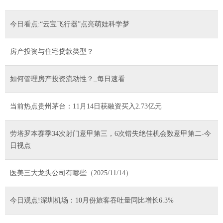
今日看点:“云宝飞行器”点亮萌娃科学梦
房产投资与住宅贷款类型？
如何管理房产投资流动性？_每日速看
当前热点贵州茅台：11月14日获融资买入2.73亿元
劳塔罗本赛季34次射门意甲第三，6次错失绝佳机会数意甲第二-今
日视点
医美三大龙头公司有哪些（2025/11/14）
今日观点!深圳机场：10月份旅客吞吐量同比增长6.3%