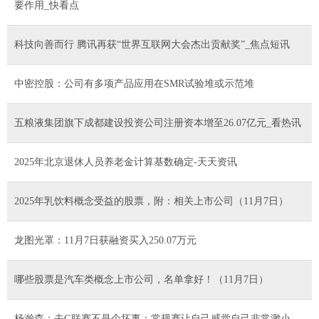
要作用_快看点
科技向善而行 腾讯再获“世界互联网大会杰出贡献奖”_焦点短讯
中密控股：公司有多项产品应用在SMR试验堆或示范堆
五粮液集团旗下成都建设投资公司注册资本增至26.07亿元_看热讯
2025年北京退休人员养老金计算基数确定-天天资讯
2025年乳饮料概念受益的股票，附：相关上市公司（11月7日）
龙图光罩：11月7日获融资买入250.07万元
哪些股票是汽车类概念上市公司，名单拿好！（11月7日）
杨瀚森：去G联赛不是个坏事；常规赛让自己感觉自己非常渺小