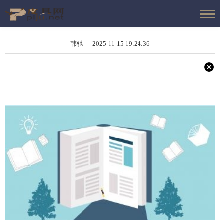
韩驰 2025-11-15 19:24:36