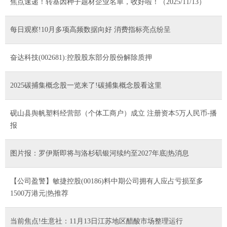
焦点速递！转基因种子题材企业名单，收好啦！（2025/11/13）
每日观察!10月多项高频数据向好 消费指标亮点纷呈
奋达科技(002681):控股股东部分股份解除质押
2025碳捕集概念股一览来了!碳捕集概念股看这里
砚山县舆帆塑料经营部（个体工商户）成立 注册资本5万人民币-播
报
图片报：罗伊斯即将与洛杉矶银河续约至2027年底|热消息
【公司盈警】敏捷控股(00186)料中期公司拥有人应占亏损至多
1500万港元|热推荐
当前焦点!生意社：11月13日江苏地区醋酸市场整理运行