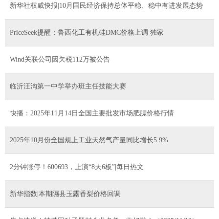
新华社权威快报|10月国民经济保持总体平稳、稳中有进发展态势
PriceSeek提醒：鲁西化工有机硅DMC价格上调 独家
Wind关联公司因欠税112万被公告
临沂汪沟第一中学举办班主任技能大赛
快播：2025年11月14日全国主要批发市场肥膘价格行情
2025年10月份全国规上工业天然气产量同比增长5.9%
2分钟涨停！600693，上演“8天6板”|每日热文
新华指数|本期隰县玉露香梨价格回调