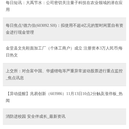
每日短讯：大禹节水：公司密切关注量子科技在农业领域的潜在应
用
每日焦点!德力佳(603092.SH)：拟使用不超4亿元的暂时闲置自有资
金进行现金管理
金堂县文先鞋面加工厂（个体工商户）成立 注册资本3万人民币|每
日热文
上交所：对合富中国、华盛锂电等严重异常波动股票进行重点监控
_焦点讯息
【异动提醒】兆易创新（603986）11月13日10点2分触及涨停板_热
闻
消防进校园 安全伴成长_最新资讯