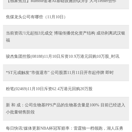
【独家焦点】Rumble签署AI基础设施协议并扩大与Tether合作
焦煤龙头公司有哪些（11月10日）
当前资讯!1元起拍3元成交 博瑞传播优化资产结构 成功剥离武汉银
福
骏杰集团控股(08188)11月10日斥资10.9万港元回购10万股_时讯
*ST元成触发“市值退市” 公司股票11月11日开市起停牌 即时
粉笔(02469)11月10日斥资62.4万港元回购20万股
新 和 成：公司生物基PPS产品的生物基含量是100% 目前已经进入
小批量销售阶段
每日快讯!媒体更新NBA杯冠军赔率：雷霆独一档领跑，湖人压勇