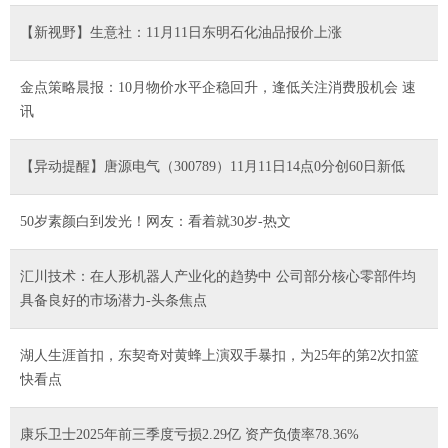
【新视野】生意社：11月11日东明石化油品报价上涨
金点策略晨报：10月物价水平企稳回升，逢低关注消费股机会 速
讯
【异动提醒】唐源电气（300789）11月11日14点0分创60日新低
50岁素颜白到发光！网友：看着就30岁-热文
汇川技术：在人形机器人产业化的趋势中 公司部分核心零部件均
具备良好的市场潜力-头条焦点
湖人生涯首扣，东契奇对黄蜂上演双手暴扣，为25年的第2次扣篮
快看点
康乐卫士2025年前三季度亏损2.29亿 资产负债率78.36%