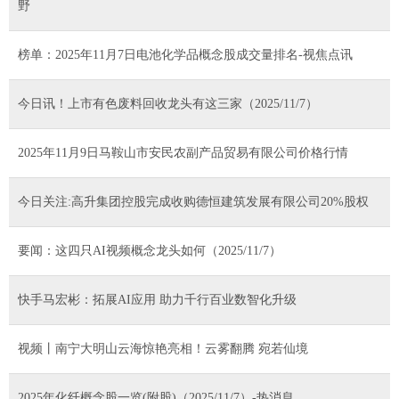
野
榜单：2025年11月7日电池化学品概念股成交量排名-视焦点讯
今日讯！上市有色废料回收龙头有这三家（2025/11/7）
2025年11月9日马鞍山市安民农副产品贸易有限公司价格行情
今日关注:高升集团控股完成收购德恒建筑发展有限公司20%股权
要闻：这四只AI视频概念龙头如何（2025/11/7）
快手马宏彬：拓展AI应用 助力千行百业数智化升级
视频丨南宁大明山云海惊艳亮相！云雾翻腾 宛若仙境
2025年化纤概念股一览(附股)（2025/11/7）-热消息