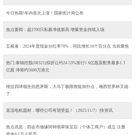
今日热闻!年内首次上涨！国家统计局公布
焦点要闻：超2700只私募净值新高 增量资金持续入场
五粮液：2024年度现金分红率70%，同比增长10个百分点 当前聚焦
热门:泰锦控股(08321)拟折让约24.53%发行1.6亿股及配售最多1.3
亿股 净筹约5600万港元
维拉四球领先伯恩茅斯，大马丁极限救险加扑点，梅西世界杯又稳
了
直流电机题材，哪些公司有望受益！（2025/11/7）|快资讯
焦点讯息：四会市缅缘阿钟翡翠珠宝店（个体工商户）成立 注册
资本0.1万人民币