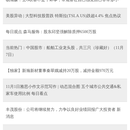
美股异动 | 大型科技股普跌 特斯拉(TSLA.US)跌超4.4% 焦点热议
每日观点:森马服饰：股东邱坚强解除质押6500万股
当前热门：中国股市：船舶工业龙头股，共三只（珍藏好）（11月
7日）
【独家】新瀚新材董事秦翠娥减持20万股，减持金额970万元
11月1日雅思小作文示范写作 | 动态混合图 五个城市公共交通&私
家车使用比例 每日看点
丰茂股份：公司将继续努力，力争以良好业绩回报广大投资者 新
消息