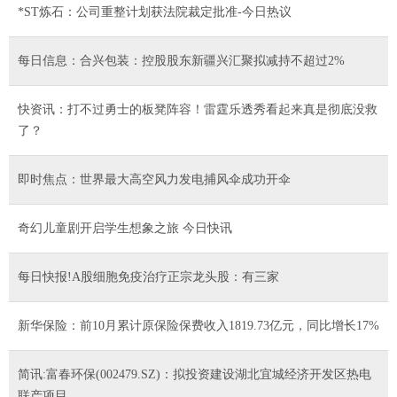
*ST炼石：公司重整计划获法院裁定批准-今日热议
每日信息：合兴包装：控股股东新疆兴汇聚拟减持不超过2%
快资讯：打不过勇士的板凳阵容！雷霆乐透秀看起来真是彻底没救
了？
即时焦点：世界最大高空风力发电捕风伞成功开伞
奇幻儿童剧开启学生想象之旅 今日快讯
每日快报!A股细胞免疫治疗正宗龙头股：有三家
新华保险：前10月累计原保险保费收入1819.73亿元，同比增长17%
简讯:富春环保(002479.SZ)：拟投资建设湖北宜城经济开发区热电
联产项目