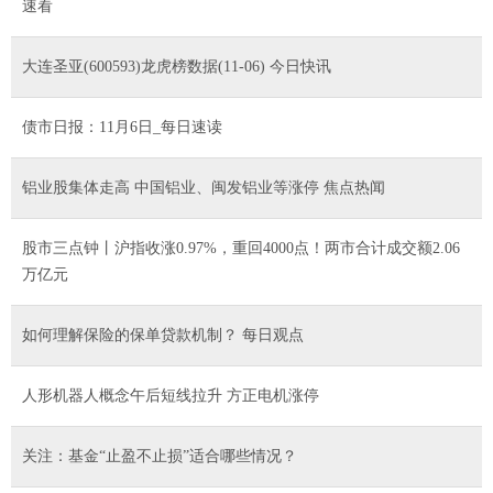
速看
大连圣亚(600593)龙虎榜数据(11-06) 今日快讯
债市日报：11月6日_每日速读
铝业股集体走高 中国铝业、闽发铝业等涨停 焦点热闻
股市三点钟丨沪指收涨0.97%，重回4000点！两市合计成交额2.06
万亿元
如何理解保险的保单贷款机制？ 每日观点
人形机器人概念午后短线拉升 方正电机涨停
关注：基金“止盈不止损”适合哪些情况？