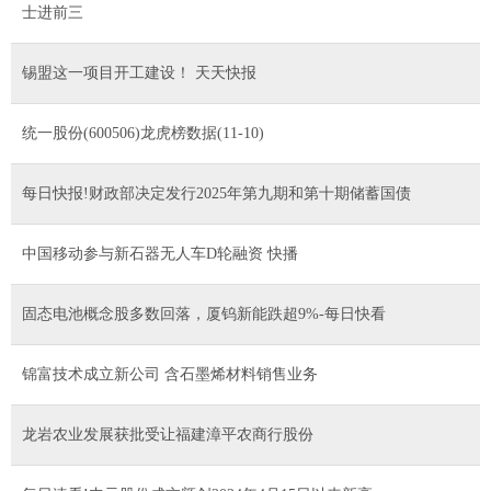
士进前三
锡盟这一项目开工建设！ 天天快报
统一股份(600506)龙虎榜数据(11-10)
每日快报!财政部决定发行2025年第九期和第十期储蓄国债
中国移动参与新石器无人车D轮融资 快播
固态电池概念股多数回落，厦钨新能跌超9%-每日快看
锦富技术成立新公司 含石墨烯材料销售业务
龙岩农业发展获批受让福建漳平农商行股份