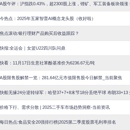
A股午评：沪指跌0.43%，超2300股上涨，锂矿、军工装备板块领涨
今热点：2025年五家智普AI概念龙头股（收好啦）
焦点滚动:银行理财产品购买后收益跟踪？
快报:全运会｜女篮U22四川队问鼎
快看：11月17日生意社苯酚基准价为6236.67元/吨
A股限售股解禁一览：281.64亿元市值限售股今日解禁_当前聚焦
快船无缘24分逆转绿军：哈登37+7+8末节18分丢绝平球 布朗33+13
价格下行、需求分散 | 2025二手车市场趋势洞察-当前资讯
每日热点:食品安全20强排行榜|2025第二季度股票毛利率排名