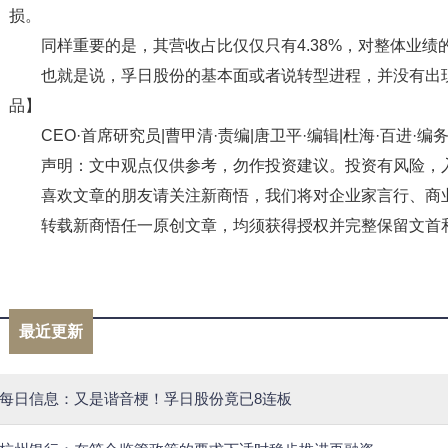
损。
同样重要的是，其营收占比仅仅只有4.38%，对整体业绩
也就是说，孚日股份的基本面或者说转型进程，并没有出
品】
CEO·首席研究员|曹甲清·责编|唐卫平·编辑|杜海·百进·编务
声明：文中观点仅供参考，勿作投资建议。投资有风险，
喜欢文章的朋友请关注新商悟，我们将对企业家言行、商
转载新商悟任一原创文章，均须获得授权并完整保留文首
标签：
妖股
涨停
锂电
新商悟
谐音梗
孚日股
最近更新
每日信息：又是谐音梗！孚日股份竟已8连板