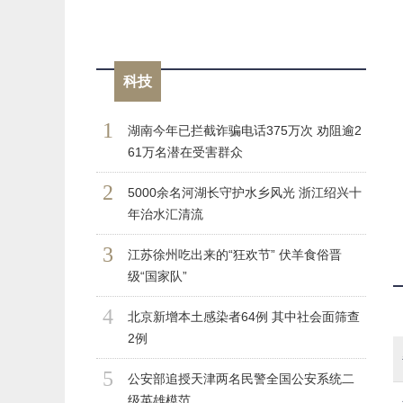
科技
1
湖南今年已拦截诈骗电话375万次 劝阻逾2
61万名潜在受害群众
2
5000余名河湖长守护水乡风光 浙江绍兴十
年治水汇清流
3
江苏徐州吃出来的“狂欢节” 伏羊食俗晋
级“国家队”
4
北京新增本土感染者64例 其中社会面筛查
2例
5
公安部追授天津两名民警全国公安系统二
级英雄模范