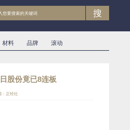
搜
材料
品牌
滚动
日股份竟已8连板
源：正经社