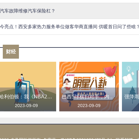
汽车故障维修汽车保险杠？
今亮点！西安多家热力服务单位做客华商直播间 供暖首日问了些啥
财经
哈利伯顿：我《NBA2K24》的突破扣篮只有65？别瞎搞了！
巴西5球横扫对手，内马尔超越贝利独享历史射手王，创造伟大成就
2023-09-09
2023-09-09