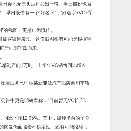
强附会地无厘头炒作如出一辙，孚日股份也被
，孚日股份有一个“好名字”，“好名字+VC+军
。
划”的截图，更是广为流传。
息披露渠道发现，这份截图很有可能是根据孚
扩产计划”P图而来。
点。
C精制产能1万吨，上半年VC销售同比增长
及涂层业务已中标某新能源汽车品牌商用车项
新公告中更是明确宣称，“目前暂无VC扩产计
，同比下降12.05%。其中，爆炒指向的子公
业的恢复仍面临着不确定性，还有可能继续亏