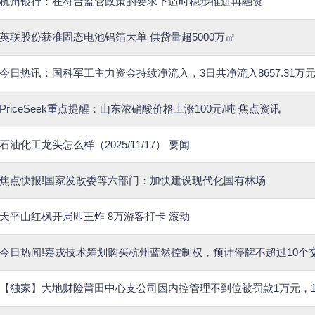
杭州银行：在符合监管政策的要求下适时稳步推进再融资
英联股份获准固态电池铝箔大单 供货量超5000万㎡
今日热讯：国科军工主力资金持续净流入，3日共净流入8657.31万
PriceSeek重点提醒：山东浓硝酸价格上涨100元/吨 焦点资讯
石油化工龙头怎么样（2025/11/17） 要闻
焦点快报!国家发改委等六部门：加快建设现代化国有林场
天平山红枫开局即王炸 8万游客打卡 滚动
今日热闻!嘉戎技术筹划购买杭州蓝然控制权，预计停牌不超过10个
【独家】大地财险莆田中心支公司因内控管理不到位被罚款1万元，