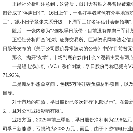
正经社分析师注意到，这背后，跟川大智胜之类曾经被牵
谐音成了“俘虏日军”。16日上午，一名好事者就煞有介事地宣称
工”，“跟小日子紧张关系升级，下周军工好名字估计会超预期”
随后，一张内容为“7连板孚日股份：目前没有俘虏日军计
正经社分析师查阅深圳证券交易所、巨潮资讯网等法定信
日股份发布的《关于公司股价异常波动的公告》中的“目前暂无
那么，抛开“玄学”，市场到底在炒作什么？逻辑主要有两
一是锂电添加剂（VC）涨价刺激，孚日股份号称已拥有V
71.92%。
二是新材料想象空间，包括5万吨硅碳负极材料项目，以
目等。
对于市场的狂热，孚日股份已多次进行“风险提示”。在最
划，且对公司业绩影响有限”。
业绩方面，2025年前三季度，孚日股份净利润为2.96亿元
司孚日新能源，亏损约为3032万元，而且，由于下游锂电行