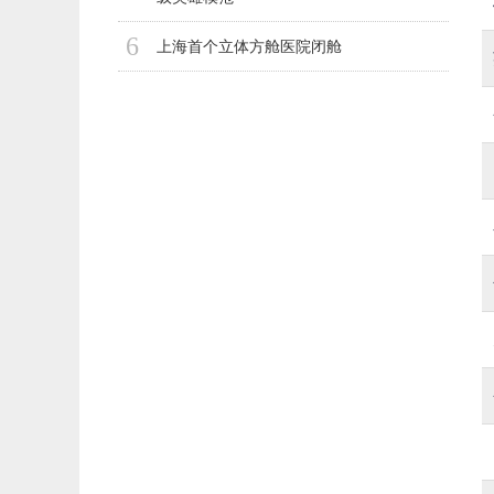
6
上海首个立体方舱医院闭舱