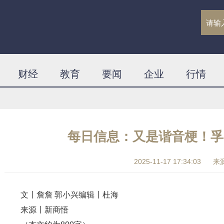
财经
教育
要闻
企业
行情
每日信息：又是谐音梗！孚
2025-11-17 17:34:03
来
文丨詹詹 郭小兴编辑丨杜海
来源丨新商悟