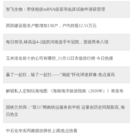
智飞生物：带状疱疹mRNA疫苗等临床试验申请获受理
西部建设股东户数增加138户，户均持股12.51万元
每日简讯:林高远4-2战胜河南选手牛冠凯，晋级男单八强
玉米排名前十的公司有哪些_11月12日市值排行榜 今日热搜
​赢了一起狂，输了一起扛——“湘超”怀化球迷群像-焦点速讯
解锁私人定制玩海地图 《海南海洋旅游指南（2026年）》将发布
国铁兰州局：“双11”网购快运服务前半程 运量创历史同期新高_每
日热文
中石化华东丙烯腈挂牌价上调|焦点快看