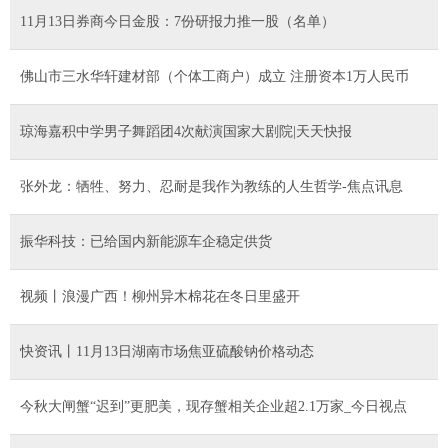
11月13日券商今日金股：7份研报力推一股（名单）
佛山市三水华轩建材部（个体工商户）成立 注册资本1万人民币
琼海嘉积中学男子舞蹈团4次献演国家大剧院|天天快报
张外龙：牺牲、努力、忍耐是我作为教练的人生哲学-焦点讯息
振华科技：已给国内新能源车企稳定供货
视频丨浪漫广西！柳州异木棉花在冬日里盛开
快资讯丨11月13日湖南市场焦亚硫酸钠价格动态
今秋大闸蟹“迟到”更肥美，现存蟹相关企业超2.1万家_今日视点