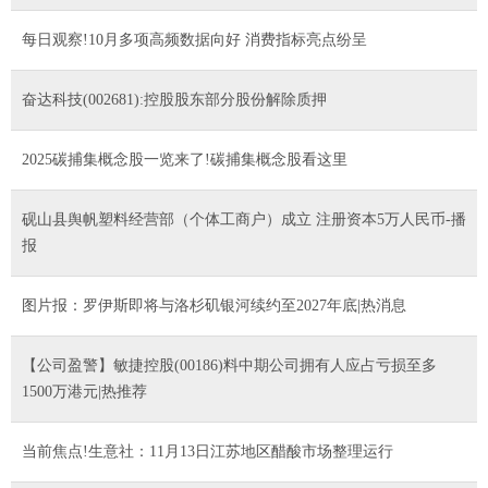
每日观察!10月多项高频数据向好 消费指标亮点纷呈
奋达科技(002681):控股股东部分股份解除质押
2025碳捕集概念股一览来了!碳捕集概念股看这里
砚山县舆帆塑料经营部（个体工商户）成立 注册资本5万人民币-播
报
图片报：罗伊斯即将与洛杉矶银河续约至2027年底|热消息
【公司盈警】敏捷控股(00186)料中期公司拥有人应占亏损至多
1500万港元|热推荐
当前焦点!生意社：11月13日江苏地区醋酸市场整理运行