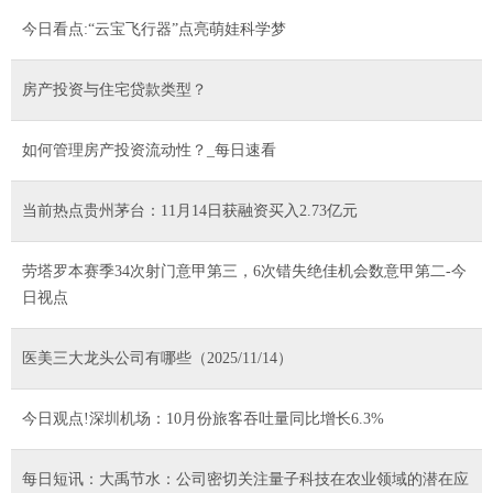
今日看点:“云宝飞行器”点亮萌娃科学梦
房产投资与住宅贷款类型？
如何管理房产投资流动性？_每日速看
当前热点贵州茅台：11月14日获融资买入2.73亿元
劳塔罗本赛季34次射门意甲第三，6次错失绝佳机会数意甲第二-今
日视点
医美三大龙头公司有哪些（2025/11/14）
今日观点!深圳机场：10月份旅客吞吐量同比增长6.3%
每日短讯：大禹节水：公司密切关注量子科技在农业领域的潜在应