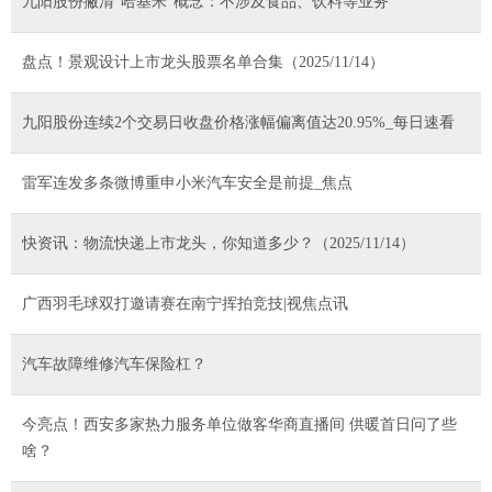
九阳股份撇清“哈基米”概念：不涉及食品、饮料等业务
盘点！景观设计上市龙头股票名单合集（2025/11/14）
九阳股份连续2个交易日收盘价格涨幅偏离值达20.95%_每日速看
雷军连发多条微博重申小米汽车安全是前提_焦点
快资讯：物流快递上市龙头，你知道多少？（2025/11/14）
广西羽毛球双打邀请赛在南宁挥拍竞技|视焦点讯
汽车故障维修汽车保险杠？
今亮点！西安多家热力服务单位做客华商直播间 供暖首日问了些
啥？