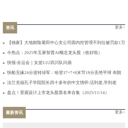
更多>
资讯
【独家】大地财险莆田中心支公司因内控管理不到位被罚款1万
元，1人被禁止进入保险业3年
今热点：2025年五家智普AI概念龙头股（收好啦）
快报:全运会｜女篮U22四川队问鼎
快船无缘24分逆转绿军：哈登37+7+8末节18分丢绝平球 布朗
33+13 焦点要闻
法兰克福孔子学院院长四十多年的中文情怀:活到老,学到老
盘点！景观设计上市龙头股票名单合集（2025/11/14）
更多>
最新资讯