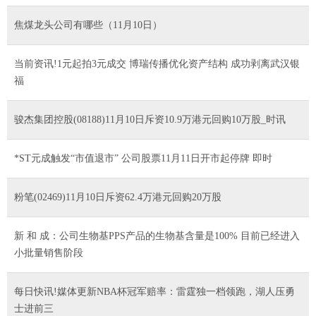
焦煤龙头公司有哪些（11月10日）
当前资讯!1元起拍3元成交 博瑞传播优化资产结构 成功剥离武汉银
福
骏杰集团控股(08188)11月10日斥资10.9万港元回购10万股_时讯
*ST元成触发“市值退市” 公司股票11月11日开市起停牌 即时
粉笔(02469)11月10日斥资62.4万港元回购20万股
新 和 成：公司生物基PPS产品的生物基含量是100% 目前已经进入
小批量销售阶段
每日快讯!媒体更新NBA杯冠军赔率：雷霆独一档领跑，湖人压勇
士进前三