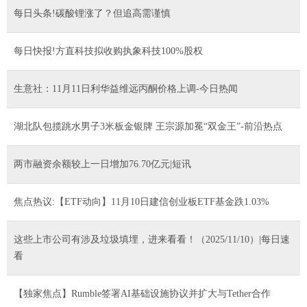
每日头条!碳酸锂涨了？但追高需谨慎
每日快报!方直科技拟收购执象科技100%股权
生意社：11月11日利华益维远丙酮价格上调-今日热闻
湖北队包揽跳水男子3米板金银牌 王宗源加冕“双金王”-前沿热点
两市融资余额较上一日增加76.70亿元|短讯
焦点热议:【ETF动向】11月10日建信创业板ETF基金跌1.03%
这些上市公司有涉及垃圾填埋，进来看看！（2025/11/10）|每日速
看
【独家焦点】Rumble签署AI基础设施协议并扩大与Tether合作