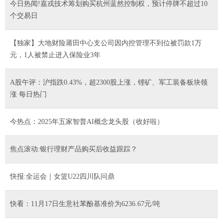
今日热闻!嘉戎技术筹划购买杭州蓝然控制权，预计停牌不超过10
个交易日
【独家】大地财险莆田中心支公司因内控管理不到位被罚款1万
元，1人被禁止进入保险业3年
A股午评：沪指跌0.43%，超2300股上涨，锂矿、军工装备板块领
涨 每日热门
今热点：2025年五家智普AI概念龙头股（收好啦）
焦点滚动:银行理财产品购买后收益跟踪？
快报:全运会｜女篮U22四川队问鼎
快看：11月17日生意社苯酚基准价为6236.67元/吨