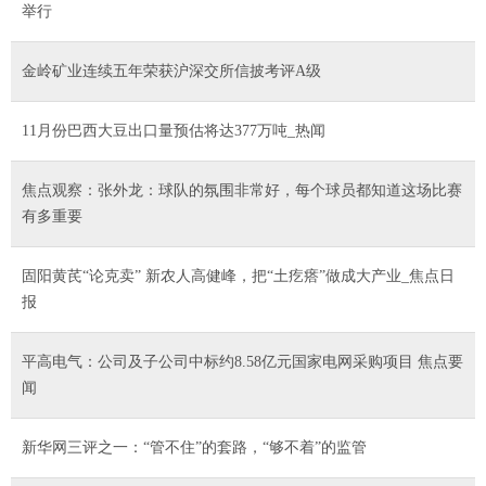
举行
金岭矿业连续五年荣获沪深交所信披考评A级
11月份巴西大豆出口量预估将达377万吨_热闻
焦点观察：张外龙：球队的氛围非常好，每个球员都知道这场比赛
有多重要
固阳黄芪“论克卖” 新农人高健峰，把“土疙瘩”做成大产业_焦点日
报
平高电气：公司及子公司中标约8.58亿元国家电网采购项目 焦点要
闻
新华网三评之一：“管不住”的套路，“够不着”的监管