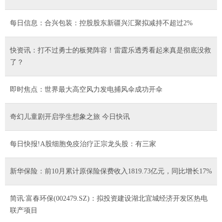
每日信息：合兴包装：控股股东新疆兴汇聚拟减持不超过2%
快资讯：打不过勇士的板凳阵容！雷霆乐透秀看起来真是彻底没救
了？
即时焦点：世界最大高空风力发电捕风伞成功开伞
奇幻儿童剧开启学生想象之旅 今日快讯
每日快报!A股细胞免疫治疗正宗龙头股：有三家
新华保险：前10月累计原保险保费收入1819.73亿元，同比增长17%
简讯:富春环保(002479.SZ)：拟投资建设湖北宜城经济开发区热电
联产项目