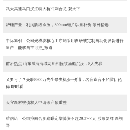
武天高速马口汉江特大桥冲刺合龙-观天下
沪硅产业：利润阶段承压，300mm硅片以量补价|每日精选
中际旭创：公司光模块核心工序均采用自研或定制自动化设备进行
量产，能够自主可控_报道
前沿热点:山东威海海域两船相撞致渔船沉没，8人失联
又要亏了？曼联8500万先生错失机会+伤退，名宿直言不如霍伊伦
德 即时看
天宜新材被债权人申请破产预重整
维信诺：公司拟向合肥建曙定增募资不超29.37亿元 股票复牌 新视
野