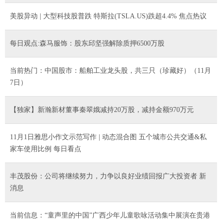
美股异动 | 大型科技股普跌 特斯拉(TSLA.US)跌超4.4% 焦点热议
每日观点:森马服饰：股东邱坚强解除质押6500万股
当前热门：中国股市：船舶工业龙头股，共三只（珍藏好）（11月
7日）
【独家】新瀚新材董事秦翠娥减持20万股，减持金额970万元
11月1日雅思小作文示范写作 | 动态混合图 五个城市公共交通&私
家车使用比例 每日看点
丰茂股份：公司将继续努力，力争以良好业绩回报广大投资者 新
消息
当前信息：“童声里的中国”广西少年儿童歌咏活动集中展演在贵港