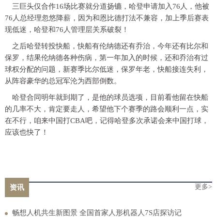
三巨头仅合作16场比赛就分道扬镳，哈登申请加入76人，他被
76人总经理忽悠降薪，因为和恩比德打法不兼容，加上季后赛表
现低迷，哈登和76人管理层关系破裂！
之后哈登转投快船，快船有伦纳德还有乔治，今年还有比尔和
保罗，结果伦纳德各种伤病，第一年加入的时候，还和乔治有过
球权分配的问题，新赛季比尔低迷，保罗年老，快船接连失利，
从阵容豪华的总冠军沦为西部倒数。
哈登合同明年就到期了，是他的球员选项，目前看他留在快船
的几率不大，肯定要走人，希望他下个赛季的路会顺利一点，实
在不行，咱来中国打CBA吧，记得哈登多次承诺会来中国打球，
应该也快了！
更多>
资讯
畅想人机共生新图景 全国首家人形机器人7S店探访记