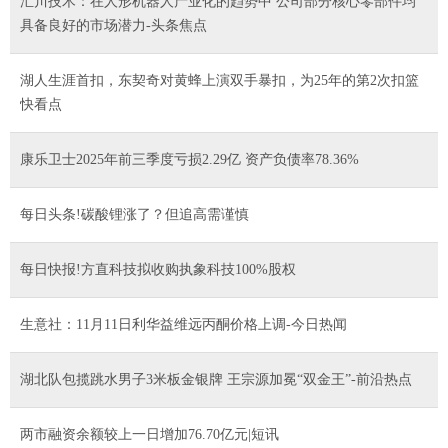
汇川技术：在人形机器人产业化的趋势中 公司部分核心零部件均
具备良好的市场潜力-头条焦点
湖人生涯首扣，东契奇对黄蜂上演双手暴扣，为25年的第2次扣篮
快看点
康乐卫士2025年前三季度亏损2.29亿 资产负债率78.36%
每日头条!碳酸锂涨了？但追高需谨慎
每日快报!方直科技拟收购执象科技100%股权
生意社：11月11日利华益维远丙酮价格上调-今日热闻
湖北队包揽跳水男子3米板金银牌 王宗源加冕“双金王”-前沿热点
两市融资余额较上一日增加76.70亿元|短讯