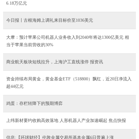
6.18万亿元
今日报丨古根海姆上调礼来目标价至1036美元
大摩：预计苹果公司机器人业务收入到2040年将达1300亿美元 相
当于苹果当前营收的30%
商业航天板块短线拉升，上海沪工直线涨停 报资讯
资金持续布局黄金，黄金基金ETF（518800）飘红，近20日净流入
超44亿元
鸡蛋：存栏转降下的预期博弈
上纬新材要约收购高效落地 人形机器人产业加速崛起 焦点快报
信息:【环球财经】伦敦金属交易所基本金属6日普遍上涨