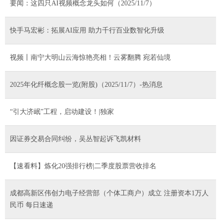
要闻：这四只AI视频概念龙头如何（2025/11/7）
快手马宏彬：拓展AI应用 助力千行百业数智化升级
视频丨南宁大明山云海惊艳亮相！云雾翻腾 宛若仙境
2025年化纤概念股一览(附股)（2025/11/7）-热消息
“引大济岷”工程，启动建设！|独家
因证券交易合同纠纷，吴丛智起诉飞凯材料
【速看料】炼化20强排行榜|二季度股票营收排名
成都高新区伟创力电子经营部（个体工商户）成立 注册资本1万人
民币 每日速递