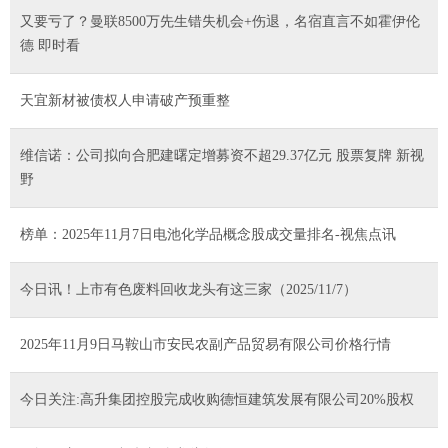
又要亏了？曼联8500万先生错失机会+伤退，名宿直言不如霍伊伦
德 即时看
天宜新材被债权人申请破产预重整
维信诺：公司拟向合肥建曙定增募资不超29.37亿元 股票复牌 新视
野
榜单：2025年11月7日电池化学品概念股成交量排名-视焦点讯
今日讯！上市有色废料回收龙头有这三家（2025/11/7）
2025年11月9日马鞍山市安民农副产品贸易有限公司价格行情
今日关注:高升集团控股完成收购德恒建筑发展有限公司20%股权