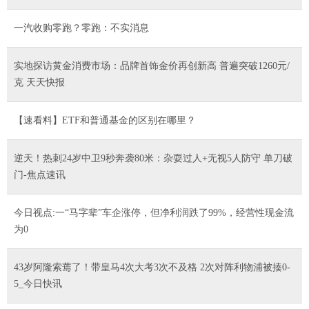
一汽收购零跑？零跑：不实消息
实地探访黄金消费市场：品牌首饰金价再创新高 普遍突破1260元/
克 天天快报
【速看料】ETF和普通基金的区别在哪里？
逆天！热刺24岁中卫9秒奔袭80米：杂耍过人+无视5人防守 单刀破
门-焦点速讯
今日视点:一“马字辈”车企涨停，但净利润跌了99%，经营性现金流
为0
43岁阿隆索蔫了！带皇马4次大考3次不及格 2次对阵利物浦被揍0-
5_今日快讯