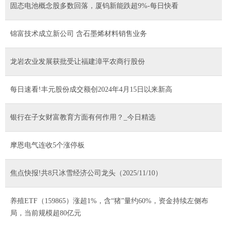
固态电池概念股多数回落，厦钨新能跌超9%-每日快看
锦富技术成立新公司 含石墨烯材料销售业务
龙岩农业发展获批受让福建漳平农商行股份
每日速看!丰元股份成交额创2024年4月15日以来新高
银行在子女财富教育方面有何作用？_今日精选
摩恩电气连收5个涨停板
焦点快报!共8只冰雪经济公司龙头（2025/11/10）
养殖ETF（159865）涨超1%，含“猪”量约60%，资金持续左侧布
局，当前规模超80亿元