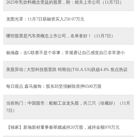
2025年乳饮料概念受益的股票，附：相关上市公司（11月7日）
龙图光罩：11月7日获融资买入250.07万元
哪些股票是汽车类概念上市公司，名单拿好！（11月7日）
杨瀚森：去G联赛不是个坏事；常规赛让自己感觉自己非常渺小
美股异动 | 大型科技股普跌 特斯拉(TSLA.US)跌超4.4% 焦点热议
每日观点:森马服饰：股东邱坚强解除质押6500万股
当前热门：中国股市：船舶工业龙头股，共三只（珍藏好）（11月
7日）
【独家】新瀚新材董事秦翠娥减持20万股，减持金额970万元