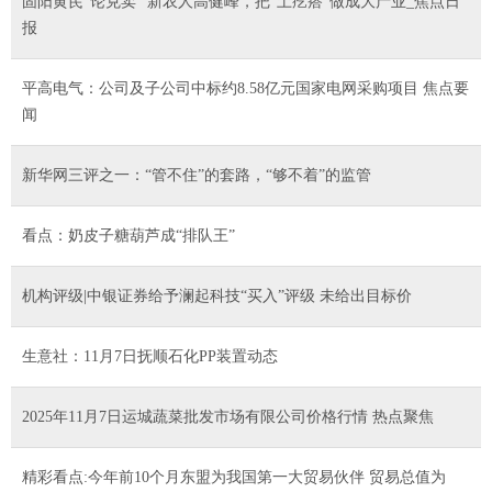
固阳黄芪“论克卖” 新农人高健峰，把“土疙瘩”做成大产业_焦点日
报
平高电气：公司及子公司中标约8.58亿元国家电网采购项目 焦点要
闻
新华网三评之一：“管不住”的套路，“够不着”的监管
看点：奶皮子糖葫芦成“排队王”
机构评级|中银证券给予澜起科技“买入”评级 未给出目标价
生意社：11月7日抚顺石化PP装置动态
2025年11月7日运城蔬菜批发市场有限公司价格行情 热点聚焦
精彩看点:今年前10个月东盟为我国第一大贸易伙伴 贸易总值为