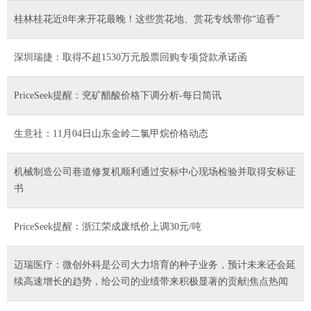
桂林桂花近8年来开花最晚！这些赏花地、赏花专线带你“追香”
深圳瑞捷：取得不超1530万元股票回购专项贷款承诺函
PriceSeek提醒：兖矿醋酸价格下调分析-每日简讯
生意社：11月04日山东金岭二氯甲烷价格动态
机械制造公司巷道修复机顺利通过安标中心现场检验并取得安标证
书
PriceSeek提醒：浙江荣成废纸价上调30元/吨
迈瑞医疗：微创外科是公司大力培育的种子业务，预计未来还会延
续高速增长的趋势，给公司的业绩带来积极显著的贡献|焦点热闻