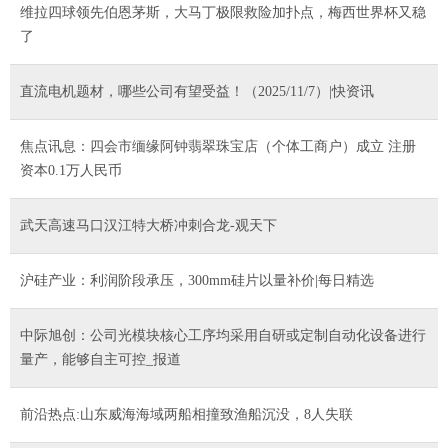
维拉四球领先伯恩茅斯，大马丁极限救险加扑点，梅西世界杯又稳
了
直流电机题材，哪些公司有望受益！（2025/11/7）|快资讯
焦点讯息：四会市缅缘阿钟翡翠珠宝店（个体工商户）成立 注册
资本0.1万人民币
武天高速马口汉江特大桥冲刺合龙-观天下
沪硅产业：利润阶段承压，300mm硅片以量补价|每日精选
中际旭创：公司光模块核心工序均采用自研或定制自动化设备进行
量产，能够自主可控_报道
前沿热点:山东威海海域两船相撞致渔船沉没，8人失联