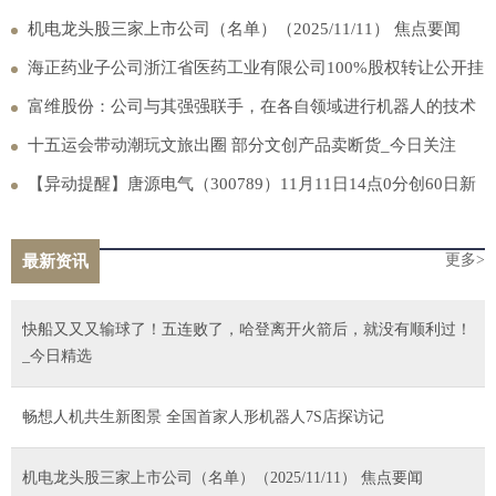
机电龙头股三家上市公司（名单）（2025/11/11） 焦点要闻
海正药业子公司浙江省医药工业有限公司100%股权转让公开挂
牌_头条焦点
富维股份：公司与其强强联手，在各自领域进行机器人的技术
突破，为合作共赢的模式
十五运会带动潮玩文旅出圈 部分文创产品卖断货_今日关注
【异动提醒】唐源电气（300789）11月11日14点0分创60日新
低
更多>
最新资讯
快船又又又输球了！五连败了，哈登离开火箭后，就没有顺利过！
_今日精选
畅想人机共生新图景 全国首家人形机器人7S店探访记
机电龙头股三家上市公司（名单）（2025/11/11） 焦点要闻