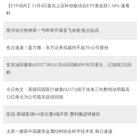
【ETF动向】11月4日嘉实上证科创板综合ETF基金跌1.34%-速看
料
星河动力智神星一号即将开展首飞发射|焦点短讯
焦点速递！盈方微：东方证券拟减持不超3%公司股份
安东油田服务(03337.HK)11月4日回购499.89万港元，已连续2日回
购
今日热文：美丽田园医疗健康(02373)拟于未来三年酌情动用最高
12亿港元为公司股东提供回报
亚冠-蓉城客场0-0首尔遭4场不胜 费利佩进球被吹
太原一建获中国建筑金属结构协会科学技术奖 每日速递