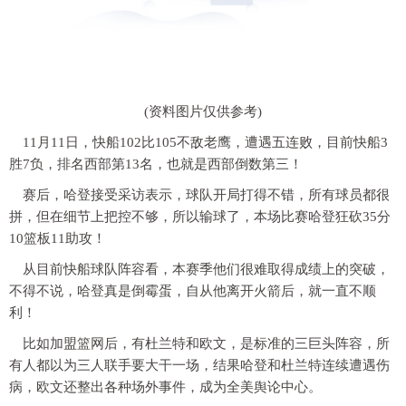
(资料图片仅供参考)
11月11日，快船102比105不敌老鹰，遭遇五连败，目前快船3
胜7负，排名西部第13名，也就是西部倒数第三！
赛后，哈登接受采访表示，球队开局打得不错，所有球员都很
拼，但在细节上把控不够，所以输球了，本场比赛哈登狂砍35分
10篮板11助攻！
从目前快船球队阵容看，本赛季他们很难取得成绩上的突破，
不得不说，哈登真是倒霉蛋，自从他离开火箭后，就一直不顺
利！
比如加盟篮网后，有杜兰特和欧文，是标准的三巨头阵容，所
有人都以为三人联手要大干一场，结果哈登和杜兰特连续遭遇伤
病，欧文还整出各种场外事件，成为全美舆论中心。