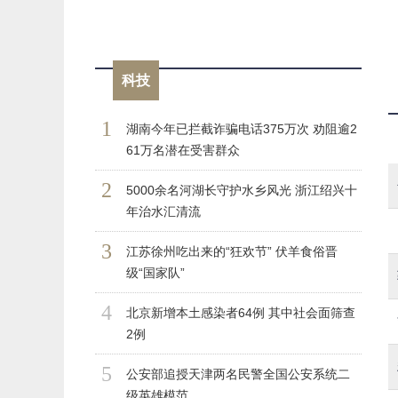
科技
1
湖南今年已拦截诈骗电话375万次 劝阻逾2
61万名潜在受害群众
2
5000余名河湖长守护水乡风光 浙江绍兴十
年治水汇清流
3
江苏徐州吃出来的“狂欢节” 伏羊食俗晋
级“国家队”
4
北京新增本土感染者64例 其中社会面筛查
2例
5
公安部追授天津两名民警全国公安系统二
级英雄模范