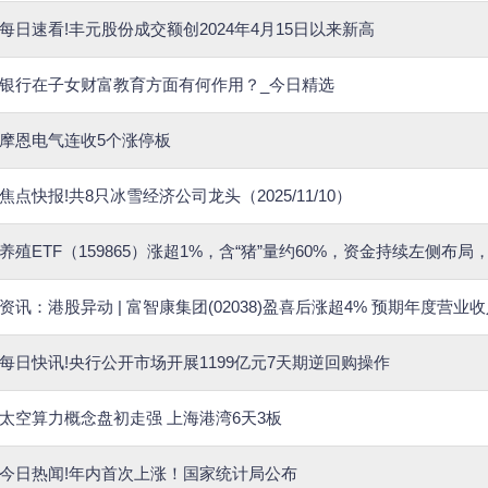
每日速看!丰元股份成交额创2024年4月15日以来新高
银行在子女财富教育方面有何作用？_今日精选
摩恩电气连收5个涨停板
焦点快报!共8只冰雪经济公司龙头（2025/11/10）
养殖ETF（159865）涨超1%，含“猪”量约60%，资金持续左侧布局
资讯：港股异动 | 富智康集团(02038)盈喜后涨超4% 预期年度营业
每日快讯!央行公开市场开展1199亿元7天期逆回购操作
太空算力概念盘初走强 上海港湾6天3板
今日热闻!年内首次上涨！国家统计局公布