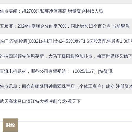
焦点要闻：超2700只私募净值新高 增量资金持续入场
五粮液：2024年度现金分红率70%，同比增长10个百分点 当前聚焦
热门:泰锦控股(08321)拟折让约24.53%发行1.6亿股及配售最多1.3
维拉四球领先伯恩茅斯，大马丁极限救险加扑点，梅西世界杯又稳
直流电机题材，哪些公司有望受益！（2025/11/7）|快资讯
焦点讯息：四会市缅缘阿钟翡翠珠宝店（个体工商户）成立 注册资本
武天高速马口汉江特大桥冲刺合龙-观天下
财经