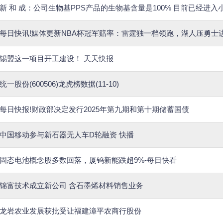
新 和 成：公司生物基PPS产品的生物基含量是100% 目前已经进
每日快讯!媒体更新NBA杯冠军赔率：雷霆独一档领跑，湖人压勇士
锡盟这一项目开工建设！ 天天快报
统一股份(600506)龙虎榜数据(11-10)
每日快报!财政部决定发行2025年第九期和第十期储蓄国债
中国移动参与新石器无人车D轮融资 快播
固态电池概念股多数回落，厦钨新能跌超9%-每日快看
锦富技术成立新公司 含石墨烯材料销售业务
龙岩农业发展获批受让福建漳平农商行股份