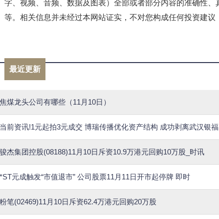
字、视频、音频、数据及图表）全部或者部分内容的准确性、
等。相关信息并未经过本网站证实，不对您构成任何投资建议
标签：
焦煤龙头公司
最近更新
焦煤龙头公司有哪些（11月10日）
当前资讯!1元起拍3元成交 博瑞传播优化资产结构 成功剥离武汉银福
骏杰集团控股(08188)11月10日斥资10.9万港元回购10万股_时讯
*ST元成触发“市值退市” 公司股票11月11日开市起停牌 即时
粉笔(02469)11月10日斥资62.4万港元回购20万股