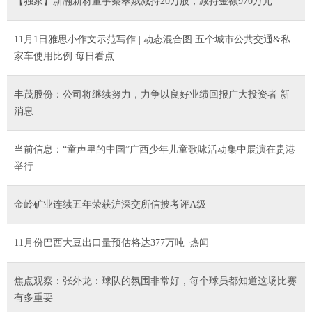
【独家】新瀚新材董事秦翠娥减持20万股，减持金额970万元
11月1日雅思小作文示范写作 | 动态混合图 五个城市公共交通&私
家车使用比例 每日看点
丰茂股份：公司将继续努力，力争以良好业绩回报广大投资者 新
消息
当前信息：“童声里的中国”广西少年儿童歌咏活动集中展演在贵港
举行
金岭矿业连续五年荣获沪深交所信披考评A级
11月份巴西大豆出口量预估将达377万吨_热闻
焦点观察：张外龙：球队的氛围非常好，每个球员都知道这场比赛
有多重要