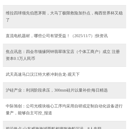
维拉四球领先伯恩茅斯，大马丁极限救险加扑点，梅西世界杯又稳
了
直流电机题材，哪些公司有望受益！（2025/11/7）|快资讯
焦点讯息：四会市缅缘阿钟翡翠珠宝店（个体工商户）成立 注册
资本0.1万人民币
武天高速马口汉江特大桥冲刺合龙-观天下
沪硅产业：利润阶段承压，300mm硅片以量补价|每日精选
中际旭创：公司光模块核心工序均采用自研或定制自动化设备进行
量产，能够自主可控_报道
前沿热点:山东威海海域两船相撞致渔船沉没，8人失联