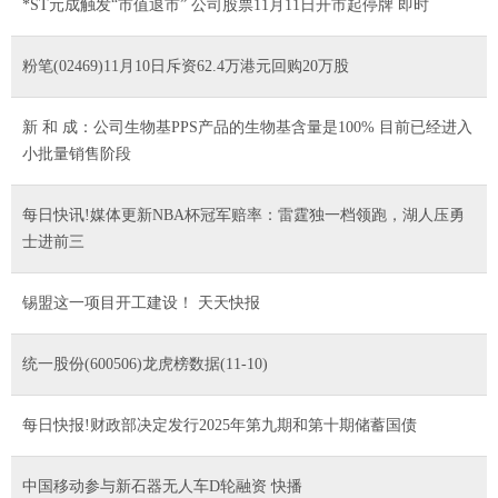
*ST元成触发“市值退市” 公司股票11月11日开市起停牌 即时
粉笔(02469)11月10日斥资62.4万港元回购20万股
新 和 成：公司生物基PPS产品的生物基含量是100% 目前已经进入
小批量销售阶段
每日快讯!媒体更新NBA杯冠军赔率：雷霆独一档领跑，湖人压勇
士进前三
锡盟这一项目开工建设！ 天天快报
统一股份(600506)龙虎榜数据(11-10)
每日快报!财政部决定发行2025年第九期和第十期储蓄国债
中国移动参与新石器无人车D轮融资 快播