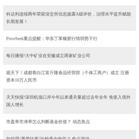
科达利连续两年荣获深交所信息披露A级评价，治理水平提升赋能
长期发展！
PriceSeek重点提醒：华东丁苯橡胶行情弱势下行
每日播报!大中矿业在安徽成立两家矿业公司
观天下！成都青白江富斤隆食品经营部（个体工商户）成立 注册
资本10万人民币
天天快报!深圳机场口岸今年以来通关量超过去年全年 免签入境外
国人增长
市盈率市净率怎么判断基金价值？ 动态焦点
如何用“夏普比率”比较基金收益？ 焦点滚动