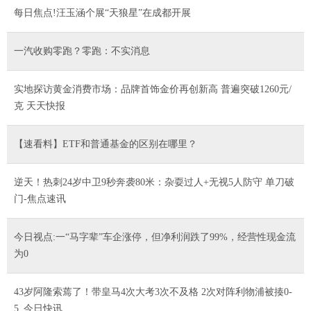
每日焦点!汪玉涵个展“天狼星”在成都开展
一汽收购零跑？零跑：不实消息
实地探访黄金消费市场：品牌首饰金价再创新高 普遍突破1260元/
克 天天快报
【速看料】ETF和普通基金的区别在哪里？
逆天！热刺24岁中卫9秒奔袭80米：杂耍过人+无视5人防守 单刀破
门-焦点速讯
今日视点:一“马字辈”车企涨停，但净利润跌了99%，经营性现金流
为0
43岁阿隆索蔫了！带皇马4次大考3次不及格 2次对阵利物浦被揍0-
5_今日快讯