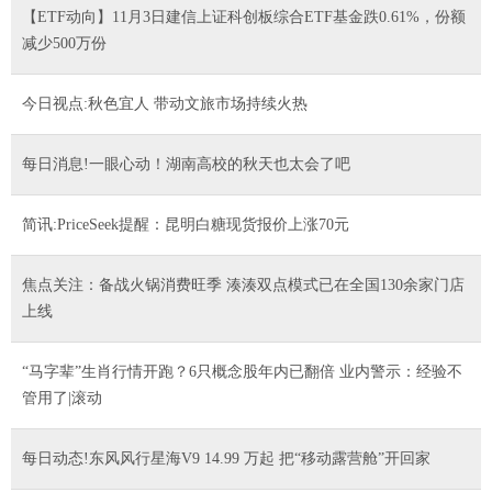
【ETF动向】11月3日建信上证科创板综合ETF基金跌0.61%，份额
减少500万份
今日视点:秋色宜人 带动文旅市场持续火热
每日消息!一眼心动！湖南高校的秋天也太会了吧
简讯:PriceSeek提醒：昆明白糖现货报价上涨70元
焦点关注：备战火锅消费旺季 湊湊双点模式已在全国130余家门店
上线
“马字辈”生肖行情开跑？6只概念股年内已翻倍 业内警示：经验不
管用了|滚动
每日动态!东风风行星海V9 14.99 万起 把“移动露营舱”开回家