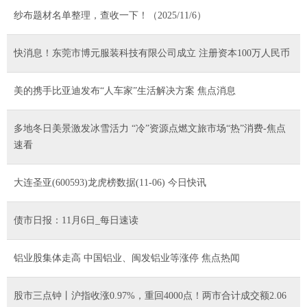
纱布题材名单整理，查收一下！（2025/11/6）
快消息！东莞市博元服装科技有限公司成立 注册资本100万人民币
美的携手比亚迪发布“人车家”生活解决方案 焦点消息
多地冬日美景激发冰雪活力 “冷”资源点燃文旅市场“热”消费-焦点
速看
大连圣亚(600593)龙虎榜数据(11-06) 今日快讯
债市日报：11月6日_每日速读
铝业股集体走高 中国铝业、闽发铝业等涨停 焦点热闻
股市三点钟丨沪指收涨0.97%，重回4000点！两市合计成交额2.06