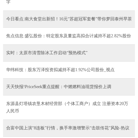
字
今日看点:南大食堂出新招！16元“苏超冠军套餐”带你梦回泰州早茶
焦点信息:盛弘股份：特定股东及董监高拟合计减持不超2.82%股份
实时：太原市清雪除冰工作启动“预热模式”
华纬科技：股东万泽投资拟减持不超1.92%公司股份_视点
天天快报!PriceSeek重点提醒：中燃燃料油现货报价上调
东源县灯塔镇农垦木材经营部（个体工商户）成立 注册资本20万
人民币
合富中国上演“8连板”行情，换手率激增警示“击鼓传花”风险-热议