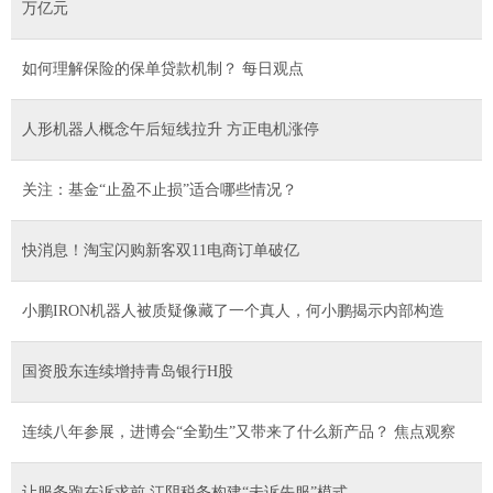
万亿元
如何理解保险的保单贷款机制？ 每日观点
人形机器人概念午后短线拉升 方正电机涨停
关注：基金“止盈不止损”适合哪些情况？
快消息！淘宝闪购新客双11电商订单破亿
小鹏IRON机器人被质疑像藏了一个真人，何小鹏揭示内部构造
国资股东连续增持青岛银行H股
连续八年参展，进博会“全勤生”又带来了什么新产品？ 焦点观察
让服务跑在诉求前 江阴税务构建“未诉先服”模式