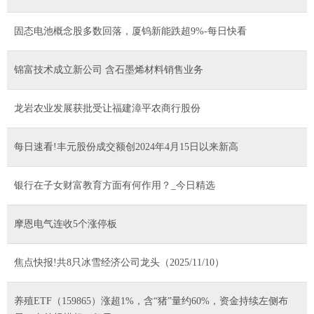
固态电池概念股多数回落，厦钨新能跌超9%-每日快看
锦富技术成立新公司 含石墨烯材料销售业务
龙岩农业发展获批受让福建漳平农商行股份
每日速看!丰元股份成交额创2024年4月15日以来新高
银行在子女财富教育方面有何作用？_今日精选
摩恩电气连收5个涨停板
焦点快报!共8只冰雪经济公司龙头（2025/11/10）
养殖ETF（159865）涨超1%，含“猪”量约60%，资金持续左侧布