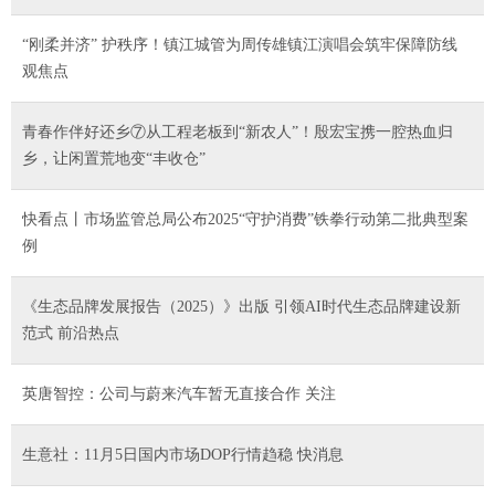
“刚柔并济” 护秩序！镇江城管为周传雄镇江演唱会筑牢保障防线
观焦点
青春作伴好还乡⑦从工程老板到“新农人”！殷宏宝携一腔热血归
乡，让闲置荒地变“丰收仓”
快看点丨市场监管总局公布2025“守护消费”铁拳行动第二批典型案
例
《生态品牌发展报告（2025）》出版 引领AI时代生态品牌建设新
范式 前沿热点
英唐智控：公司与蔚来汽车暂无直接合作 关注
生意社：11月5日国内市场DOP行情趋稳 快消息