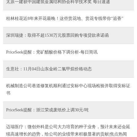
太原一建获中国建筑金属结构协会科学技术奖 每日速递
桂林桂花近8年来开花最晚！这些赏花地、赏花专线带你“追香”
深圳瑞捷：取得不超1530万元股票回购专项贷款承诺函
PriceSeek提醒：兖矿醋酸价格下调分析-每日简讯
生意社：11月04日山东金岭二氯甲烷价格动态
机械制造公司巷道修复机顺利通过安标中心现场检验并取得安标证
书
PriceSeek提醒：浙江荣成废纸价上调30元/吨
迈瑞医疗：微创外科是公司大力培育的种子业务，预计未来还会延
续高速增长的趋势，给公司的业绩带来积极显著的贡献|焦点热闻