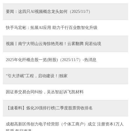
要闻：这四只AI视频概念龙头如何（2025/11/7）
快手马宏彬：拓展AI应用 助力千行百业数智化升级
视频丨南宁大明山云海惊艳亮相！云雾翻腾 宛若仙境
2025年化纤概念股一览(附股)（2025/11/7）-热消息
“引大济岷”工程，启动建设！|独家
因证券交易合同纠纷，吴丛智起诉飞凯材料
【速看料】炼化20强排行榜|二季度股票营收排名
成都高新区伟创力电子经营部（个体工商户）成立 注册资本1万人