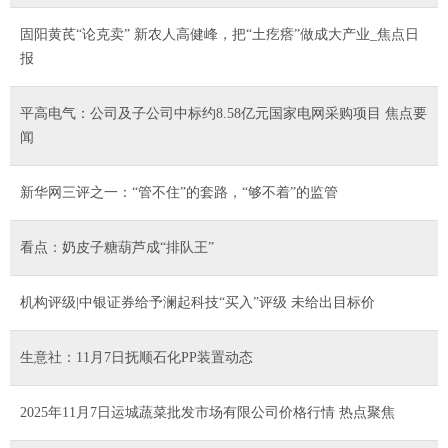
固阳黄芪“论克卖” 新农人高健峰，把“土疙瘩”做成大产业_焦点日
报
平高电气：公司及子公司中标约8.58亿元国家电网采购项目 焦点要
闻
新华网三评之一：“管不住”的套路，“够不着”的监管
看点：奶皮子糖葫芦成“排队王”
机构评级|中银证券给予澜起科技“买入”评级 未给出目标价
生意社：11月7日抚顺石化PP装置动态
2025年11月7日运城蔬菜批发市场有限公司价格行情 热点聚焦