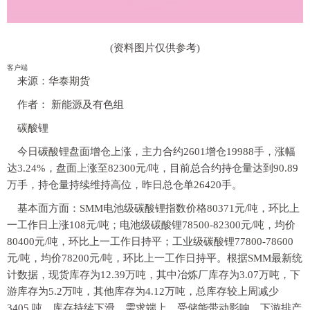
(资料图片仅供参考)
客户端
来源：华泰期货
作者： 新能源及有色组
碳酸锂
今日碳酸锂盘面增仓上涨，主力合约2601增仓19988手，涨幅
达3.24%，盘面上涨至82300元/吨，目前总合约持仓量达到90.89
万手，持仓量持续维持高位，昨日总仓单26420手。
基本面方面：SMM电池级碳酸锂指数价格80371元/吨，环比上
一工作日上涨108元/吨；电池级碳酸锂78500-82300元/吨，均价
80400元/吨，环比上一工作日持平；工业级碳酸锂77800-78600
元/吨，均价78200元/吨，环比上一工作日持平。根据SMM最新统
计数据，现货库存为12.39万吨，其中冶炼厂库存为3.07万吨，下
游库存为5.2万吨，其他库存为4.12万吨，总库存较上周减少
3405 吨，库存持续下滑。需求端上，受储能带动影响，下游排产