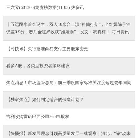
三六零(601360)龙虎榜数据(11-03) 热资讯
十五运跳水首金诞生，双人10米台上演“神仙打架”，全红婵陈芋汐
仅差0.9分，赛后全红婵收获“娃娃雨”，发文：我真棒！-每日资讯
【时快讯】央行批准甬易支付主要股东变更
看多A股，各类型投资者策略建议
焦点消息！市场监管总局：前三季度国家标准关注度远超去年同期
【独家焦点】如何制定适合的保险计划？
吉利收购雷诺巴西公司26.4%股权
【快播报】新发展理念引领高质量发展一线观察｜河北：“绿”动未