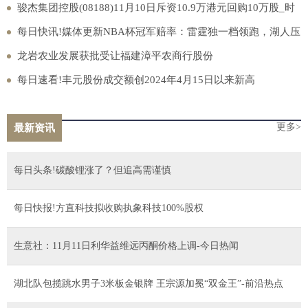
日速看
骏杰集团控股(08188)11月10日斥资10.9万港元回购10万股_时
讯
每日快讯!媒体更新NBA杯冠军赔率：雷霆独一档领跑，湖人压
勇士进前三
龙岩农业发展获批受让福建漳平农商行股份
每日速看!丰元股份成交额创2024年4月15日以来新高
更多>
最新资讯
每日头条!碳酸锂涨了？但追高需谨慎
每日快报!方直科技拟收购执象科技100%股权
生意社：11月11日利华益维远丙酮价格上调-今日热闻
湖北队包揽跳水男子3米板金银牌 王宗源加冕“双金王”-前沿热点