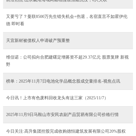
又要亏了？曼联8500万先生错失机会+伤退，名宿直言不如霍伊伦
德 即时看
天宜新材被债权人申请破产预重整
维信诺：公司拟向合肥建曙定增募资不超29.37亿元 股票复牌 新视
野
榜单：2025年11月7日电池化学品概念股成交量排名-视焦点讯
今日讯！上市有色废料回收龙头有这三家（2025/11/7）
2025年11月9日马鞍山市安民农副产品贸易有限公司价格行情
今日关注:高升集团控股完成收购德恒建筑发展有限公司20%股权