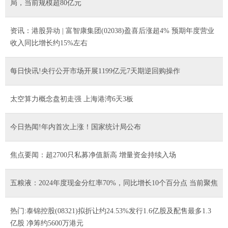
局，当前规模超80亿元
资讯：港股异动 | 富智康集团(02038)盈喜后涨超4% 预期年度营业
收入同比增长约15%左右
每日快讯!央行公开市场开展1199亿元7天期逆回购操作
太空算力概念盘初走强 上海港湾6天3板
今日热闻!年内首次上涨！国家统计局公布
焦点要闻：超2700只私募净值新高 增量资金持续入场
五粮液：2024年度现金分红率70%，同比增长10个百分点 当前聚焦
热门:泰锦控股(08321)拟折让约24.53%发行1.6亿股及配售最多1.3
亿股 净筹约5600万港元