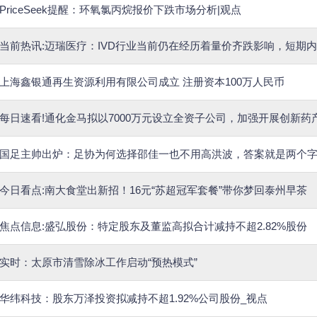
PriceSeek提醒：环氧氯丙烷报价下跌市场分析|观点
当前热讯:迈瑞医疗：IVD行业当前仍在经历着量价齐跌影响，短期
上海鑫银通再生资源利用有限公司成立 注册资本100万人民币
每日速看!通化金马拟以7000万元设立全资子公司，加强开展创新药
国足主帅出炉：足协为何选择邵佳一也不用高洪波，答案就是两个
今日看点:南大食堂出新招！16元“苏超冠军套餐”带你梦回泰州早茶
焦点信息:盛弘股份：特定股东及董监高拟合计减持不超2.82%股份
实时：太原市清雪除冰工作启动“预热模式”
华纬科技：股东万泽投资拟减持不超1.92%公司股份_视点