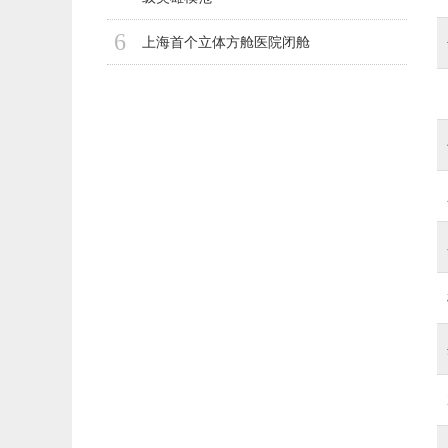
6
上海首个立体方舱医院闭舱