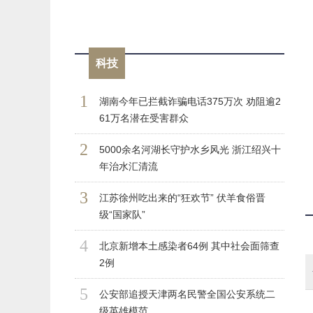
科技
1
湖南今年已拦截诈骗电话375万次 劝阻逾2
61万名潜在受害群众
2
5000余名河湖长守护水乡风光 浙江绍兴十
年治水汇清流
3
江苏徐州吃出来的“狂欢节” 伏羊食俗晋
级“国家队”
4
北京新增本土感染者64例 其中社会面筛查
2例
5
公安部追授天津两名民警全国公安系统二
级英雄模范