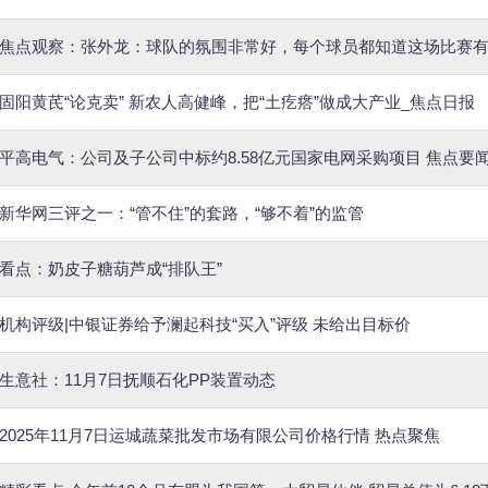
焦点观察：张外龙：球队的氛围非常好，每个球员都知道这场比赛
固阳黄芪“论克卖” 新农人高健峰，把“土疙瘩”做成大产业_焦点日报
平高电气：公司及子公司中标约8.58亿元国家电网采购项目 焦点要
新华网三评之一：“管不住”的套路，“够不着”的监管
看点：奶皮子糖葫芦成“排队王”
机构评级|中银证券给予澜起科技“买入”评级 未给出目标价
生意社：11月7日抚顺石化PP装置动态
2025年11月7日运城蔬菜批发市场有限公司价格行情 热点聚焦