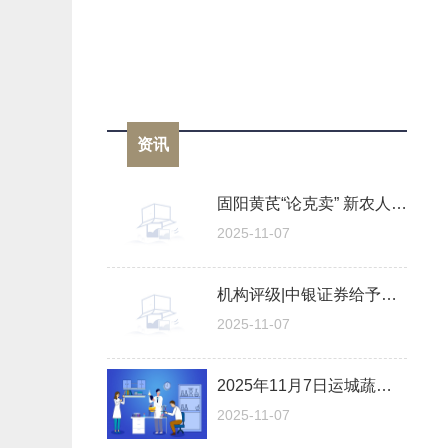
资讯
固阳黄芪“论克卖” 新农人高健峰，把“土疙瘩”做成大产业_焦点日报
2025-11-07
机构评级|中银证券给予澜起科技“买入”评级 未给出目标价
2025-11-07
2025年11月7日运城蔬菜批发市场有限公司价格行情 热点聚焦
2025-11-07