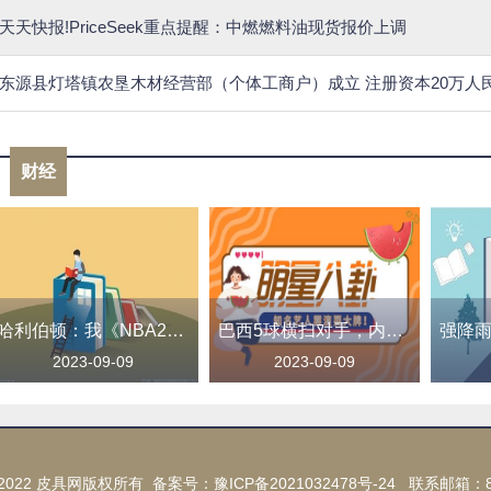
天天快报!PriceSeek重点提醒：中燃燃料油现货报价上调
东源县灯塔镇农垦木材经营部（个体工商户）成立 注册资本20万人
财经
哈利伯顿：我《NBA2K24》的突破扣篮只有65？别瞎搞了！
巴西5球横扫对手，内马尔超越贝利独享历史射手王，创造伟大成就
2023-09-09
2023-09-09
015-2022 皮具网版权所有 备案号：
豫ICP备2021032478号-24
联系邮箱：89 7