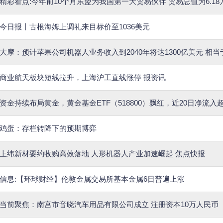
精彩看点:今年前10个月东盟为我国第一大贸易伙伴 贸易总值为6.18
今日报丨古根海姆上调礼来目标价至1036美元
大摩：预计苹果公司机器人业务收入到2040年将达1300亿美元 相当
商业航天板块短线拉升，上海沪工直线涨停 报资讯
资金持续布局黄金，黄金基金ETF（518800）飘红，近20日净流入超
鸡蛋：存栏转降下的预期博弈
上纬新材要约收购高效落地 人形机器人产业加速崛起 焦点快报
信息:【环球财经】伦敦金属交易所基本金属6日普遍上涨
当前聚焦：南宫市音晓汽车用品有限公司成立 注册资本10万人民币