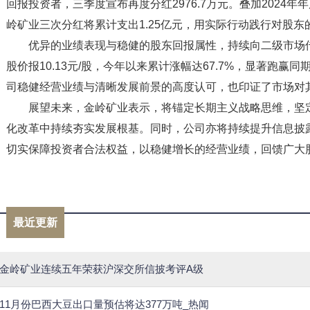
回报投资者，三季度宣布再度分红2976.7万元。叠加2024年
岭矿业三次分红将累计支出1.25亿元，用实际行动践行对股东
优异的业绩表现与稳健的股东回报属性，持续向二级市场传
股价报10.13元/股，今年以来累计涨幅达67.7%，显著跑
司稳健经营业绩与清晰发展前景的高度认可，也印证了市场对
展望未来，金岭矿业表示，将锚定长期主义战略思维，坚定
化改革中持续夯实发展根基。同时，公司亦将持续提升信息披
切实保障投资者合法权益，以稳健增长的经营业绩，回馈广大
标签：
最新资讯
最近更新
金岭矿业连续五年荣获沪深交所信披考评A级
11月份巴西大豆出口量预估将达377万吨_热闻