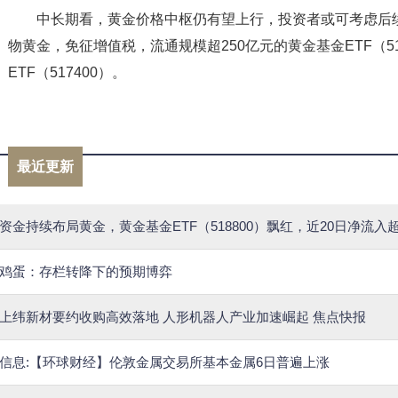
中长期看，黄金价格中枢仍有望上行，投资者或可考虑后
物黄金，免征增值税，流通规模超250亿元的黄金基金ETF（5
ETF（517400）。
标签：
黄金
黄金交易
518800
中信建投证券
黄
最近更新
资金持续布局黄金，黄金基金ETF（518800）飘红，近20日净流入超
鸡蛋：存栏转降下的预期博弈
上纬新材要约收购高效落地 人形机器人产业加速崛起 焦点快报
信息:【环球财经】伦敦金属交易所基本金属6日普遍上涨