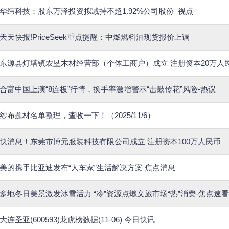
华纬科技：股东万泽投资拟减持不超1.92%公司股份_视点
天天快报!PriceSeek重点提醒：中燃燃料油现货报价上调
东源县灯塔镇农垦木材经营部（个体工商户）成立 注册资本20万人
合富中国上演“8连板”行情，换手率激增警示“击鼓传花”风险-热议
纱布题材名单整理，查收一下！（2025/11/6）
快消息！东莞市博元服装科技有限公司成立 注册资本100万人民币
美的携手比亚迪发布“人车家”生活解决方案 焦点消息
多地冬日美景激发冰雪活力 “冷”资源点燃文旅市场“热”消费-焦点速看
大连圣亚(600593)龙虎榜数据(11-06) 今日快讯