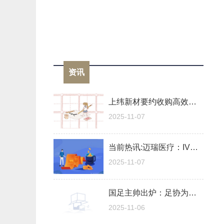
资讯
上纬新材要约收购高效落地 人形机器人产业加速崛起 焦点快报
2025-11-07
当前热讯:迈瑞医疗：IVD行业当前仍在经历着量价齐跌影响，短期内很难出现复苏
2025-11-07
国足主帅出炉：足协为何选择邵佳一也不用高洪波，答案就是两个字
2025-11-06