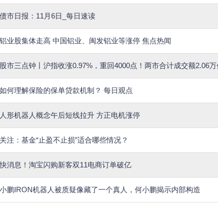
债市日报：11月6日_每日速读
铝业股集体走高 中国铝业、闽发铝业等涨停 焦点热闻
股市三点钟丨沪指收涨0.97%，重回4000点！两市合计成交额2.06
如何理解保险的保单贷款机制？ 每日观点
人形机器人概念午后短线拉升 方正电机涨停
关注：基金“止盈不止损”适合哪些情况？
快消息！淘宝闪购新客双11电商订单破亿
小鹏IRON机器人被质疑像藏了一个真人，何小鹏揭示内部构造