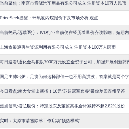
当前聚焦：南宫市音晓汽车用品有限公司成立 注册资本10万人民币
PriceSeek提醒：环氧氯丙烷报价下跌市场分析|观点
当前热讯:迈瑞医疗：IVD行业当前仍在经历着量价齐跌影响，短期
上海鑫银通再生资源利用有限公司成立 注册资本100万人民币
每日速看!通化金马拟以7000万元设立全资子公司，加强开展创新药
国足主帅出炉：足协为何选择邵佳一也不用高洪波，答案就是两个
今日看点:南大食堂出新招！16元“苏超冠军套餐”带你梦回泰州早茶
焦点信息:盛弘股份：特定股东及董监高拟合计减持不超2.82%股份
实时：太原市清雪除冰工作启动“预热模式”