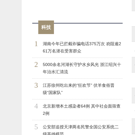
科技
1
湖南今年已拦截诈骗电话375万次 劝阻逾2
61万名潜在受害群众
2
5000余名河湖长守护水乡风光 浙江绍兴十
年治水汇清流
3
江苏徐州吃出来的“狂欢节” 伏羊食俗晋
级“国家队”
4
北京新增本土感染者64例 其中社会面筛查
2例
5
公安部追授天津两名民警全国公安系统二
级英雄模范