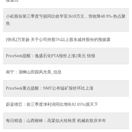
微速讯
小崧股份第三季度亏损同比收窄至3618万元，营收降48.9%-热点聚
焦
[快讯]万里扬:关于公司持股5%以上股东减持股份的预披露
PriceSeek提醒：逸盛石化PTA报价上涨2美元 快报
南宁：顶蛳山田园风光美_信息
PriceSeek重点提醒：NMT公布锰矿报价环比上涨
蔚蓝锂芯：前三季度净利润同比增长82.05%|观天下
每日精选：山西柳林：高粱似火绘秋景 机械欢歌庆丰年