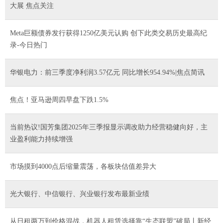
大展 焦点关注
Meta巨额债券发行获得1250亿美元认购 创下此类交易历史最高纪
录-今日热门
华银电力：前三季度净利润3.57亿元 同比增长954.94%|焦点简讯
焦点！亚马逊周四早盘下跌1.5%
当前热议!国芳集团2025年三季报显示调改助力经营稳健向好，主
业盈利能力持续增强
市场摸到4000点后缩量震荡，各板块估值差异大
光大银行、中信银行、兴业银行发布最新业绩
从日租两万到价格混战，机器人租赁选择靠“生态联盟”破局丨新经