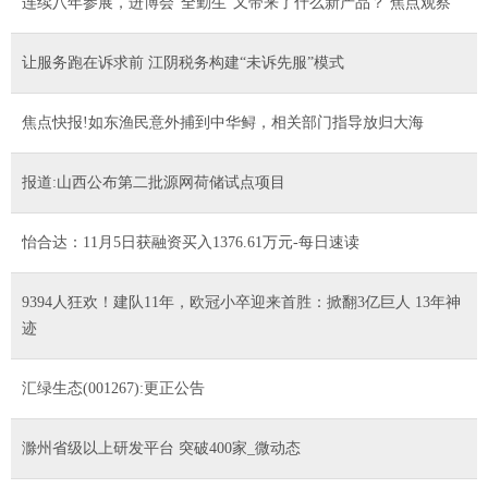
连续八年参展，进博会“全勤生”又带来了什么新产品？ 焦点观察
让服务跑在诉求前 江阴税务构建“未诉先服”模式
焦点快报!如东渔民意外捕到中华鲟，相关部门指导放归大海
报道:山西公布第二批源网荷储试点项目
怡合达：11月5日获融资买入1376.61万元-每日速读
9394人狂欢！建队11年，欧冠小卒迎来首胜：掀翻3亿巨人 13年神
迹
汇绿生态(001267):更正公告
滁州省级以上研发平台 突破400家_微动态