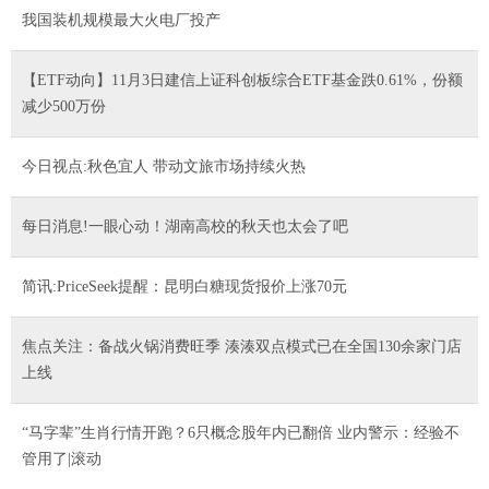
我国装机规模最大火电厂投产
【ETF动向】11月3日建信上证科创板综合ETF基金跌0.61%，份额
减少500万份
今日视点:秋色宜人 带动文旅市场持续火热
每日消息!一眼心动！湖南高校的秋天也太会了吧
简讯:PriceSeek提醒：昆明白糖现货报价上涨70元
焦点关注：备战火锅消费旺季 湊湊双点模式已在全国130余家门店
上线
“马字辈”生肖行情开跑？6只概念股年内已翻倍 业内警示：经验不
管用了|滚动