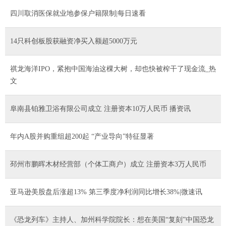
四川取消医保就业地参保户籍限制|每日速看
14只科创板股获融资净买入额超5000万元
祺龙海洋IPO，紧抱中国海油这棵大树，却也快被榨干了现金流_热
文
阜南县铂雅卫浴有限公司成立 注册资本10万人民币 播资讯
年内A股并购重组超200起 “产业导向”特征显著
邳州市鹏晖木材经营部（个体工商户）成立 注册资本3万人民币
亚马逊美股盘后涨超13% 第三季度净利润同比增长38%|微速讯
《恐龙列车》主持人、加州科学院院长：想在美国“复刻”中国恐龙