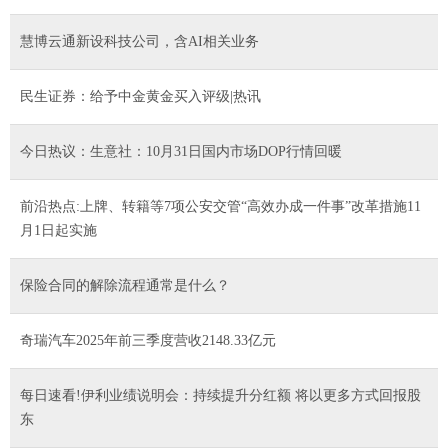
慧博云通新设科技公司，含AI相关业务
民生证券：给予中金黄金买入评级|热讯
今日热议：生意社：10月31日国内市场DOP行情回暖
前沿热点:上牌、转籍等7项公安交管“高效办成一件事”改革措施11
月1日起实施
保险合同的解除流程通常是什么？
奇瑞汽车2025年前三季度营收2148.33亿元
每日速看!伊利业绩说明会：持续提升分红额 将以更多方式回报股
东