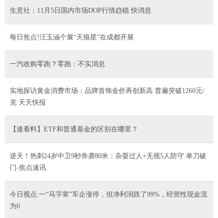
生意社：11月5日国内市场DOP行情趋稳 快消息
每日焦点!汪玉涵个展“天狼星”在成都开展
一汽收购零跑？零跑：不实消息
实地探访黄金消费市场：品牌首饰金价再创新高 普遍突破1260元/
克 天天快报
【速看料】ETF和普通基金的区别在哪里？
逆天！热刺24岁中卫9秒奔袭80米：杂耍过人+无视5人防守 单刀破
门-焦点速讯
今日视点:一“马字辈”车企涨停，但净利润跌了99%，经营性现金流
为0