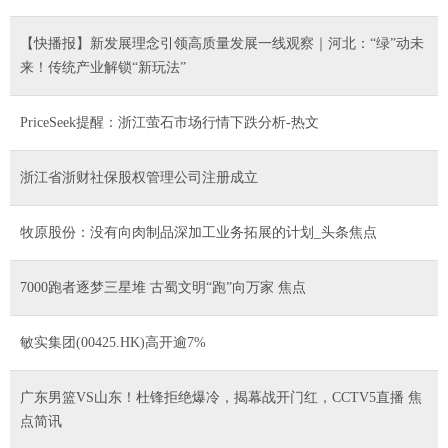
【快播报】新发展理念引领高质量发展一线观察｜河北：“绿”动未
来！传统产业解锁“新玩法”
PriceSeek提醒：浙江萤石市场行情下跌分析-热文
浙江省浙财社保股权管理公司注册成立
牧原股份：没有向肉制品深加工业务拓展的计划_头条焦点
7000跑者逐梦三星堆 古蜀文明“跑”向万家 焦点
敏实集团(00425.HK)高开逾7%
广东男篮VS山东！杜锋拒绝爆冷，揭幕战开门红，CCTV5直播 焦
点简讯