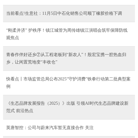
当前看点!生意社：11月5日中石化销售公司顺丁橡胶价格下调
“刚柔并济” 护秩序！镇江城管为周传雄镇江演唱会筑牢保障防线
观焦点
青春作伴好还乡⑦从工程老板到“新农人”！殷宏宝携一腔热血归
乡，让闲置荒地变“丰收仓”
快看点丨市场监管总局公布2025“守护消费”铁拳行动第二批典型案
例
《生态品牌发展报告（2025）》出版 引领AI时代生态品牌建设新
范式 前沿热点
英唐智控：公司与蔚来汽车暂无直接合作 关注