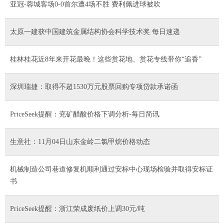
亚冠-蓉城客场0-0首尔遭4场不胜 费利佩进球被吹
太原一建获中国建筑金属结构协会科学技术奖 每日速递
桂林桂花近8年来开花最晚！这些赏花地、赏花专线带你“追香”
深圳瑞捷：取得不超1530万元股票回购专项贷款承诺函
PriceSeek提醒：兖矿醋酸价格下调分析-每日简讯
生意社：11月04日山东金岭二氯甲烷价格动态
机械制造公司巷道修复机顺利通过安标中心现场检验并取得安标证
书
PriceSeek提醒：浙江荣成废纸价上调30元/吨