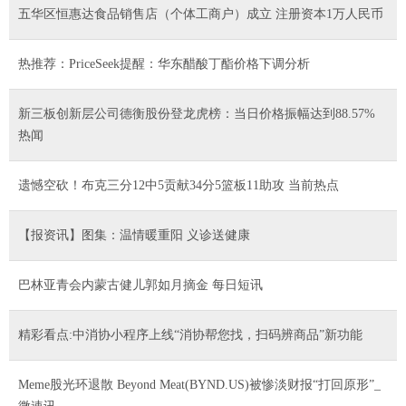
五华区恒惠达食品销售店（个体工商户）成立 注册资本1万人民币
热推荐：PriceSeek提醒：华东醋酸丁酯价格下调分析
新三板创新层公司德衡股份登龙虎榜：当日价格振幅达到88.57%
热闻
遗憾空砍！布克三分12中5贡献34分5篮板11助攻 当前热点
【报资讯】图集：温情暖重阳 义诊送健康
巴林亚青会内蒙古健儿郭如月摘金 每日短讯
精彩看点:中消协小程序上线“消协帮您找，扫码辨商品”新功能
Meme股光环退散 Beyond Meat(BYND.US)被惨淡财报“打回原形”_