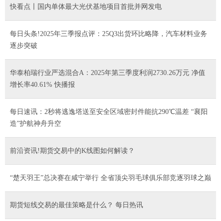
快看点丨国内单体最大光伏基地项目首批并网发电
每日头条!2025年三季报点评：25Q3出货环比略降，汽车材料业务
逐步突破
华泰柏瑞行业严选混合A：2025年第三季度利润2730.26万元 净值
增长率40.61% 快播报
每日速讯：2秒将逃逸塔送至安全区域密封件能抗290℃温差 “襄阳
造”护航神舟升空
前沿资讯!期货交易中的K线图如何解读？
“楚天羽王”总决赛在咸宁举行 全省顶尖羽毛球俱乐部竞逐羽球之巅
期货短线交易的最佳策略是什么？ 每日热讯