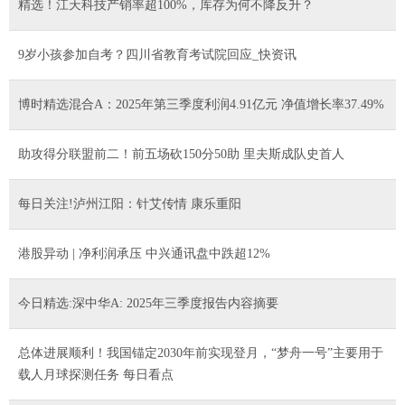
精选！江天科技产销率超100%，库存为何不降反升？
9岁小孩参加自考？四川省教育考试院回应_快资讯
博时精选混合A：2025年第三季度利润4.91亿元 净值增长率37.49%
助攻得分联盟前二！前五场砍150分50助 里夫斯成队史首人
每日关注!泸州江阳：针艾传情 康乐重阳
港股异动 | 净利润承压 中兴通讯盘中跌超12%
今日精选:深中华A: 2025年三季度报告内容摘要
总体进展顺利！我国锚定2030年前实现登月，“梦舟一号”主要用于
载人月球探测任务 每日看点