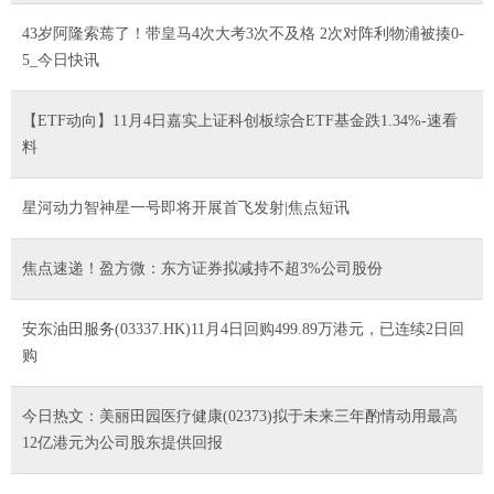
43岁阿隆索蔫了！带皇马4次大考3次不及格 2次对阵利物浦被揍0-
5_今日快讯
【ETF动向】11月4日嘉实上证科创板综合ETF基金跌1.34%-速看
料
星河动力智神星一号即将开展首飞发射|焦点短讯
焦点速递！盈方微：东方证券拟减持不超3%公司股份
安东油田服务(03337.HK)11月4日回购499.89万港元，已连续2日回
购
今日热文：美丽田园医疗健康(02373)拟于未来三年酌情动用最高
12亿港元为公司股东提供回报