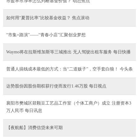
市盈率市净率怎么判断基金价值？ 动态焦点
如何用“夏普比率”比较基金收益？ 焦点滚动
“市集+路演”——“青春小店”汇聚创业梦想
Waymo将在拉斯维加斯等三城推出 无人驾驶出租车服务 每日快播
普通人搞钱成本最低的方式：当“二道贩子”，空手套白狼！ 今头条
达势股份因股份期权获行使而发行1.46万股 每日视点
襄阳市樊城区燚颗豆工艺品工作室（个体工商户）成立 注册资本3
万人民币 每日讯息
【夜航船】消费信贷未来可期