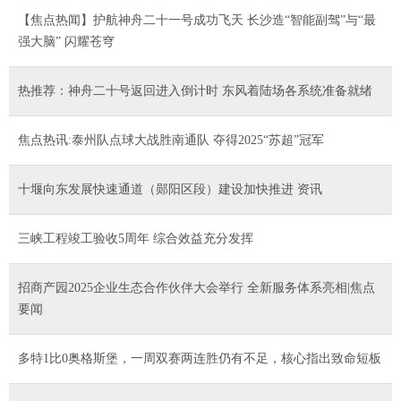
【焦点热闻】护航神舟二十一号成功飞天 长沙造“智能副驾”与“最
强大脑” 闪耀苍穹
热推荐：神舟二十号返回进入倒计时 东风着陆场各系统准备就绪
焦点热讯:泰州队点球大战胜南通队 夺得2025“苏超”冠军
十堰向东发展快速通道（郧阳区段）建设加快推进 资讯
三峡工程竣工验收5周年 综合效益充分发挥
招商产园2025企业生态合作伙伴大会举行 全新服务体系亮相|焦点
要闻
多特1比0奥格斯堡，一周双赛两连胜仍有不足，核心指出致命短板