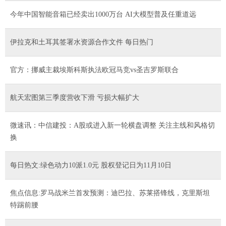
今年中国智能音箱已经卖出1000万台 AI大模型普及任重道远
伊拉克和土耳其签署水资源合作文件 每日热门
官方：挪威主裁埃斯科斯执法欧冠马竞vs圣吉罗斯联合
航天宏图第三季度营收下滑 亏损大幅扩大
微速讯：中信建投：A股或进入新一轮横盘调整 关注主线和风格切
换
每日热文:绿色动力10派1.0元 股权登记日为11月10日
焦点信息:罗马战米兰首发预测：迪巴拉、苏莱搭锋线，克里斯坦
特踢前腰