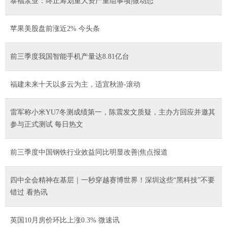
泰福泵业：终止筹划重大资产重组事项|微动态
苹果美股盘前涨近2% 今头条
前三季度我国智能手机产量达8.81亿台
福建未来十天以多云为主，适宜秋游-滚动
雷军称小米YU7冬测成绩第一，陈震发文质疑，主办方回应并邀其
参与正式测试 每日热文
前三季度中国钢铁行业效益同比明显改善|焦点报道
四中全会精神在基层｜一秒穿越赛博世界！深圳这些“黑科技”不要
错过 看热讯
英国10月房价环比上涨0.3% 微速讯