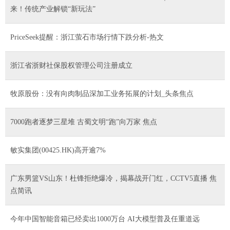
来！传统产业解锁“新玩法”
PriceSeek提醒：浙江萤石市场行情下跌分析-热文
浙江省浙财社保股权管理公司注册成立
牧原股份：没有向肉制品深加工业务拓展的计划_头条焦点
7000跑者逐梦三星堆 古蜀文明“跑”向万家 焦点
敏实集团(00425.HK)高开逾7%
广东男篮VS山东！杜锋拒绝爆冷，揭幕战开门红，CCTV5直播 焦
点简讯
今年中国智能音箱已经卖出1000万台 AI大模型普及任重道远