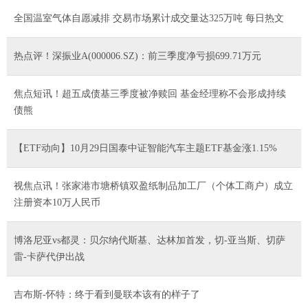
全国温室气体自愿减排 交易市场累计成交量达325万吨 每日热文
热点评！深振业A(000006.SZ)：前三季度净亏损699.71万元
焦点短讯！超五成债基三季度被净赎回 基金经理称不会形成持续
债熊
【ETF动向】10月29日国泰中证智能汽车主题ETF基金涨1.15%
视焦点讯！张家港市塘桥镇双盈纸制品加工厂（个体工商户）成立
注册资本10万人民币
博洛尼亚vs都灵：贝尔纳代斯基、达林加首发，切-亚当斯、切萨
雷-卡萨代伊出战
吉布斯-怀特：终于看到曼联本该有的样子了