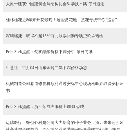
太原一建获中国建筑金属结构协会科学技术奖 每日速递
桂林桂花近8年来开花最晚！这些赏花地、赏花专线带你“追香”
深圳瑞捷：取得不超1530万元股票回购专项贷款承诺函
PriceSeek提醒：兖矿醋酸价格下调分析-每日简讯
生意社：11月04日山东金岭二氯甲烷价格动态
机械制造公司巷道修复机顺利通过安标中心现场检验并取得安标证
书
PriceSeek提醒：浙江荣成废纸价上调30元/吨
迈瑞医疗：微创外科是公司大力培育的种子业务，预计未来还会延
续高速增长的趋势，给公司的业绩带来积极显著的贡献|焦点热闻