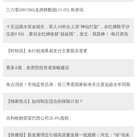
三六零(601360)龙虎榜数据(11-03) 热资讯
十五运跳水首金诞生，双人10米台上演“神仙打架”，全红婵陈芋汐
仅差0.9分，赛后全红婵收获“娃娃雨”，发文：我真棒！-每日资讯
【时快讯】央行批准甬易支付主要股东变更
看多A股，各类型投资者策略建议
焦点消息！市场监管总局：前三季度国家标准关注度远超去年同期
【独家焦点】如何制定适合的保险计划？
吉利收购雷诺巴西公司26.4%股权
【快播报】新发展理念引领高质量发展一线观察｜河北：“绿”动未