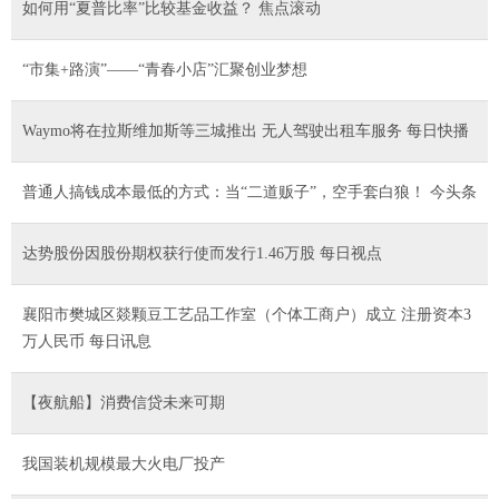
如何用“夏普比率”比较基金收益？ 焦点滚动
“市集+路演”——“青春小店”汇聚创业梦想
Waymo将在拉斯维加斯等三城推出 无人驾驶出租车服务 每日快播
普通人搞钱成本最低的方式：当“二道贩子”，空手套白狼！ 今头条
达势股份因股份期权获行使而发行1.46万股 每日视点
襄阳市樊城区燚颗豆工艺品工作室（个体工商户）成立 注册资本3
万人民币 每日讯息
【夜航船】消费信贷未来可期
我国装机规模最大火电厂投产