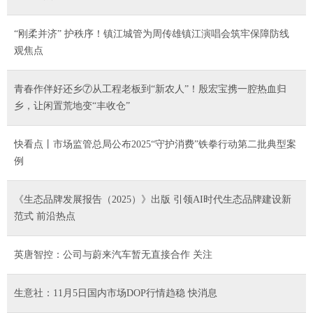
“刚柔并济” 护秩序！镇江城管为周传雄镇江演唱会筑牢保障防线
观焦点
青春作伴好还乡⑦从工程老板到“新农人”！殷宏宝携一腔热血归
乡，让闲置荒地变“丰收仓”
快看点丨市场监管总局公布2025“守护消费”铁拳行动第二批典型案
例
《生态品牌发展报告（2025）》出版 引领AI时代生态品牌建设新
范式 前沿热点
英唐智控：公司与蔚来汽车暂无直接合作 关注
生意社：11月5日国内市场DOP行情趋稳 快消息