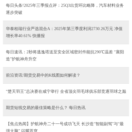
每日头条!2025年三季报点评：25Q3出货环比略降，汽车材料业务
逐步突破
华泰柏瑞行业严选混合A：2025年第三季度利润2730.26万元 净值
增长率40.61% 快播报
每日速讯：2秒将逃逸塔送至安全区域密封件能抗290℃温差 “襄阳
造”护航神舟升空
前沿资讯!期货交易中的K线图如何解读？
“楚天羽王”总决赛在咸宁举行 全省顶尖羽毛球俱乐部竞逐羽球之巅
期货短线交易的最佳策略是什么？ 每日热讯
【焦点热闻】护航神舟二十一号成功飞天 长沙造“智能副驾”与“最
强大脑” 闪耀苍穹