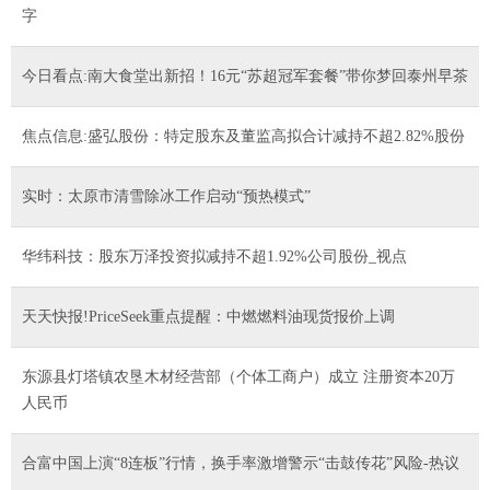
字
今日看点:南大食堂出新招！16元“苏超冠军套餐”带你梦回泰州早茶
焦点信息:盛弘股份：特定股东及董监高拟合计减持不超2.82%股份
实时：太原市清雪除冰工作启动“预热模式”
华纬科技：股东万泽投资拟减持不超1.92%公司股份_视点
天天快报!PriceSeek重点提醒：中燃燃料油现货报价上调
东源县灯塔镇农垦木材经营部（个体工商户）成立 注册资本20万
人民币
合富中国上演“8连板”行情，换手率激增警示“击鼓传花”风险-热议