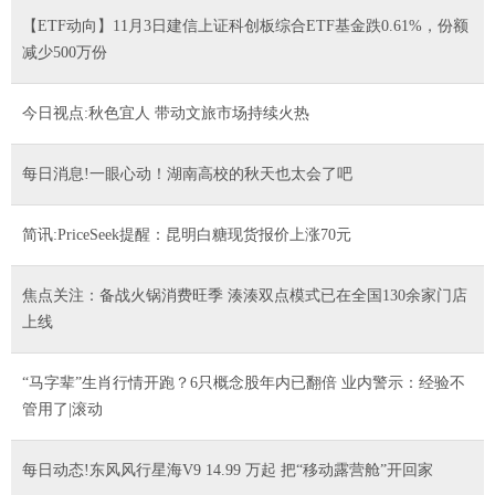
【ETF动向】11月3日建信上证科创板综合ETF基金跌0.61%，份额
减少500万份
今日视点:秋色宜人 带动文旅市场持续火热
每日消息!一眼心动！湖南高校的秋天也太会了吧
简讯:PriceSeek提醒：昆明白糖现货报价上涨70元
焦点关注：备战火锅消费旺季 湊湊双点模式已在全国130余家门店
上线
“马字辈”生肖行情开跑？6只概念股年内已翻倍 业内警示：经验不
管用了|滚动
每日动态!东风风行星海V9 14.99 万起 把“移动露营舱”开回家