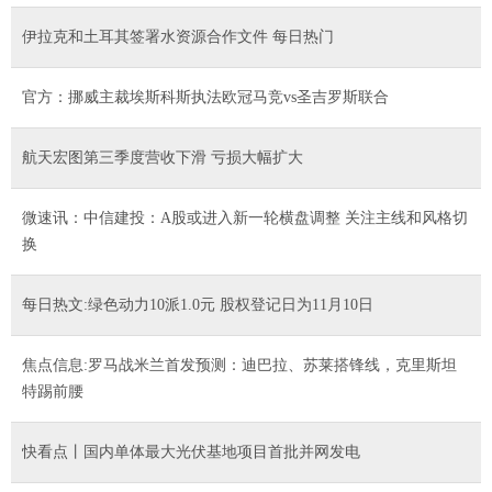
伊拉克和土耳其签署水资源合作文件 每日热门
官方：挪威主裁埃斯科斯执法欧冠马竞vs圣吉罗斯联合
航天宏图第三季度营收下滑 亏损大幅扩大
微速讯：中信建投：A股或进入新一轮横盘调整 关注主线和风格切
换
每日热文:绿色动力10派1.0元 股权登记日为11月10日
焦点信息:罗马战米兰首发预测：迪巴拉、苏莱搭锋线，克里斯坦
特踢前腰
快看点丨国内单体最大光伏基地项目首批并网发电