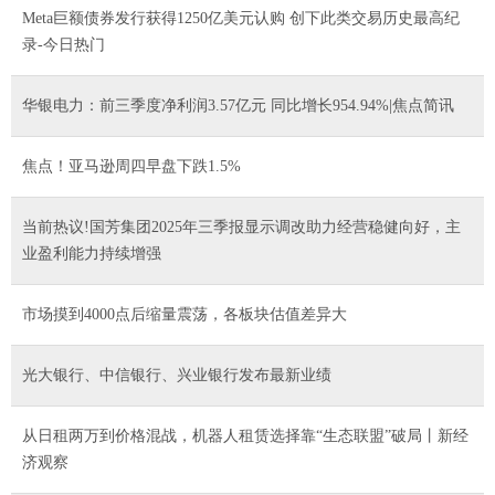
Meta巨额债券发行获得1250亿美元认购 创下此类交易历史最高纪
录-今日热门
华银电力：前三季度净利润3.57亿元 同比增长954.94%|焦点简讯
焦点！亚马逊周四早盘下跌1.5%
当前热议!国芳集团2025年三季报显示调改助力经营稳健向好，主
业盈利能力持续增强
市场摸到4000点后缩量震荡，各板块估值差异大
光大银行、中信银行、兴业银行发布最新业绩
从日租两万到价格混战，机器人租赁选择靠“生态联盟”破局丨新经
济观察