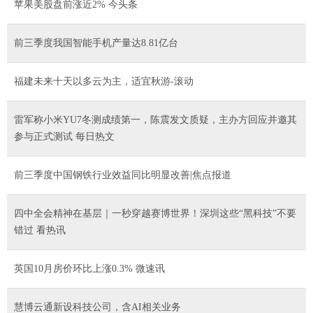
苹果美股盘前涨近2% 今头条
前三季度我国智能手机产量达8.81亿台
福建未来十天以多云为主，适宜秋游-滚动
雷军称小米YU7冬测成绩第一，陈震发文质疑，主办方回应并邀其
参与正式测试 每日热文
前三季度中国钢铁行业效益同比明显改善|焦点报道
四中全会精神在基层｜一秒穿越赛博世界！深圳这些“黑科技”不要
错过 看热讯
英国10月房价环比上涨0.3% 微速讯
慧博云通新设科技公司，含AI相关业务