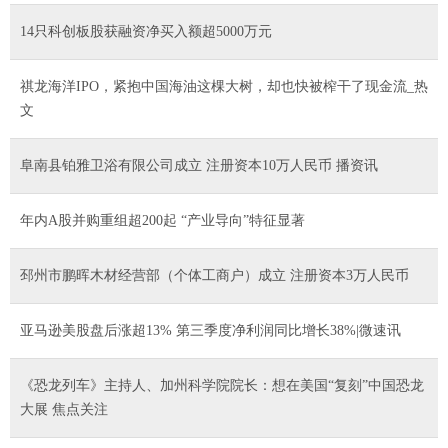
14只科创板股获融资净买入额超5000万元
祺龙海洋IPO，紧抱中国海油这棵大树，却也快被榨干了现金流_热
文
阜南县铂雅卫浴有限公司成立 注册资本10万人民币 播资讯
年内A股并购重组超200起 “产业导向”特征显著
邳州市鹏晖木材经营部（个体工商户）成立 注册资本3万人民币
亚马逊美股盘后涨超13% 第三季度净利润同比增长38%|微速讯
《恐龙列车》主持人、加州科学院院长：想在美国“复刻”中国恐龙
大展 焦点关注