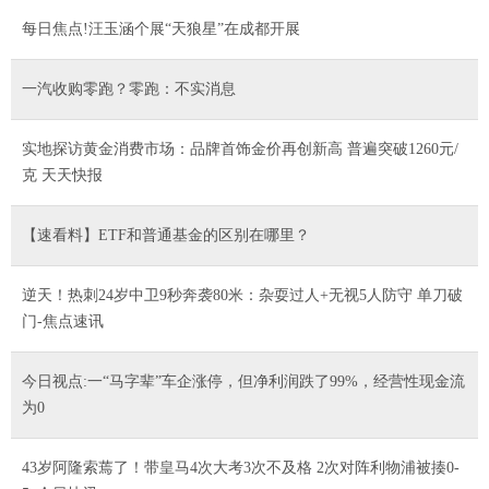
每日焦点!汪玉涵个展“天狼星”在成都开展
一汽收购零跑？零跑：不实消息
实地探访黄金消费市场：品牌首饰金价再创新高 普遍突破1260元/
克 天天快报
【速看料】ETF和普通基金的区别在哪里？
逆天！热刺24岁中卫9秒奔袭80米：杂耍过人+无视5人防守 单刀破
门-焦点速讯
今日视点:一“马字辈”车企涨停，但净利润跌了99%，经营性现金流
为0
43岁阿隆索蔫了！带皇马4次大考3次不及格 2次对阵利物浦被揍0-