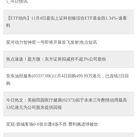
5_今日快讯
【ETF动向】11月4日嘉实上证科创板综合ETF基金跌1.34%-速看
料
星河动力智神星一号即将开展首飞发射|焦点短讯
焦点速递！盈方微：东方证券拟减持不超3%公司股份
安东油田服务(03337.HK)11月4日回购499.89万港元，已连续2日回
购
今日热文：美丽田园医疗健康(02373)拟于未来三年酌情动用最高
12亿港元为公司股东提供回报
亚冠-蓉城客场0-0首尔遭4场不胜 费利佩进球被吹