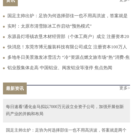
资讯
国足主帅出炉：足协为何选择邵佳一也不用高洪波，答案就是
两个字
实时：太原市清雪除冰工作启动“预热模式”
东源县灯塔镇农垦木材经营部（个体工商户）成立 注册资本20
万人民币
快消息！东莞市博元服装科技有限公司成立 注册资本100万人
民币
多地冬日美景激发冰雪活力 “冷”资源点燃文旅市场“热”消费-焦
点速看
铝业股集体走高 中国铝业、闽发铝业等涨停 焦点热闻
更多>
最新资讯
每日速看!通化金马拟以7000万元设立全资子公司，加强开展创新
药产业的并购和布局
国足主帅出炉：足协为何选择邵佳一也不用高洪波，答案就是两个