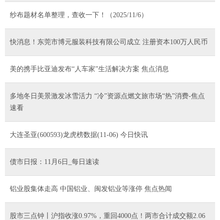
纱布题材名单整理，查收一下！（2025/11/6）
快消息！东莞市博元服装科技有限公司成立 注册资本100万人民币
美的携手比亚迪发布“人车家”生活解决方案 焦点消息
多地冬日美景激发冰雪活力 “冷”资源点燃文旅市场“热”消费-焦点
速看
大连圣亚(600593)龙虎榜数据(11-06) 今日快讯
债市日报：11月6日_每日速读
铝业股集体走高 中国铝业、闽发铝业等涨停 焦点热闻
股市三点钟丨沪指收涨0.97%，重回4000点！两市合计成交额2.06