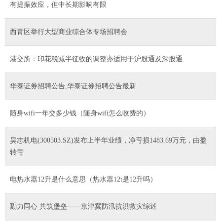
有提振效应，但中长期影响有限
西青区举行大型商业综合体专场招聘会
港交所：印花税减半征收的调整亦适用于沪股通及深股通
华泰证券招聘公告,华泰证券招聘公告最新
随身wifi一年交多少钱（随身wifi怎么收费的）
昊志机电(300503.SZ)发布上半年业绩，净亏损1483.69万元，由盈
转亏
电热水器12升是什么意思（热水器12t是12升吗）
勠力同心 共筑堡垒——京津冀防汛抗洪救灾综述