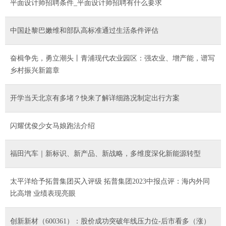
平面设计师招聘条件_平面设计师招聘有什么要求
中国赴黎巴嫩维和部队高标准通过生活条件评估
奋楫争先，勇立潮头丨青浦现代农业园区：强农业、增产能，谱写
乡村振兴新篇章
开学当天北京有多堵？快来了解详细路况制定出行方案
闪耀优俊少女马娘跑法介绍
福田汽车｜新标识、新产品、新战略，多维度深化新能源转型
太平洋给予拓普集团买入评级 拓普集团2023中报点评：海内外同
比高增 业绩表现亮眼
创新新材（600361）：股价成功突破年线压力位-后市看多（涨）