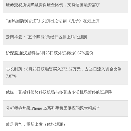
证券交易所调降融资保证金比例，支持适度融资需求
“国风国韵飘香江”系列演出之话剧《孔子》在港上演
云南祥云：“五个赋能”为经开区插上腾飞翅膀
沪深股通|汉威科技8月25日获外资卖出0.67%股份
步长制药：8月25日获融资买入273.32万元，占当日流入资金比例
7.87%
俄媒：莫斯科伏努科沃机场与多莫杰多沃机场暂停航班起降
分析师称苹果iPhone 15系列手机因供应问题大幅减产
鼓足勇气，重新出发（体坛观澜）