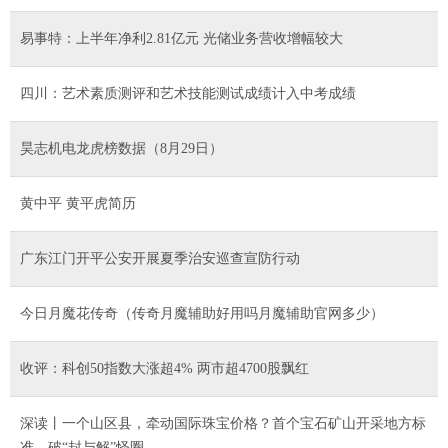
易事特：上半年净利2.81亿元 光储业务营收增幅较大
四川：艺术素质测评和艺术技能测试成绩计入中考成绩
昊志机电龙虎榜数据（8月29日）
黄中平 黄平虎简历
广东江门开平公安开展夏季治安巡查宣防行动
今日月魔花传奇（传奇月魔辅助好用吗月魔辅助官网多少）
收评：科创50指数大涨超4% 两市超4700股飘红
深读丨一个山区县，牵动国际珠宝价格？首个宝石矿山开采地方标
准，破“封与解”怪圈