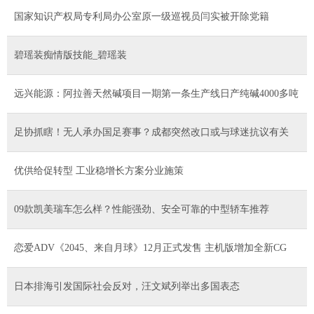
国家知识产权局专利局办公室原一级巡视员闫实被开除党籍
碧瑶装痴情版技能_碧瑶装
远兴能源：阿拉善天然碱项目一期第一条生产线日产纯碱4000多吨
足协抓瞎！无人承办国足赛事？成都突然改口或与球迷抗议有关
优供给促转型 工业稳增长方案分业施策
09款凯美瑞车怎么样？性能强劲、安全可靠的中型轿车推荐
恋爱ADV《2045、来自月球》12月正式发售 主机版增加全新CG
日本排海引发国际社会反对，汪文斌列举出多国表态