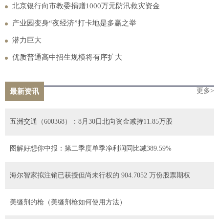
到进厂，可能会遇上多少“套路”？
北京银行向市教委捐赠1000万元防汛救灾资金
产业园变身“夜经济”打卡地是多赢之举
潜力巨大
优质普通高中招生规模将有序扩大
更多>
最新资讯
五洲交通（600368）：8月30日北向资金减持11.85万股
图解好想你中报：第二季度单季净利润同比减389.59%
海尔智家拟注销已获授但尚未行权的 904.7052 万份股票期权
美缝剂的枪（美缝剂枪如何使用方法）