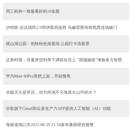
周三机构一致最看好的10金股
沙特联-吉达国民2-0塔伊取四连胜 马赫雷斯传射凯西连场破门
观山湖公园：初秋秋色渐显现 公园打卡添新景
证券时报：存量房贷利率下调箭在弦上 “因城施策”考验各方智慧
华为Mate 60Pro突然上架，开始预售
水能灭火是常识，但为何浇不灭海底火山中的火？
谷歌旗下Gmail和众多生产力APP提供人工智能（AI）功能
海南省海口市2023-08-29 21:34发布暴雨橙色预警