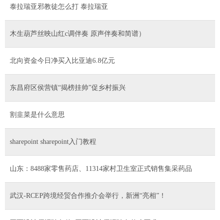
泰拉瑞亚邪教徒怎么打 泰拉瑞亚
木生葫芦丝映山红c调伴奏 原声伴奏和简谱）
北向资金今日净买入比亚迪6.8亿元
东昌府区侯营镇“揭榜挂帅”促乡村振兴
割韭菜是什么意思
sharepoint sharepoint入门教程
山东：8488家零售药店、11314家村卫生室正式销售集采药品
武汉-RCEP跨境经贸合作推介会举行，新洲“亮相”！