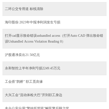
二环公交专用道 标线清除
海印股份:2023年中报净利润发生亏损
打开cad显示致命错误unhandled access（打开Auto CAD 弹出致命错
误Unhandled Access Violation Reading 0）
沪股通净卖出21.50亿元
永和智控上半年净利亏损2249.45万元
工会搭“鹊桥” 职工觅良缘
大兴工会“流动体检大巴”开到职工身边
丰台公安分局“警娃托管班”解民警后顾之忧