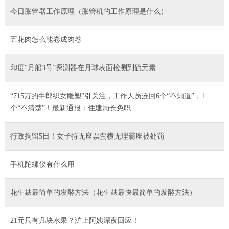
今日胀管器工作原理（胀管机的工作原理是什么）
五花肉怎么能卷成肉卷
印度“月船3号”探测器在月球表面检测到硫元素
“715万的牛郎织女雕塑”引关注，工作人员连回6个“不知道”，1
个“不清楚”！最新通报：住建局长免职
行政拘留5日！女子持无座票蛮横无理霸座被处罚
手机陀螺仪有什么用
花生麸最简单的发酵方法（花生麸最快最简单的发酵方法）
21元只有几块水果？沪上阿姨深夜回应！