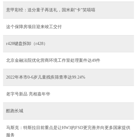
意甲彩经：送分童子再送礼，国米刷“卡”笑嘻嘻
这个保障房项目迎来竣工交付
r428键盘拆卸（r428）
北京金融法院优化营商环境工作室处理案件达49件
2022年本市0-6岁儿童残疾筛查率达99.24%
老字号新品 亮相嘉年华
酷跑长城
马斯克：特斯拉目前重点是让HW3的FSD更完善并向更多国家提供
服务