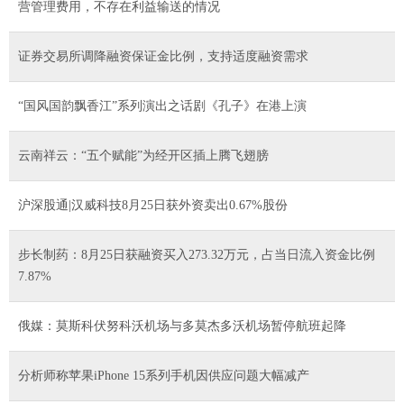
营管理费用，不存在利益输送的情况
证券交易所调降融资保证金比例，支持适度融资需求
“国风国韵飘香江”系列演出之话剧《孔子》在港上演
云南祥云：“五个赋能”为经开区插上腾飞翅膀
沪深股通|汉威科技8月25日获外资卖出0.67%股份
步长制药：8月25日获融资买入273.32万元，占当日流入资金比例
7.87%
俄媒：莫斯科伏努科沃机场与多莫杰多沃机场暂停航班起降
分析师称苹果iPhone 15系列手机因供应问题大幅减产