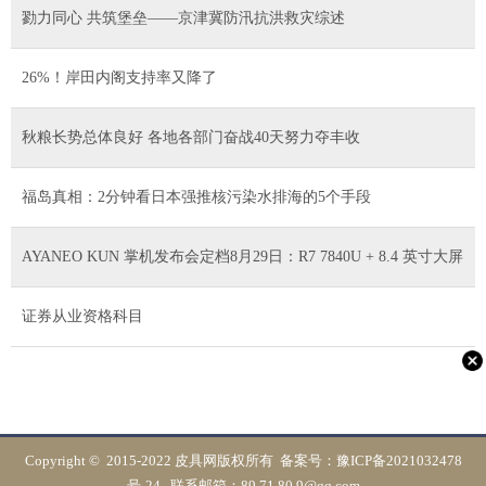
勠力同心 共筑堡垒——京津冀防汛抗洪救灾综述
26%！岸田内阁支持率又降了
秋粮长势总体良好 各地各部门奋战40天努力夺丰收
福岛真相：2分钟看日本强推核污染水排海的5个手段
AYANEO KUN 掌机发布会定档8月29日：R7 7840U + 8.4 英寸大屏
证券从业资格科目
Copyright © 2015-2022 皮具网版权所有 备案号：
豫ICP备2021032478
号-24
联系邮箱：89 71 80 9@qq.com