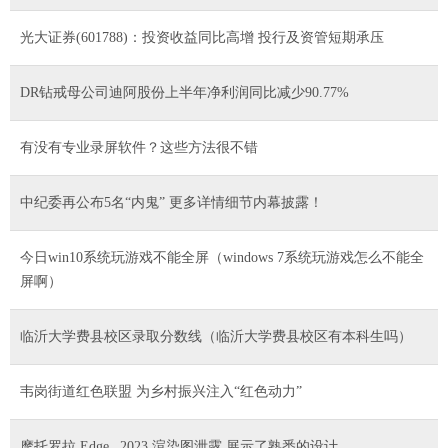
光大证券(601788)：投资收益同比高增 投行及资管短期承压
DR钻戒母公司迪阿股份上半年净利润同比减少90.77%
有没有专业录屏软件？这些方法很不错
中纪委再公布5名“内鬼” 更多详情细节内幕披露！
今日win10系统玩游戏不能全屏（windows 7系统玩游戏怎么不能全
屏啊）
临沂大学费县校区录取分数线（临沂大学费县校区有本科生吗）
韦岗街道红色联盟 为乡村振兴注入“红色动力”
摩托罗拉 Edge _2023 渲染图泄露 展示了熟悉的设计