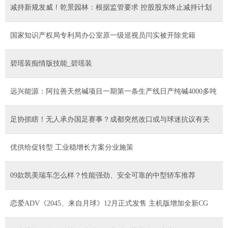
减持新规发威！乾景园林：根据监管要求 控股股东终止减持计划
国家知识产权局专利局办公室原一级巡视员闫实被开除党籍
碧瑶装痴情版技能_碧瑶装
远兴能源：阿拉善天然碱项目一期第一条生产线日产纯碱4000多吨
足协抓瞎！无人承办国足赛事？成都突然改口或与球迷抗议有关
优供给促转型 工业稳增长方案分业施策
09款凯美瑞车怎么样？性能强劲、安全可靠的中型轿车推荐
恋爱ADV《2045、来自月球》12月正式发售 主机版增加全新CG