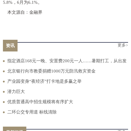
5.8%，6月为6.1%。
本文源自：金融界
更多>
资讯
指定酒店168元一晚、安置费200元一人……暑期打工，从出发
到进厂，可能会遇上多少“套路”？
北京银行向市教委捐赠1000万元防汛救灾资金
产业园变身“夜经济”打卡地是多赢之举
潜力巨大
优质普通高中招生规模将有序扩大
二环公交专用道 标线清除