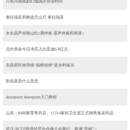
只有河南戏剧幻城国庆营业时间
泰拉瑞亚邪教徒怎么打 泰拉瑞亚
木生葫芦丝映山红c调伴奏 原声伴奏和简谱）
北向资金今日净买入比亚迪6.8亿元
东昌府区侯营镇“揭榜挂帅”促乡村振兴
割韭菜是什么意思
sharepoint sharepoint入门教程
山东：8488家零售药店、11314家村卫生室正式销售集采药品
武汉-RCEP跨境经贸合作推介会举行，新洲“亮相”！