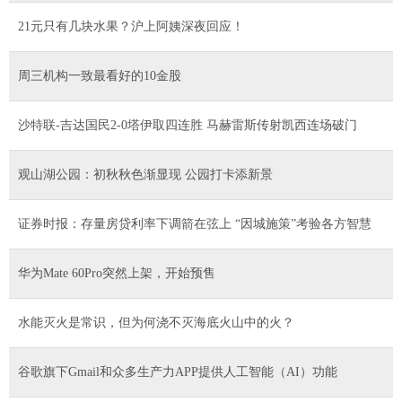
21元只有几块水果？沪上阿姨深夜回应！
周三机构一致最看好的10金股
沙特联-吉达国民2-0塔伊取四连胜 马赫雷斯传射凯西连场破门
观山湖公园：初秋秋色渐显现 公园打卡添新景
证券时报：存量房贷利率下调箭在弦上 “因城施策”考验各方智慧
华为Mate 60Pro突然上架，开始预售
水能灭火是常识，但为何浇不灭海底火山中的火？
谷歌旗下Gmail和众多生产力APP提供人工智能（AI）功能