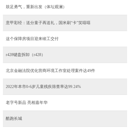
鼓足勇气，重新出发（体坛观澜）
意甲彩经：送分童子再送礼，国米刷“卡”笑嘻嘻
这个保障房项目迎来竣工交付
r428键盘拆卸（r428）
北京金融法院优化营商环境工作室处理案件达49件
2022年本市0-6岁儿童残疾筛查率达99.24%
老字号新品 亮相嘉年华
酷跑长城