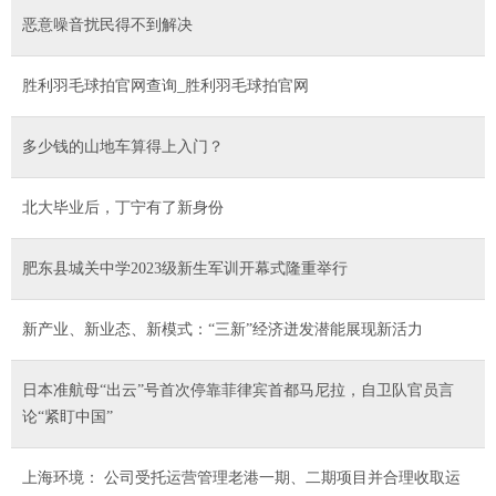
恶意噪音扰民得不到解决
胜利羽毛球拍官网查询_胜利羽毛球拍官网
多少钱的山地车算得上入门？
北大毕业后，丁宁有了新身份
肥东县城关中学2023级新生军训开幕式隆重举行
新产业、新业态、新模式：“三新”经济迸发潜能展现新活力
日本准航母“出云”号首次停靠菲律宾首都马尼拉，自卫队官员言
论“紧盯中国”
上海环境： 公司受托运营管理老港一期、二期项目并合理收取运