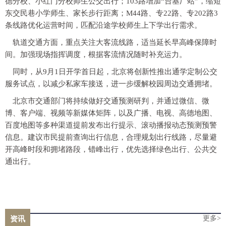
德分校、小红门分校师生公交出行；103路增加“台基厂站”，缩短
东交民巷小学师生、家长步行距离；M44路、专22路、专202路3
条线路优化运营时间，匹配沿途学校师生上下学出行需求。
轨道交通方面，重点关注大客流线路，适当延长早高峰保障时
间。加强现场指挥调度，根据客流情况随时补充运力。
同时，从9月1日开学首日起，北京将创新性推出通学定制公交
服务试点，以减少私家车接送，进一步缓解校园周边交通拥堵。
北京市交通部门将持续做好交通预测研判，并通过微信、微
博、客户端、视频等新媒体矩阵，以及广播、电视、高德地图、
百度地图等多种渠道提前发布出行提示、滚动播报动态预测预警
信息。建议市民提前查询出行信息，合理规划出行线路，尽量避
开高峰时段和拥堵路段，错峰出行，优先选择绿色出行、公共交
通出行。
更多>
资讯