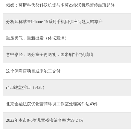
俄媒：莫斯科伏努科沃机场与多莫杰多沃机场暂停航班起降
分析师称苹果iPhone 15系列手机因供应问题大幅减产
鼓足勇气，重新出发（体坛观澜）
意甲彩经：送分童子再送礼，国米刷“卡”笑嘻嘻
这个保障房项目迎来竣工交付
r428键盘拆卸（r428）
北京金融法院优化营商环境工作室处理案件达49件
2022年本市0-6岁儿童残疾筛查率达99.24%