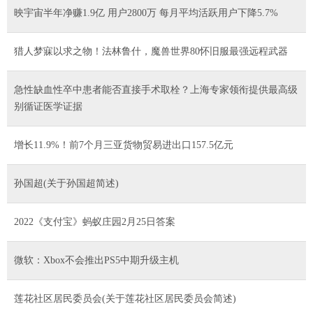
映宇宙半年净赚1.9亿 用户2800万 每月平均活跃用户下降5.7%
猎人梦寐以求之物！法林鲁什，魔兽世界80怀旧服最强远程武器
急性缺血性卒中患者能否直接手术取栓？上海专家领衔提供最高级
别循证医学证据
增长11.9%！前7个月三亚货物贸易进出口157.5亿元
孙国超(关于孙国超简述)
2022《支付宝》蚂蚁庄园2月25日答案
微软：Xbox不会推出PS5中期升级主机
莲花社区居民委员会(关于莲花社区居民委员会简述)