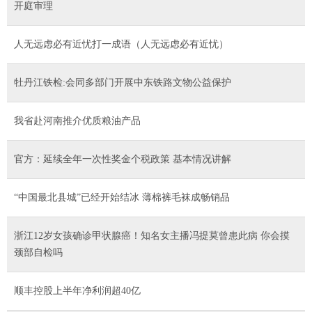
开庭审理
人无远虑必有近忧打一成语（人无远虑必有近忧）
牡丹江铁检:会同多部门开展中东铁路文物公益保护
我省赴河南推介优质粮油产品
官方：延续全年一次性奖金个税政策 基本情况讲解
“中国最北县城”已经开始结冰 薄棉裤毛袜成畅销品
浙江12岁女孩确诊甲状腺癌！知名女主播冯提莫曾患此病 你会摸
颈部自检吗
顺丰控股上半年净利润超40亿