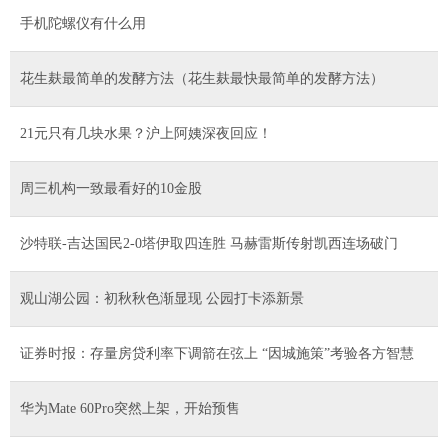
手机陀螺仪有什么用
花生麸最简单的发酵方法（花生麸最快最简单的发酵方法）
21元只有几块水果？沪上阿姨深夜回应！
周三机构一致最看好的10金股
沙特联-吉达国民2-0塔伊取四连胜 马赫雷斯传射凯西连场破门
观山湖公园：初秋秋色渐显现 公园打卡添新景
证券时报：存量房贷利率下调箭在弦上 “因城施策”考验各方智慧
华为Mate 60Pro突然上架，开始预售