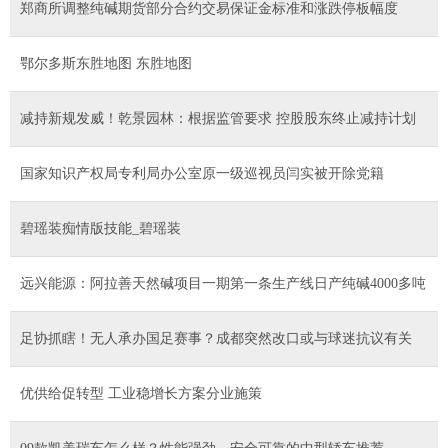
郑商所调整纯碱期货部分合约交易保证金标准和涨跌停板幅度
鄂尔多斯东胜地图 东胜地图
减持新规发威！乾景园林：根据监管要求 控股股东终止减持计划
国家知识产权局专利局办公室原一级巡视员闫实被开除党籍
碧瑶装痴情版技能_碧瑶装
远兴能源：阿拉善天然碱项目一期第一条生产线日产纯碱4000多吨
足协抓瞎！无人承办国足赛事？成都突然改口或与球迷抗议有关
优供给促转型 工业稳增长方案分业施策