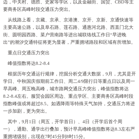
边，中关村、德胜、史家等学区，以及金融街、国贸、CBD等主
要商务区高峰时段交通压力突出。
从线路上看，京藏、京承、京港澳、京开、京新、京通快速等
主要高速公路，以及阜石路、莲石路、通惠河北路、西直门北大
街、圆明园西路、菜户营南路等进出城联络线工作日“早进晚
出”的潮汐交通特征将更为显著，严重拥堵路段和区域有所增加。
重点日交通压力突出
峰值指数将达8.2-8.4
根据历年交通运行规律，挖掘分析交通大数据，9月，尤其是开
学日、中秋国庆假期前工作日、周二4/9限行日等重点日以及周一
早高峰、周五晚高峰，城市路网交通压力突出，峰值指数将达
8.2-8.4左右。服贸会园区周边、重点学区、主要商务区高峰时段
指数峰值或将超过8.5。如遇降雨等特殊天气加持，交通压力将进
一步加剧，更为突出。
其中，9月1日（周五，开学首日）、4日（开学后首个周
一），通勤、通学出行叠加，预计早高峰峰值指数将达8.3左右严
重拥堵级别，出现在7时45分到8时15分。