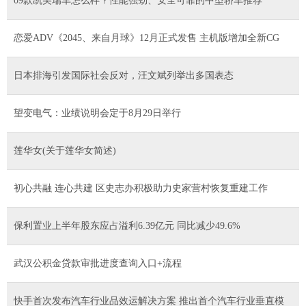
09款凯美瑞车怎么样？性能强劲、安全可靠的中型轿车推荐
恋爱ADV《2045、来自月球》12月正式发售 主机版增加全新CG
日本排海引发国际社会反对，汪文斌列举出多国表态
望变电气：业绩说明会定于8月29日举行
莲华女(关于莲华女简述)
初心共融 连心共建 区史志办积极助力史家营村恢复重建工作
保利置业上半年股东应占溢利6.39亿元 同比减少49.6%
武汉公积金贷款审批进度查询入口+流程
快手首次发布汽车行业品效运解决方案 推出首个汽车行业垂直模