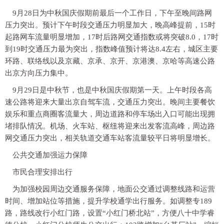
9月28日为中秋国庆假期前最后一个工作日，下午至晚间路网
压力突出。预计下午时段交通压力明显加大，晚高峰提前，15时
起路网车流量明显增加，17时后路网交通指数或将突破8.0，17时
到19时交通压力最为突出，指数峰值预计将达8.4左右，城区主要
环路、联络线以及京藏、京承、京开、京港澳、京哈等高速公路
出京方向压力集中。
9月29日是中秋节，也是中秋国庆假期第一天。上午时段各高
速公路将迎来大量出京自驾车流，交通压力突出。晚间主要餐饮
娱乐和重点商圈客流量大，周边道路和停车场出入口可能出现拥
堵排队情况。机场、火车站、枢纽将迎来出发客流高峰，周边路
网交通压力突出，相关轨道交通车站客流量较平日将明显增长。
公共交通加强运力保障
市民合理安排出行
为加强校园周边交通服务保障，地面公交通过调整线路和运营
时间、增加站位等措施，提升学校通学出行服务。如调整专189
路，路线改行小红门路，设置“小红门桥北站”，方便八十中学睿