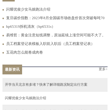
闪耀优俊少女马娘跑法介绍
复旦碳价指数：2023年8月全国碳市场收盘价首次突破每吨70
元
hp6531S拆机清灰（hp6531s）
易维哲：黄金注意短线调整，原油延续上涨空间可能不大了。
员工档案登记表模板入职前入职后（员工档案登记表）
五花肉怎么能卷成肉卷
更多>
最新资讯
开学当天北京有多堵？快来了解详细路况制定出行方案
闪耀优俊少女马娘跑法介绍