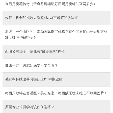
今日月魔花传奇（传奇月魔辅助好用吗月魔辅助官网多少）
收评：科创50指数大涨超4% 两市超4700股飘红
深读丨一个山区县，牵动国际珠宝价格？首个宝石矿山开采地方标
准，破“封与解”怪圈
西城又有15个小院儿获“最美院落”称号
健康科普｜减肥到底要不要节食？
毛利率持续改善 零跑2023年中期业绩
梅西只敢待在舒适区？英超名宿：梅西缺乏壮志雄心不敢回巴萨！
原画专业培训学习该如何选择？