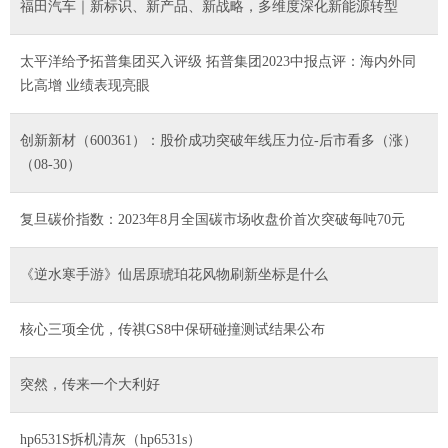
福田汽车｜新标识、新产品、新战略，多维度深化新能源转型
太平洋给予拓普集团买入评级 拓普集团2023中报点评：海内外同
比高增 业绩表现亮眼
创新新材（600361）：股价成功突破年线压力位-后市看多（涨）
（08-30）
复旦碳价指数：2023年8月全国碳市场收盘价首次突破每吨70元
《逆水寒手游》仙居原琥珀花风物刷新坐标是什么
核心三项全优，传祺GS8中保研碰撞测试结果公布
突然，传来一个大利好
hp6531S拆机清灰（hp6531s）