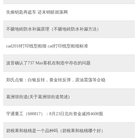
先偷钥匙再盗车 还未销赃就落网
不砸地砖防水补漏原理（不砸地砖防水补漏方法）
cad2018打印线型粗细 cad打印线型粗细标准
波音确认了737 Max客机在制造中存在的问题
郑氏点银：白银反转，黄金转反弹，原油震荡等企稳
葛洲坝街道(关于葛洲坝街道简述)
宇通重工（600817）：8月23日北向资金减持4600股
碧根果和核桃是一个品种吗（碧根果和核桃哪个好）