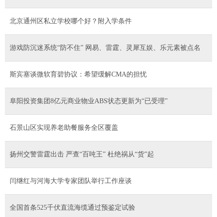
北京通州区私立学校哪个好？附入学条件
游戏防沉迷系统“防不住” 网易、雷霆、灵犀互娱、乐元素被点名
斯宾塞谈微软育碧协议：希望缓解CMA的担忧
阜阳投资集团8亿元商业物业ABS状态更新为“已受理”
石景山区实现养老助餐服务全区覆盖
扬州交警雷霆出击 严查“百吨王” 杜绝祸从“货”起
​闫继红与河海大学专家团队举行工作座谈
全国首条525千伏直流海缆通过预鉴定试验