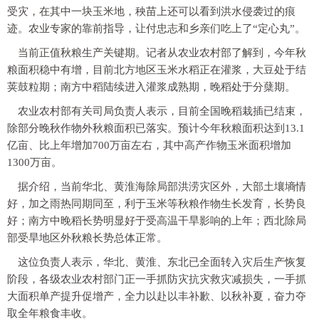
受灾，在其中一块玉米地，秧苗上还可以看到洪水侵袭过的痕
迹。农业专家的靠前指导，让付忠志和乡亲们吃上了“定心丸”。
当前正值秋粮生产关键期。记者从农业农村部了解到，今年秋
粮面积稳中有增，目前北方地区玉米水稻正在灌浆，大豆处于结
荚鼓粒期；南方中稻陆续进入灌浆成熟期，晚稻处于分蘖期。
农业农村部有关司局负责人表示，目前全国晚稻栽插已结束，
除部分晚秋作物外秋粮面积已落实。预计今年秋粮面积达到13.1
亿亩、比上年增加700万亩左右，其中高产作物玉米面积增加
1300万亩。
据介绍，当前华北、黄淮海除局部洪涝灾区外，大部土壤墒情
好，加之雨热同期同至，利于玉米等秋粮作物生长发育，长势良
好；南方中晚稻长势明显好于受高温干旱影响的上年；西北除局
部受旱地区外秋粮长势总体正常。
这位负责人表示，华北、黄淮、东北已全面转入灾后生产恢复
阶段，各级农业农村部门正一手抓防灾抗灾救灾减损失，一手抓
大面积单产提升促增产，全力以赴以丰补歉、以秋补夏，奋力夺
取全年粮食丰收。