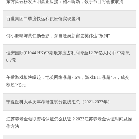
东方风云榜发声明禁止应援：如不听劝，歌手节目将会被取消
百世集团二季度快运和供应链实现盈利
何小鹏晒与黄仁勋合影，亲自送吴新宙去英伟达“报到”
恒安国际(01044.HK)中期股东应占利润降至12.26亿人民币 中期息
0.7元
午后游戏板块崛起，恺英网络涨超7.6%，游戏ETF涨超4%，成交
额超1亿元
宁夏医科大学历年考研复试分数线汇总（2021-2023年）
江苏养老金领取资格认证怎么认证？2023江苏养老金认证时间及操
作方法