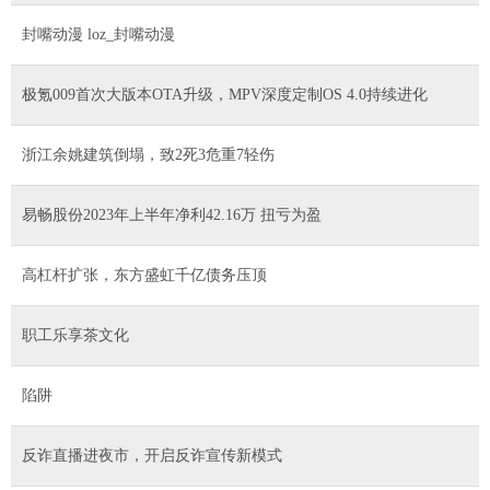
封嘴动漫 loz_封嘴动漫
极氪009首次大版本OTA升级，MPV深度定制OS 4.0持续进化
浙江余姚建筑倒塌，致2死3危重7轻伤
易畅股份2023年上半年净利42.16万 扭亏为盈
高杠杆扩张，东方盛虹千亿债务压顶
职工乐享茶文化
陷阱
反诈直播进夜市，开启反诈宣传新模式