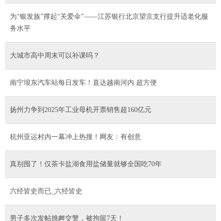
为“银发族”撑起“关爱伞”——江苏银行北京望京支行提升适老化服
务水平
大城市高中周末可以补课吗？
南宁埌东汽车站每日发车！直达越南河内 超方便
扬州力争到2025年工业母机开票销售超160亿元
杭州亚运村内一幕冲上热搜！网友：有创意
真别囤了！仅茶卡盐湖食用盐储量就够全国吃70年
六经皆史而已_六经皆史
男子多次发帖挑衅交警，被拘留7天！