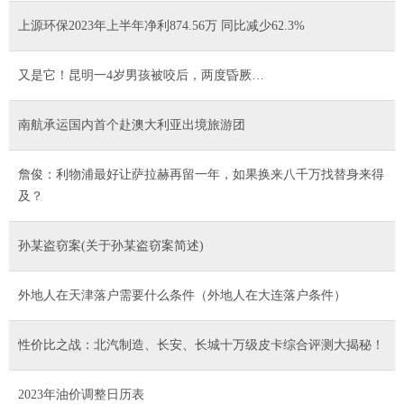
上源环保2023年上半年净利874.56万 同比减少62.3%
又是它！昆明一4岁男孩被咬后，两度昏厥…
南航承运国内首个赴澳大利亚出境旅游团
詹俊：利物浦最好让萨拉赫再留一年，如果换来八千万找替身来得
及？
孙某盗窃案(关于孙某盗窃案简述)
外地人在天津落户需要什么条件（外地人在大连落户条件）
性价比之战：北汽制造、长安、长城十万级皮卡综合评测大揭秘！
2023年油价调整日历表