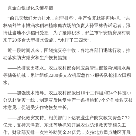
真金白银强化关键举措
“前几天我们大力排水，能早排些，生产恢复就能再快些。”吉
林省舒兰市博涵水稻种植家庭农场的负责人孙亚林告诉记者，汛
情让当地不少稻田受损，为了抢排积水，舒兰市平安镇房身村调
来了20多台大型排水设施，“水排了三四天”。
近一段时间以来，围绕抗灾夺丰收，各地各部门迅速行动，推
动落实防灾减灾和生产恢复措施：
——抢排农田积水。农业农村部会同应急管理部紧急调用水泵
等储备机械，累计组织2280多支农机应急作业服务队抢排农田积
水。
——加强技术指导。农业农村部派出10个工作组和24个科技小
分队赴受灾一线，制定灾后恢复生产十条措施和7个分作物救灾技
术意见，促进受灾作物恢复生长。
——强化救灾支持。相关部门下达农业生产防灾救灾资金7.32
亿元，支持京津冀、东北等地抓紧开展农业防汛救灾等相关工
作。财政部安排一次性补助资金24亿元，支持北方重点地区开展