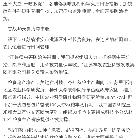
玉米大豆“一喷多促”。各地落实喷肥打药等灾后田管措施，加快
改种补种短生育期作物，加密病虫监测预警，全面落实防治措
施。
奋战40天努力夺丰收
眼下，江苏省淮安市洪泽区水稻长势良好。在连片的稻田间，
农民忙着进行田间管理。
“正是病虫害防治关键期，我们抓紧组织人力，抓好病虫害防
治、除草和追肥，用科技力量保丰收。”江苏祥发农业科技发展集
团有限公司相关负责人梁敬唯说。
粮食稳产增产，关键在科技。今年秋粮生产期间，江苏里下河
地区农业科学研究所、扬州大学农学院等单位组织专家团，挂片
蹲点进行指导。中国农业科学院作物科学研究所参加农业农村部
下沉一线包省包片奋战100天夺秋粮丰收行动，以中国农科院玉
米和大豆产业专家团为基础，组织30多位专家组成科技小分队赴
12个粮食主产省份提供科技支撑。
“我们努力把大豆种子包衣、密植匀播、病虫防控、抗旱防涝、
低损收获等关键技术推荐给地方和农户，推动大面积提升单