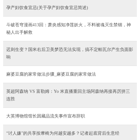
孕产妇饮食宜忌(关于孕产妇饮食宜忌简述)
斗破苍穹漫画413回：萧炎感知净莲妖火，不料被魂灭生禁锢，神
秘人出手解救
迟则生变？国米右后卫美梦恐无法实现，搞不定帕瓦尔产生负面影
响
麻婆豆腐的家常做法步骤_麻婆豆腐的家常做法
英超阿森纳 VS 富勒姆：Yo 米直播重回主场阿森纳再接再厉拼三
连胜
大英博物馆馆长因藏品流失事件宣布辞职
“讨人嫌”的共享按摩椅为何越安越多？记者起底背后生意经