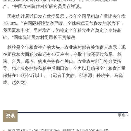
产。”中国农科院作科所研究员吴存祥说。
国家统计局近日发布数据显示，今年全国早稻总产量比去年增
长0.8%。“在国际环境复杂严峻、全球极端天气多发的形势下，
我国夏粮丰收、早稻增产，为稳定全年粮食生产奠定了良好基
础。”国家统计局农村司司长王贵荣说。
秋粮是全年粮食生产的大头。农业农村部有关负责人表示，现
在距秋粮大面积收获还有40天左右，夺取丰收还要过秋旱、秋
涝、台风、霜冻、病虫害等多个关口。农业农村部门将分类指
导、精准服务抓好秋粮中后期田管，全力以赴确保全年粮食产量
保持在1.3万亿斤以上。（记者于文静、郁琼源、孙晓宇、马晓
成、赵久龙）
更多>
资讯
福岛真相：2分钟看日本强推核污染水排海的5个手段