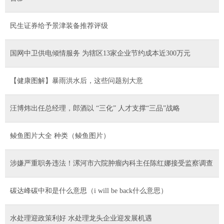
民生证券给予景津装备推荐评级
国网中卫供电倾情服务 为辖区13家企业节约成本近300万元
【健康图解】暴雨洪水后，这些问题别大意
汪博炜出任总经理，郎酒以 “三化” 人才支撑“三品”战略
鲮鱼图片大全 种类（鲮鱼图片）
涉嫌严重职务违法！漯河市六院肿瘤内科主任陈红娜接受监察调查
碳达峰碳中和是什么意思（i will be back什么意思）
水处理迎政策利好 水处理龙头企业迎发展机遇