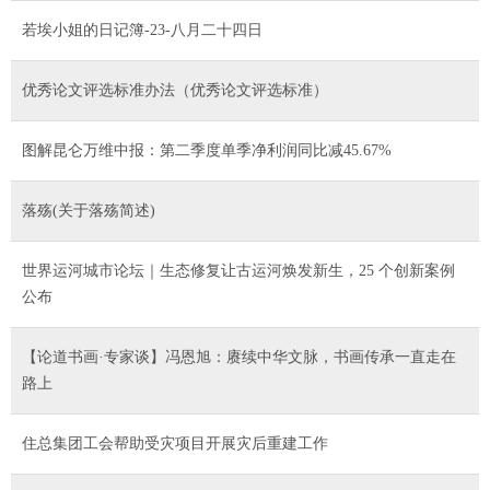
若埃小姐的日记簿-23-八月二十四日
优秀论文评选标准办法（优秀论文评选标准）
图解昆仑万维中报：第二季度单季净利润同比减45.67%
落殇(关于落殇简述)
世界运河城市论坛｜生态修复让古运河焕发新生，25 个创新案例
公布
【论道书画·专家谈】冯恩旭：赓续中华文脉，书画传承一直走在
路上
住总集团工会帮助受灾项目开展灾后重建工作