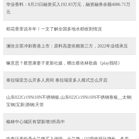
华业香料：8月23日融资买入192.83万元，融资融券余额4086.71万
元
稻花香里说丰年！一文了解全国多地水稻收割情况
澜沧古茶冲刺香港上市：原料高度依赖第三方，2022年业绩承压
嘛意思？蔡慧康妻子更新社媒，晒出蔡依林歌曲《play我呸》
泰拉瑞亚怎么开多人房间 泰拉瑞亚多人模式怎么开启
山东022Cr19Ni10N不锈钢板,山东022Cr19Ni10N不锈钢卷板__太钢|
宝钢|宝新|酒钢|天管
榆林中心城区有望新增3所高中
中泰证券给予士兰微买入评级，士兰微：Q2营收环比增长，多产