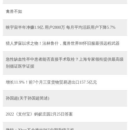
禽兽不如
映宇宙半年净赚1.9亿 用户2800万 每月平均活跃用户下降5.7%
猎人梦寐以求之物！法林鲁什，魔兽世界80怀旧服最强远程武器
急性缺血性卒中患者能否直接手术取栓？上海专家领衔提供最高级
别循证医学证据
增长11.9%！前7个月三亚货物贸易进出口157.5亿元
孙国超(关于孙国超简述)
2022《支付宝》蚂蚁庄园2月25日答案