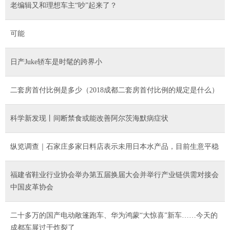
老编辑又和理想车主“吵”起来了？
可能
日产Juke轿车是时髦的跨界小
二套房首付比例是多少（2018成都二套房首付比例的规定是什么）
科学新发现丨间断禁食或能改善阿尔茨海默病症状
纵览调查｜石家庄多家日料店表示未用日本水产品，目前生意平稳
福建省鞋业行业协会举办第五届换届大会并举行产业链供需对接会
中国皮革协会
二十多万的国产电动敞篷跑车、华为鸿蒙“大惊喜”新车……今天的
成都车展过于炸裂了