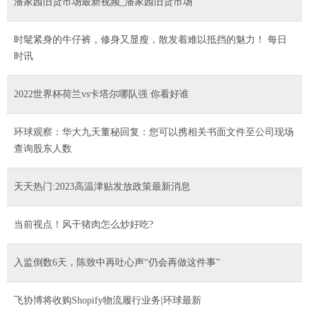
潘家园旧货市场最新视频_潘家园旧货市场
时髦紧身的牛仔裤，修身又显瘦，散发着难以抵挡的魅力！ 每日
时讯
2022世界杯荷兰vs卡塔尔哪队强 你看好谁
环球观察：华大九天董秘回复：您可以携相关书面文件至公司现场
查询股东人数
天天热门:2023高温津贴发放政策最新消息
当前视点！风干猪肉怎么炒好吃?
入监倒数6天，陈致中再吐心声“仍会再做这件事”
飞协博将收购Shopify物流履行业务|环球最新