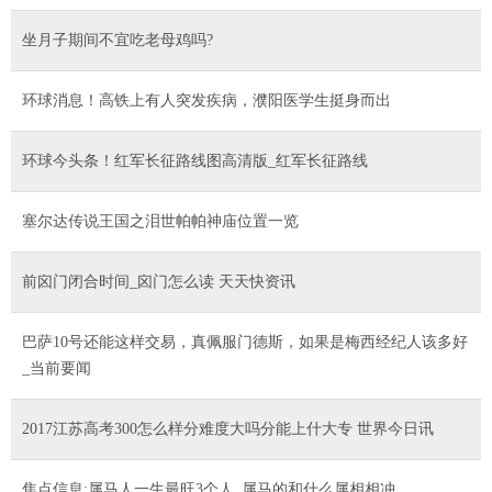
坐月子期间不宜吃老母鸡吗?
环球消息！高铁上有人突发疾病，濮阳医学生挺身而出
环球今头条！红军长征路线图高清版_红军长征路线
塞尔达传说王国之泪世帕帕神庙位置一览
前囟门闭合时间_囟门怎么读 天天快资讯
巴萨10号还能这样交易，真佩服门德斯，如果是梅西经纪人该多好
_当前要闻
2017江苏高考300怎么样分难度大吗分能上什大专 世界今日讯
焦点信息:属马人一生最旺3个人_属马的和什么属相相冲