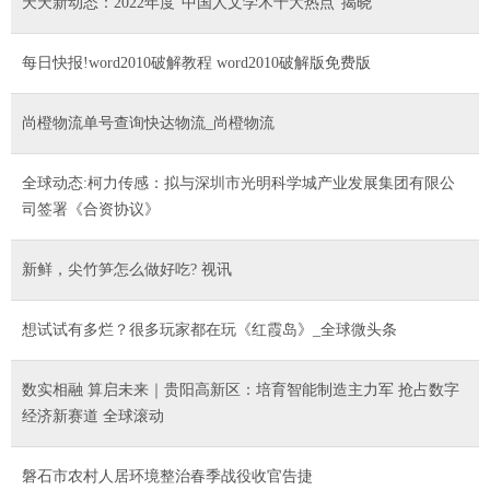
天天新动态：2022年度“中国人文学术十大热点”揭晓
每日快报!word2010破解教程 word2010破解版免费版
尚橙物流单号查询快达物流_尚橙物流
全球动态:柯力传感：拟与深圳市光明科学城产业发展集团有限公
司签署《合资协议》
新鲜，尖竹笋怎么做好吃? 视讯
想试试有多烂？很多玩家都在玩《红霞岛》_全球微头条
数实相融 算启未来｜贵阳高新区：培育智能制造主力军 抢占数字
经济新赛道 全球滚动
磐石市农村人居环境整治春季战役收官告捷