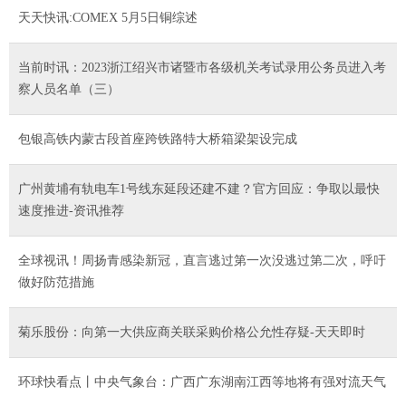
天天快讯:COMEX 5月5日铜综述
当前时讯：2023浙江绍兴市诸暨市各级机关考试录用公务员进入考
察人员名单（三）
包银高铁内蒙古段首座跨铁路特大桥箱梁架设完成
广州黄埔有轨电车1号线东延段还建不建？官方回应：争取以最快
速度推进-资讯推荐
全球视讯！周扬青感染新冠，直言逃过第一次没逃过第二次，呼吁
做好防范措施
菊乐股份：向第一大供应商关联采购价格公允性存疑-天天即时
环球快看点丨中央气象台：广西广东湖南江西等地将有强对流天气