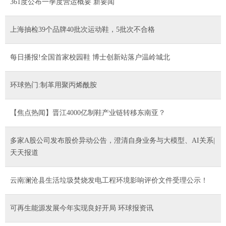
361度公布一季度营运概要 新要闻
上海抽检39个品牌40批次运动鞋，5批次不合格
每日播报!全国首家校园鞋 博士创新站落户温岭城北
环球热门:制革用聚丙烯酰胺
【焦点热闻】晋江4000亿制鞋产业链转移东南亚？
多家A股公司发布股价异动公告，澄清自身业务与大模型、AI关系|
天天报道
云南澜沧县生活垃圾焚烧发电工程环境影响评价文件受理公示！
可再生能源发展今年实现良好开局 环球报资讯