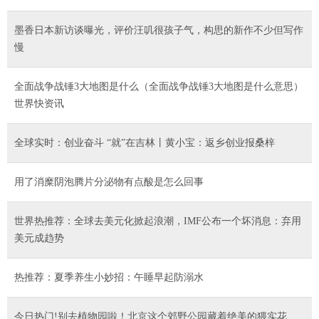
墨香日本新访谈曝光，评价汪叽很孩子气，构思的新作不少但写作
慢
全面战争战锤3大地图是什么（全面战争战锤3大地图是什么意思）
世界快资讯
全球实时：创业奋斗 “就”在吉林丨黄小宝：返乡创业报桑梓
用了消糜阴泡腾片分泌物有点酸是怎么回事
世界热推荐：全球去美元化掀起浪潮，IMF公布一个坏消息：弃用
美元成趋势
热推荐：夏季养生小妙招：午睡早起防溺水
今日热门!别去植物园啦！北京这个郊野公园藏着绝美的猥实花