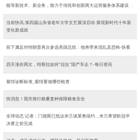
能等新技术、新业务，致力于传统和创新两大运营服务体系建设，
开拓新的业务增长点，提升公司的竞争力
当前快讯:第四届山东省老年大学文艺展演启动 展现新时代十年新
变化新成就
前下属反对特朗普再次参选美国总统：他将带来混乱及恐怖-快看
四天涨价两次，特斯拉如何“拉扯”国产车企？-每日资讯
紫绀诊断标准_紫绀要做哪些检查
快消息！我市推行粮桑复种保障粮食安全
全球动态:记者：门德斯已抵达米兰谈莱奥续约，米兰希望欧冠半
决赛之前完成