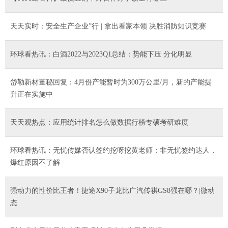
天天实时：安全生产企业”行 | 拿出看家本领 决胜消防知识竞赛
环球看热讯：白酒2022与2023Q1总结：势能下压 分化明显
岱勒新材董秘回复：4月份产能暂时为300万公里/月，新的产能提
升正在实施中
天天观热点：应用统计排名怎么做数据行榜专硕考研难度
环球看热讯：无忧传媒否认签约挖呀挖黄老师：非无忧签约达人，
爆红原因不了解
强动力的性价比王者！捷途X90子龙比广汽传祺GS8强在哪？|微动
态