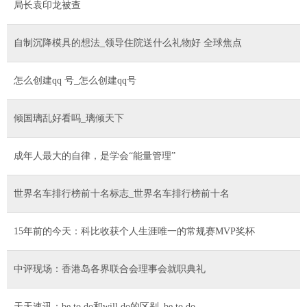
局长袁印龙被查
自制沉降模具的想法_领导住院送什么礼物好 全球焦点
怎么创建qq 号_怎么创建qq号
倾国璃乱好看吗_璃倾天下
成年人最大的自律，是学会“能量管理”
世界名车排行榜前十名标志_世界名车排行榜前十名
15年前的今天：科比收获个人生涯唯一的常规赛MVP奖杯
中评现场：香港岛各界联合会理事会就职典礼
天天速讯：be to do和will do的区别_be to do