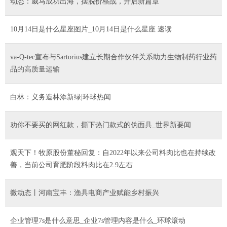
动态：威马成功出海，摆脱价格战，开启新篇章
10月14日是什么星座图片_10月14日是什么星座 速读
va-Q-tec宣布与Sartorius建立长期合作伙伴关系助力生物制药行业药
品的高质量运输
白林：义务造林添新绿|环球热闻
劝你不要买的网红款，撕下热门款式的伪面具_世界新要闻
观天下！牧原股份董秘回复：自2022年以来公司料肉比也在持续改
善，当前公司育肥阶段料肉比在2.9左右
微动态丨河南宝丰：渔具电商产业赋能乡村振兴
企业管理7s是什么意思_企业7s管理内容是什么_环球滚动