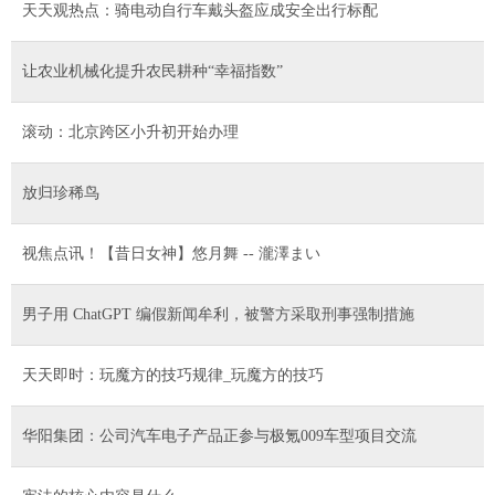
天天观热点：骑电动自行车戴头盔应成安全出行标配
让农业机械化提升农民耕种“幸福指数”
滚动：北京跨区小升初开始办理
放归珍稀鸟
视焦点讯！【昔日女神】悠月舞 -- 瀧澤まい
男子用 ChatGPT 编假新闻牟利，被警方采取刑事强制措施
天天即时：玩魔方的技巧规律_玩魔方的技巧
华阳集团：公司汽车电子产品正参与极氪009车型项目交流