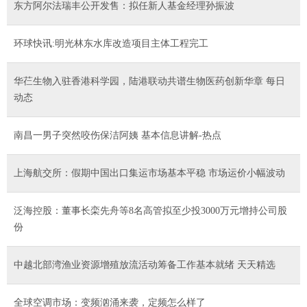
东方阿尔法瑞丰公开发售：拟任新人基金经理孙振波
环球快讯:明光林东水库改造项目主体工程完工
华芢生物入驻香港科学园，陆港联动共谱生物医药创新华章 每日
动态
南昌一男子突然咬伤保洁阿姨 基本信息讲解-热点
上海航交所：假期中国出口集运市场基本平稳 市场运价小幅波动
泛海控股：董事长栾先舟等8名高管拟至少投3000万元增持公司股
份
中越北部湾渔业资源增殖放流活动筹备工作基本就绪 天天精选
全球空调市场：变频汹涌来袭，定频怎么样了