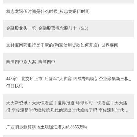
权志龙退伍时间是什么时候_权志龙退伍时间
金融股龙头一览_金融股票概念股前十（5/5）
支付宝网商银行是干嘛的(淘宝信用贷款如何开通)_世界要闻
鹰潭四中杀人案_鹰潭四中
443家！北交所上市“后备军”大扩容 四成专精特新企业聚集新三板_
每日快讯
天天新资讯：天天快看点丨世界报道:环球即时：快看点丨天天播
报:李俊濠是时代峰峻第几代他退出时代峰峻了吗 李俊濠和时代少
年团的关系是什么 环球百事通|每日关注_最新消息 天天视讯
广西初步测算耕地土壤碳汇潜力约8355万吨