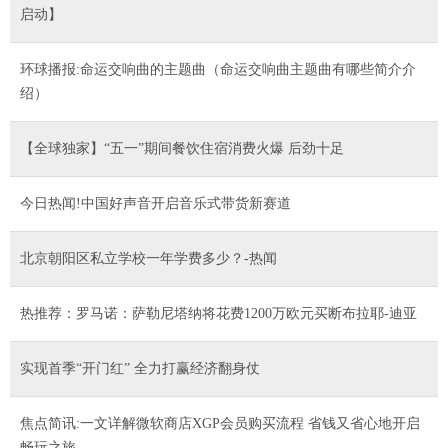
启动】
环球播报:命运交响曲的主题曲（命运交响曲主题曲有哪些简介介
绍）
【全球独家】“五一”期间餐饮住宿消费火爆 后劲十足
今日热闻!中国好声音开启音乐式带货新赛道
北京朝阳区私立学校一年学费多少？-热闻
热推荐：罗马诺：萨勒尼塔纳将花费1200万欧元买断布拉耶-迪亚
实现首季“开门红” 全力打赢经济翻身仗
焦点简讯:一文详解微软商店XGP会员购买流程 省钱又省心地开启
畅玩之旅