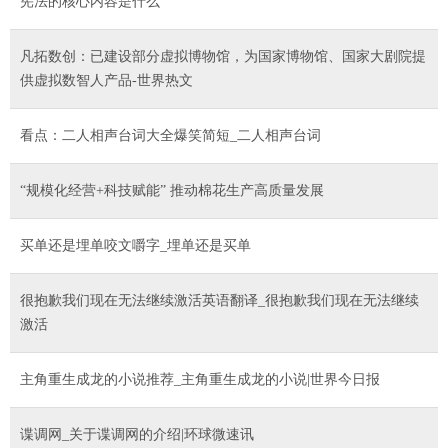
宪法的核心内容是什么
凡拓数创：已建设部分虚拟博物馆，为国家博物馆、国家大剧院提
供虚拟数智人产品-世界热文
看点：二人相声台词大全爆笑简短_二人相声台词
“规模化经营+科技赋能” 推动棉花生产高质量发展
买单还是埋单咬文嚼字_埋单还是买单
很抱歉我们现在无法继续激活英语翻译_很抱歉我们现在无法继续
激活
主角重生成龙的小说推荐_主角重生成龙的小说|世界今日报
谍调网_关于谍调网的介绍|环球微速讯