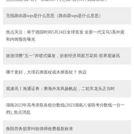
无线路由器wps是什么意思（路由器wps是什么意思）
焦点关注：将于德国时间5月24日全球首发 全新一代宝马5系外观
和内饰预告曝光
旅游消费“五一”井喷式爆发，折射经济局面万花筒-世界观速讯
哪个更好，大理石擀面杖或木擀面杖？ 热议
观速讯丨海通证券：乘海外东风扬帆起，二轮车龙头正当时
湖南2023年高考录取各校分数线(2023湖南八省联考分数线一分一
档)_焦点消息
衡阳劳务损害纠纷律师收费最新标准