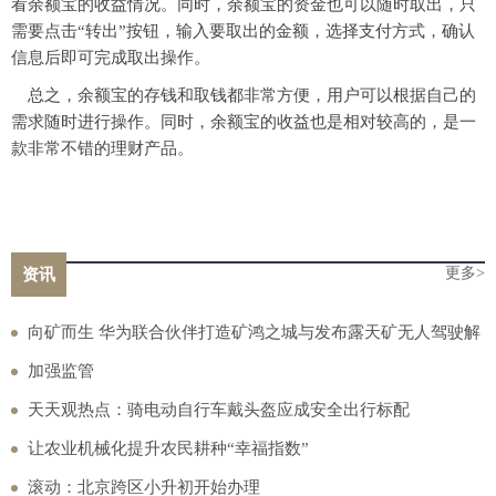
看余额宝的收益情况。同时，余额宝的资金也可以随时取出，只
需要点击“转出”按钮，输入要取出的金额，选择支付方式，确认
信息后即可完成取出操作。
总之，余额宝的存钱和取钱都非常方便，用户可以根据自己的
需求随时进行操作。同时，余额宝的收益也是相对较高的，是一
款非常不错的理财产品。
更多>
资讯
向矿而生 华为联合伙伴打造矿鸿之城与发布露天矿无人驾驶解
决方案
加强监管
天天观热点：骑电动自行车戴头盔应成安全出行标配
让农业机械化提升农民耕种“幸福指数”
滚动：北京跨区小升初开始办理