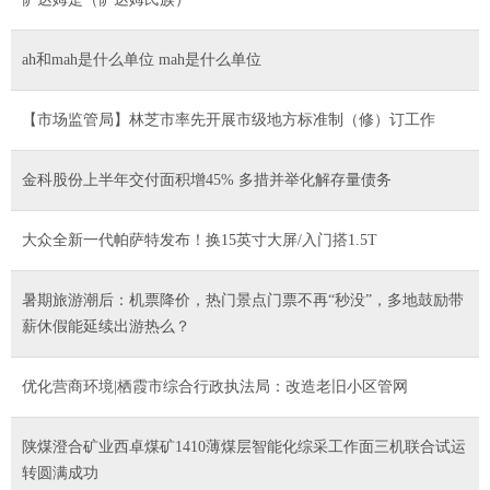
ah和mah是什么单位 mah是什么单位
【市场监管局】林芝市率先开展市级地方标准制（修）订工作
金科股份上半年交付面积增45% 多措并举化解存量债务
大众全新一代帕萨特发布！换15英寸大屏/入门搭1.5T
暑期旅游潮后：机票降价，热门景点门票不再“秒没”，多地鼓励带
薪休假能延续出游热么？
优化营商环境|栖霞市综合行政执法局：改造老旧小区管网
陕煤澄合矿业西卓煤矿1410薄煤层智能化综采工作面三机联合试运
转圆满成功