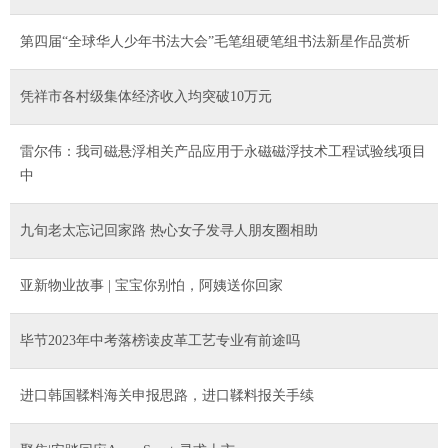
第四届“全球华人少年书法大会”毛笔组硬笔组书法新星作品赏析
凭祥市各村级集体经济收入均突破10万元
雷尔伟：我司磁悬浮相关产品应用于永磁磁浮技术工程试验线项目
中
九旬老太忘记回家路 热心女子发寻人朋友圈相助
亚新物业故事 | 宝宝你别怕，阿姨送你回家
毕节2023年中考落榜读皮革工艺专业有前途吗
进口韩国鞣料海关申报思路，进口鞣料报关手续