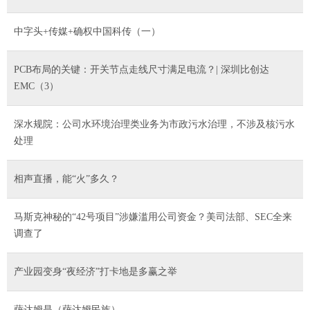
中字头+传媒+确权中国科传（一）
PCB布局的关键：开关节点走线尺寸满足电流？| 深圳比创达
EMC（3）
深水规院：公司水环境治理类业务为市政污水治理，不涉及核污水
处理
相声直播，能“火”多久？
马斯克神秘的“42号项目”涉嫌滥用公司资金？美司法部、SEC全来
调查了
产业园变身“夜经济”打卡地是多赢之举
萨达姆是（萨达姆民族）