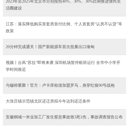
2023年至2025年北京市分别按照40%、30%、30%比例推进便民生
活圈建设
江苏：落实降低购买首套房首付比例、个人首套房“认房不认贷”等
政策
20分钟完成通关！国产新能源车首次批量出口缅甸
视频丨台风“苏拉”即将来袭 深圳机场暂停航班运行 全市中小学开
学时间推迟
与穆帅重聚！官方：卢卡库租借加盟罗马，身穿红狼90号战袍
大张庄镇示范镇北区还迁房拟今年达到还迁条件
安徽桐城一米业加工厂发生窒息事故致3死1伤，事故调查报告公布