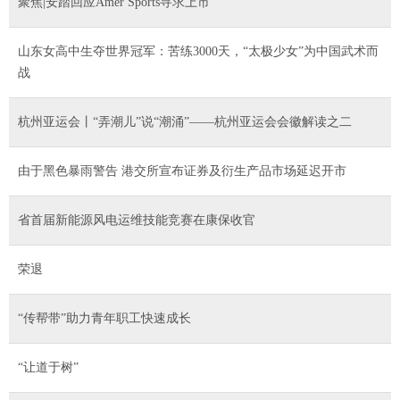
聚焦|安踏回应Amer Sports寻求上市
山东女高中生夺世界冠军：苦练3000天，“太极少女”为中国武术而
战
杭州亚运会丨“弄潮儿”说“潮涌”——杭州亚运会会徽解读之二
由于黑色暴雨警告 港交所宣布证券及衍生产品市场延迟开市
省首届新能源风电运维技能竞赛在康保收官
荣退
“传帮带”助力青年职工快速成长
“让道于树”