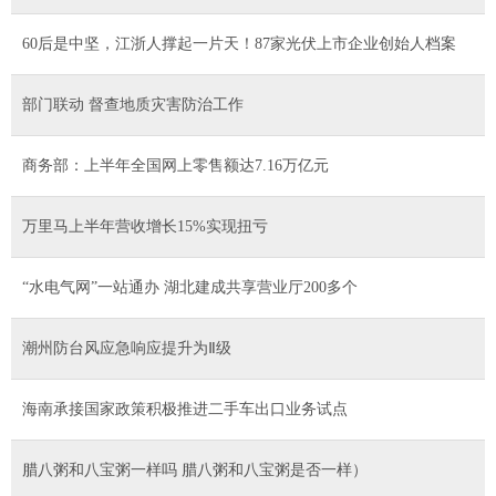
60后是中坚，江浙人撑起一片天！87家光伏上市企业创始人档案
部门联动 督查地质灾害防治工作
商务部：上半年全国网上零售额达7.16万亿元
万里马上半年营收增长15%实现扭亏
“水电气网”一站通办 湖北建成共享营业厅200多个
潮州防台风应急响应提升为Ⅱ级
海南承接国家政策积极推进二手车出口业务试点
腊八粥和八宝粥一样吗 腊八粥和八宝粥是否一样）