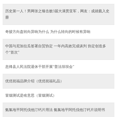
历史第一人！男网张之臻击败3届大满贯亚军，网友：成就载入史
册
奇骏方向盘转向异响为什么 为什么转向的时候有异响
中国与尼加拉瓜签署自贸协定 一年内高效完成谈判 协定创造多
个“首次”
息烽县人民法院退休干部开展“普法坝坝会”
优优祝福品牌介绍（优优祝福礼品）
冒烟测试是啥意思（冒烟测试）
氨氯地平阿托伐他汀钙片用法 氨氯地平阿托伐他汀钙片说明书