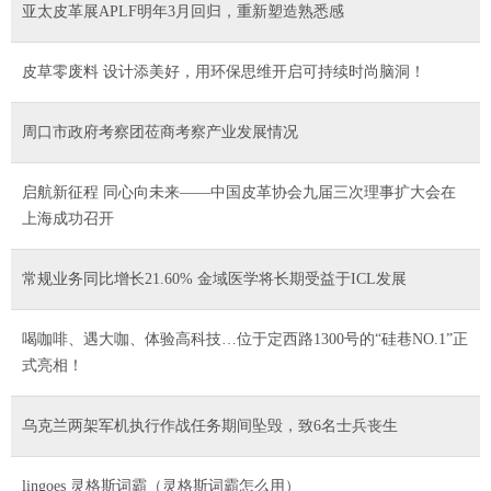
亚太皮革展APLF明年3月回归，重新塑造熟悉感
皮草零废料 设计添美好，用环保思维开启可持续时尚脑洞！
周口市政府考察团莅商考察产业发展情况
启航新征程 同心向未来——中国皮革协会九届三次理事扩大会在
上海成功召开
常规业务同比增长21.60% 金域医学将长期受益于ICL发展
喝咖啡、遇大咖、体验高科技…位于定西路1300号的“硅巷NO.1”正
式亮相！
乌克兰两架军机执行作战任务期间坠毁，致6名士兵丧生
lingoes 灵格斯词霸（灵格斯词霸怎么用）