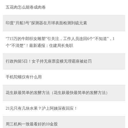
五花肉怎么能卷成肉卷
印度“月船3号”探测器在月球表面检测到硫元素
“715万的牛郎织女雕塑”引关注，工作人员连回6个“不知道”，1
个“不清楚”！最新通报：住建局长免职
行政拘留5日！女子持无座票蛮横无理霸座被处罚
手机陀螺仪有什么用
花生麸最简单的发酵方法（花生麸最快最简单的发酵方法）
21元只有几块水果？沪上阿姨深夜回应！
周三机构一致最看好的10金股