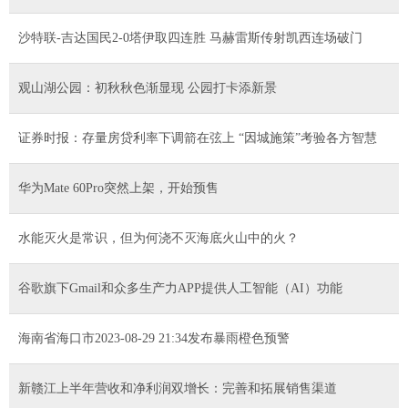
沙特联-吉达国民2-0塔伊取四连胜 马赫雷斯传射凯西连场破门
观山湖公园：初秋秋色渐显现 公园打卡添新景
证券时报：存量房贷利率下调箭在弦上 “因城施策”考验各方智慧
华为Mate 60Pro突然上架，开始预售
水能灭火是常识，但为何浇不灭海底火山中的火？
谷歌旗下Gmail和众多生产力APP提供人工智能（AI）功能
海南省海口市2023-08-29 21:34发布暴雨橙色预警
新赣江上半年营收和净利润双增长：完善和拓展销售渠道