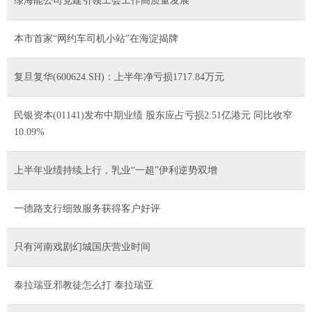
绿海能公司党建引领工会工作高质量发展
本市首家“网约车司机小站”在海淀揭牌
复旦复华(600624.SH)：上半年净亏损1717.84万元
民银资本(01141)发布中期业绩 股东应占亏损2.51亿港元 同比收窄
10.09%
上半年业绩持续上行，乳业“一超”伊利逆势双增
一德路支行细致服务获得客户好评
只有河南戏剧幻城国庆营业时间
泰拉瑞亚邪教徒怎么打 泰拉瑞亚