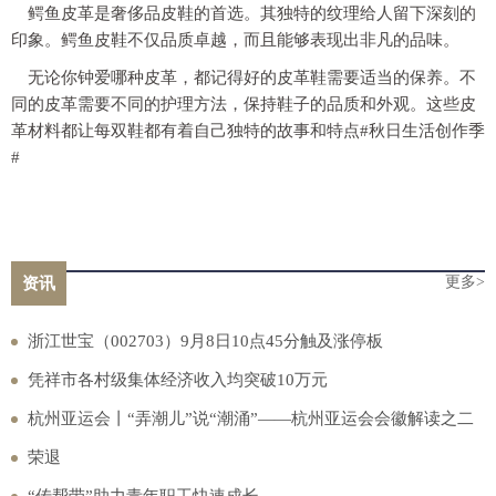
鳄鱼皮革是奢侈品皮鞋的首选。其独特的纹理给人留下深刻的
印象。鳄鱼皮鞋不仅品质卓越，而且能够表现出非凡的品味。
无论你钟爱哪种皮革，都记得好的皮革鞋需要适当的保养。不
同的皮革需要不同的护理方法，保持鞋子的品质和外观。这些皮
革材料都让每双鞋都有着自己独特的故事和特点#秋日生活创作季
#
更多>
资讯
浙江世宝（002703）9月8日10点45分触及涨停板
凭祥市各村级集体经济收入均突破10万元
杭州亚运会丨“弄潮儿”说“潮涌”——杭州亚运会会徽解读之二
荣退
“传帮带”助力青年职工快速成长