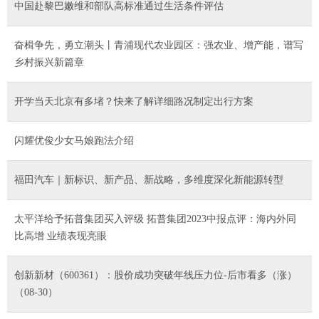
中国赴黎巴嫩维和部队高标准通过生活条件评估
奋楫争先，勇立潮头丨青浦现代农业园区：强农业、增产能，谱写
乡村振兴新篇章
开学当天北京有多堵？快来了解详细路况制定出行方案
闪耀优俊少女马娘跑法介绍
福田汽车｜新标识、新产品、新战略，多维度深化新能源转型
太平洋给予拓普集团买入评级 拓普集团2023中报点评：海内外同
比高增 业绩表现亮眼
创新新材（600361）：股价成功突破年线压力位-后市看多（涨）
（08-30）