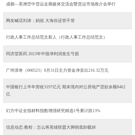
成都—美洲空中货运走廊媒体交流会暨货运市场推介会举行
网友喊话刘涛：妈祖 大海你还管不管
行政人事工作总结范文新人（行政人事工作总结范文）
同济堂医药:2023年中报净利润发生亏损
广州浪奇（000523）8月31日主力资金净卖出216.32万元
中国银行上半年营收3197亿元 期末境内对公房地产贷款余额8462
亿
幻方中证全指材料指数增强研究精选1号累计跌13%
信息动态:教程：怎么将英雄联盟大脚彻底卸载掉